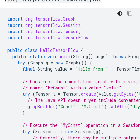
import
org.tensorflow.Graph
;
import
org.tensorflow.Session
;
import
org.tensorflow.Tensor
;
import
org.tensorflow.TensorFlow
;
public
class
HelloTensorFlow
{
public
static
void
main
(
String
[]
args
)
throws
Exce
try
(
Graph
g
=
new
Graph
())
{
final
String
value
=
"Hello from "
+
TensorFlo
// Construct the computation graph with a sing
// named "MyConst" with a value "value".
try
(
Tensor
t
=
Tensor
.
create
(
value
.
getBytes
(
"
// The Java API doesn't yet include convenie
g
.
opBuilder
(
"Const"
,
"MyConst"
).
setAttr
(
"dt
}
// Execute the "MyConst" operation in a Sessio
try
(
Session
s
=
new
Session
(
g
);
// Generally, there may be multiple output