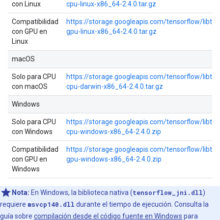
con Linux
cpu-linux-x86_64-2.4.0.tar.gz
Compatibilidad
https://storage.googleapis.com/tensorflow/libten
con GPU en
gpu-linux-x86_64-2.4.0.tar.gz
Linux
macOS
Solo para CPU
https://storage.googleapis.com/tensorflow/libten
con macOS
cpu-darwin-x86_64-2.4.0.tar.gz
Windows
Solo para CPU
https://storage.googleapis.com/tensorflow/libten
con Windows
cpu-windows-x86_64-2.4.0.zip
Compatibilidad
https://storage.googleapis.com/tensorflow/libten
con GPU en
gpu-windows-x86_64-2.4.0.zip
Windows
Nota:
En Windows, la biblioteca nativa (
tensorflow_jni.dll
)
requiere
msvcp140.dll
durante el tiempo de ejecución. Consulta la
guía sobre
compilación desde el código fuente en Windows
para