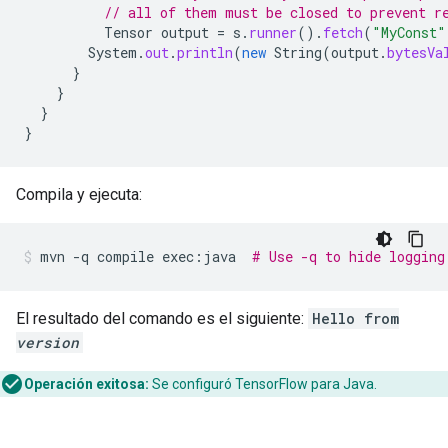
// all of them must be closed to prevent r
Tensor
output
=
s
.
runner
().
fetch
(
"MyConst"
System
.
out
.
println
(
new
String
(
output
.
bytesVa
}
}
}
}
Compila y ejecuta:
mvn
-q
compile
exec:java
# Use -q to hide logging
El resultado del comando es el siguiente:
Hello from
version
Operación exitosa:
Se configuró TensorFlow para Java.