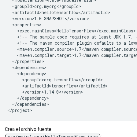
<!--
The
sample
code
requires
at
least
JDK
1.7.
<!--
The
maven
compiler
plugin
defaults
to
a
low
</dependencies>

Crea el archivo fuente
(
src/main/java/HelloTensorFlow.java
):