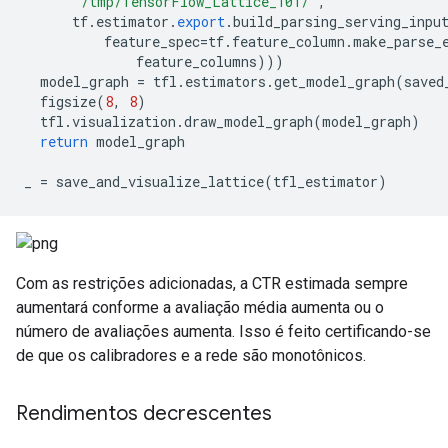
"/tmp/TensorFlow_Lattice_101/"
,
      tf
.
estimator
.
export
.
build_parsing_serving_inpu
          feature_spec
=
tf
.
feature_column
.
make_parse_
              feature_columns
)))
  model_graph 
=
 tfl
.
estimators
.
get_model_graph
(
saved
  figsize
(
8
,
8
)
  tfl
.
visualization
.
draw_model_graph
(
model_graph
)
return
 model_graph
_ 
=
 save_and_visualize_lattice
(
tfl_estimator
)
Com as restrições adicionadas, a CTR estimada sempre
aumentará conforme a avaliação média aumenta ou o
número de avaliações aumenta. Isso é feito certificando-se
de que os calibradores e a rede são monotônicos.
Rendimentos decrescentes