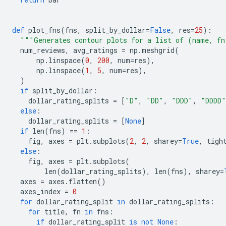
def
 plot_fns
(
fns
,
 split_by_dollar
=
False
,
 res
=
25
):
"""Generates contour plots for a list of (name, fn
  num_reviews
,
 avg_ratings 
=
 np
.
meshgrid
(
      np
.
linspace
(
0
,
200
,
 num
=
res
),
      np
.
linspace
(
1
,
5
,
 num
=
res
),
)
if
 split_by_dollar
:
    dollar_rating_splits 
=
[
"D"
,
"DD"
,
"DDD"
,
"DDDD"
else
:
    dollar_rating_splits 
=
[
None
]
if
 len
(
fns
)
==
1
:
    fig
,
 axes 
=
 plt
.
subplots
(
2
,
2
,
 sharey
=
True
,
 tigh
else
:
    fig
,
 axes 
=
 plt
.
subplots
(
        len
(
dollar_rating_splits
),
 len
(
fns
),
 sharey
=
  axes 
=
 axes
.
flatten
()
  axes_index 
=
0
for
 dollar_rating_split 
in
 dollar_rating_splits
:
for
 title
,
 fn 
in
 fns
:
if
 dollar_rating_split 
is
not
None
: