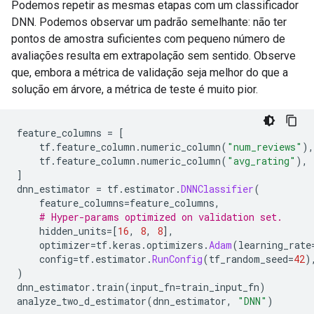
Podemos repetir as mesmas etapas com um classificador
DNN. Podemos observar um padrão semelhante: não ter
pontos de amostra suficientes com pequeno número de
avaliações resulta em extrapolação sem sentido. Observe
que, embora a métrica de validação seja melhor do que a
solução em árvore, a métrica de teste é muito pior.
feature_columns 
=
[
    tf
.
feature_column
.
numeric_column
(
"num_reviews"
),
    tf
.
feature_column
.
numeric_column
(
"avg_rating"
),
]
dnn_estimator 
=
 tf
.
estimator
.
DNNClassifier
(
    feature_columns
=
feature_columns
,
# Hyper-params optimized on validation set.
    hidden_units
=[
16
,
8
,
8
],
    optimizer
=
tf
.
keras
.
optimizers
.
Adam
(
learning_rate
    config
=
tf
.
estimator
.
RunConfig
(
tf_random_seed
=
42
)
)
dnn_estimator
.
train
(
input_fn
=
train_input_fn
)
analyze_two_d_estimator
(
dnn_estimator
,
"DNN"
)