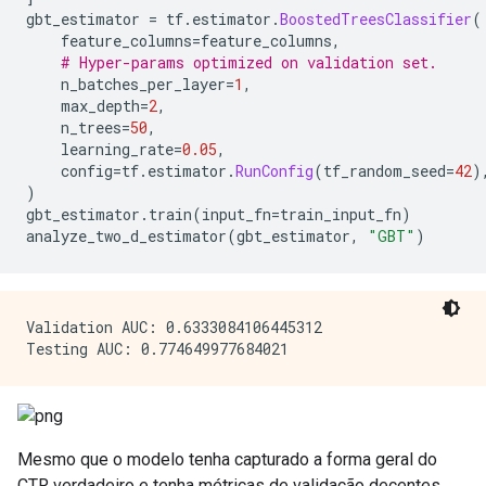
gbt_estimator 
=
 tf
.
estimator
.
BoostedTreesClassifier
(
    feature_columns
=
feature_columns
,
# Hyper-params optimized on validation set.
    n_batches_per_layer
=
1
,
    max_depth
=
2
,
    n_trees
=
50
,
    learning_rate
=
0.05
,
    config
=
tf
.
estimator
.
RunConfig
(
tf_random_seed
=
42
)
)
gbt_estimator
.
train
(
input_fn
=
train_input_fn
)
analyze_two_d_estimator
(
gbt_estimator
,
"GBT"
)
Validation AUC: 0.6333084106445312

Mesmo que o modelo tenha capturado a forma geral do
CTR verdadeiro e tenha métricas de validação decentes,