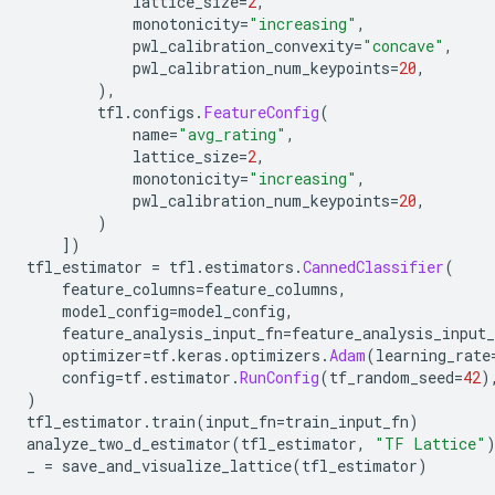
            lattice_size
=
2
,
            monotonicity
=
"increasing"
,
            pwl_calibration_convexity
=
"concave"
,
            pwl_calibration_num_keypoints
=
20
,
),
        tfl
.
configs
.
FeatureConfig
(
            name
=
"avg_rating"
,
            lattice_size
=
2
,
            monotonicity
=
"increasing"
,
            pwl_calibration_num_keypoints
=
20
,
)
])
tfl_estimator 
=
 tfl
.
estimators
.
CannedClassifier
(
    feature_columns
=
feature_columns
,
    model_config
=
model_config
,
    feature_analysis_input_fn
=
feature_analysis_input_
    optimizer
=
tf
.
keras
.
optimizers
.
Adam
(
learning_rate
    config
=
tf
.
estimator
.
RunConfig
(
tf_random_seed
=
42
)
)
tfl_estimator
.
train
(
input_fn
=
train_input_fn
)
analyze_two_d_estimator
(
tfl_estimator
,
"TF Lattice"
_ 
=
 save_and_visualize_lattice
(
tfl_estimator
)