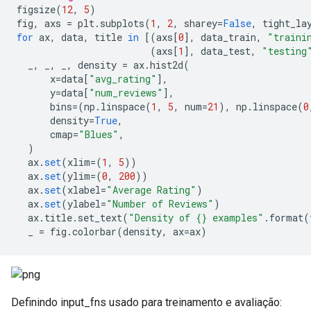
figsize
(
12
,
5
)
fig
,
 axs 
=
 plt
.
subplots
(
1
,
2
,
 sharey
=
False
,
 tight_la
for
 ax
,
 data
,
 title 
in
[(
axs
[
0
],
 data_train
,
"traini
(
axs
[
1
],
 data_test
,
"testing
  _
,
 _
,
 _
,
 density 
=
 ax
.
hist2d
(
      x
=
data
[
"avg_rating"
],
      y
=
data
[
"num_reviews"
],
      bins
=(
np
.
linspace
(
1
,
5
,
 num
=
21
),
 np
.
linspace
(
0
      density
=
True
,
      cmap
=
"Blues"
,
)
  ax
.
set
(
xlim
=(
1
,
5
))
  ax
.
set
(
ylim
=(
0
,
200
))
  ax
.
set
(
xlabel
=
"Average Rating"
)
  ax
.
set
(
ylabel
=
"Number of Reviews"
)
  ax
.
title
.
set_text
(
"Density of {} examples"
.
format
(
  _ 
=
 fig
.
colorbar
(
density
,
 ax
=
ax
)
Definindo input_fns usado para treinamento e avaliação: