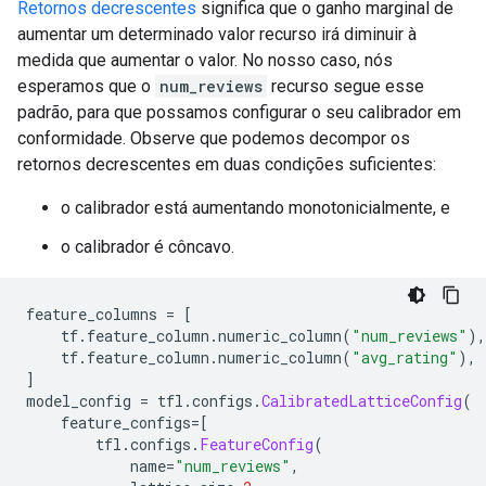
Retornos decrescentes
significa que o ganho marginal de
aumentar um determinado valor recurso irá diminuir à
medida que aumentar o valor. No nosso caso, nós
esperamos que o
num_reviews
recurso segue esse
padrão, para que possamos configurar o seu calibrador em
conformidade. Observe que podemos decompor os
retornos decrescentes em duas condições suficientes:
o calibrador está aumentando monotonicialmente, e
o calibrador é côncavo.
feature_columns 
=
[
    tf
.
feature_column
.
numeric_column
(
"num_reviews"
),
    tf
.
feature_column
.
numeric_column
(
"avg_rating"
),
]
model_config 
=
 tfl
.
configs
.
CalibratedLatticeConfig
(
    feature_configs
=[
        tfl
.
configs
.
FeatureConfig
(
            name
=
"num_reviews"
,