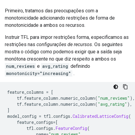
Primeiro, tratamos das preocupações com a
monotonicidade adicionando restrições de forma de
monotonicidade a ambos os recursos.
Instruir TFL para impor restrições forma, especificamos as
restrições nas
configurações de recursos.
Os seguintes
mostra o código como podemos exigir que a saída seja
monótona crescente no que diz respeito a ambos os
num_reviews
e
avg_rating
definindo
monotonicity="increasing"
.
feature_columns 
=
[
    tf
.
feature_column
.
numeric_column
(
"num_reviews"
),
    tf
.
feature_column
.
numeric_column
(
"avg_rating"
),
]
model_config 
=
 tfl
.
configs
.
CalibratedLatticeConfig
(
    feature_configs
=[
        tfl
.
configs
.
FeatureConfig
(
            name
=
"num_reviews"
,