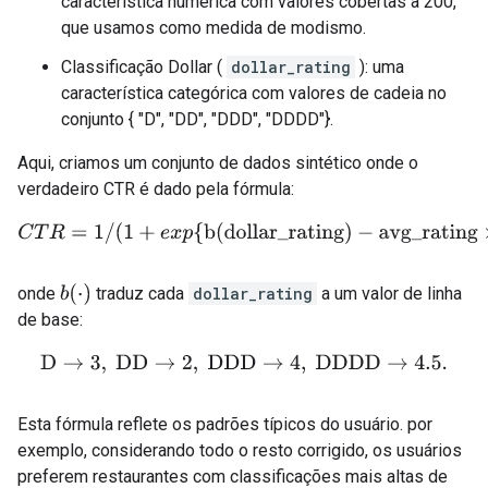
característica numérica com valores cobertas a 200,
que usamos como medida de modismo.
Classificação Dollar (
dollar_rating
): uma
característica categórica com valores de cadeia no
conjunto { "D", "DD", "DDD", "DDDD"}.
Aqui, criamos um conjunto de dados sintético onde o
verdadeiro CTR é dado pela fórmula:
C
T
R
=
1
/
(
1
+
e
x
p
{
b(dollar_rating)
−
avg_rating
×
l
o
g
(
n
b
(
⋅
)
onde
traduz cada
dollar_rating
a um valor de linha
de base:
D
→
3
,
DD
→
2
,
DDD
→
4
,
DDDD
→
4.5.
Esta fórmula reflete os padrões típicos do usuário. por
exemplo, considerando todo o resto corrigido, os usuários
preferem restaurantes com classificações mais altas de