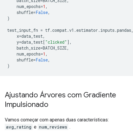
    batch_size
=
BATCH_SIZE
,
    num_epochs
=
1
,
    shuffle
=
False
,
)
test_input_fn 
=
 tf
.
compat
.
v1
.
estimator
.
inputs
.
pandas
    x
=
data_test
,
    y
=
data_test
[
"clicked"
],
    batch_size
=
BATCH_SIZE
,
    num_epochs
=
1
,
    shuffle
=
False
,
)
Ajustando Árvores com Gradiente
Impulsionado
Vamos começar com apenas duas características:
avg_rating
e
num_reviews
.