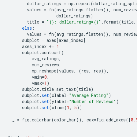
        dollar_ratings 
=
 np
.
repeat
(
dollar_rating_spl
        values 
=
 fn
(
avg_ratings
.
flatten
(),
 num_revie
                    dollar_ratings
)
        title 
=
"{}: dollar_rating={}"
.
format
(
title
,
else
:
        values 
=
 fn
(
avg_ratings
.
flatten
(),
 num_revie
      subplot 
=
 axes
[
axes_index
]
      axes_index 
+=
1
      subplot
.
contourf
(
          avg_ratings
,
          num_reviews
,
          np
.
reshape
(
values
,
(
res
,
 res
)),
          vmin
=
0
,
          vmax
=
1
)
      subplot
.
title
.
set_text
(
title
)
      subplot
.
set
(
xlabel
=
"Average Rating"
)
      subplot
.
set
(
ylabel
=
"Number of Reviews"
)
      subplot
.
set
(
xlim
=(
1
,
5
))
  _ 
=
 fig
.
colorbar
(
color_bar
(),
 cax
=
fig
.
add_axes
([
0.