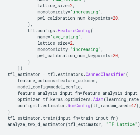
            lattice_size
=
2
,
            monotonicity
=
"increasing"
,
            pwl_calibration_num_keypoints
=
20
,
),
        tfl
.
configs
.
FeatureConfig
(
            name
=
"avg_rating"
,
            lattice_size
=
2
,
            monotonicity
=
"increasing"
,
            pwl_calibration_num_keypoints
=
20
,
)
])
tfl_estimator 
=
 tfl
.
estimators
.
CannedClassifier
(
    feature_columns
=
feature_columns
,
    model_config
=
model_config
,
    feature_analysis_input_fn
=
feature_analysis_input_
    optimizer
=
tf
.
keras
.
optimizers
.
Adam
(
learning_rate
    config
=
tf
.
estimator
.
RunConfig
(
tf_random_seed
=
42
)
)
tfl_estimator
.
train
(
input_fn
=
train_input_fn
)
analyze_two_d_estimator
(
tfl_estimator
,
"TF Lattice"