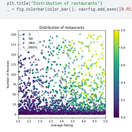
plt
.
title
(
"Distribution of restaurants"
)
_ 
=
 fig
.
colorbar
(
color_bar
(),
 cax
=
fig
.
add_axes
([
0.95