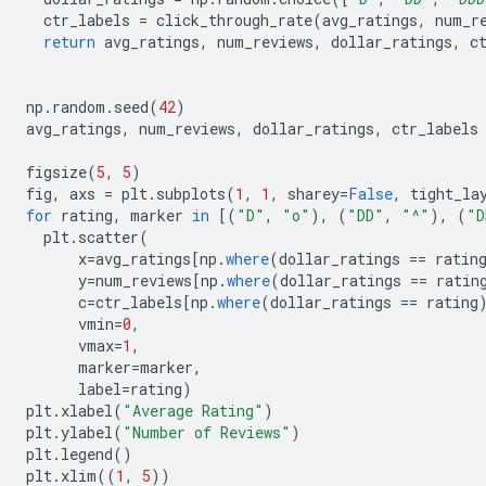
  ctr_labels 
=
 click_through_rate
(
avg_ratings
,
 num_r
return
 avg_ratings
,
 num_reviews
,
 dollar_ratings
,
 c
np
.
random
.
seed
(
42
)
avg_ratings
,
 num_reviews
,
 dollar_ratings
,
 ctr_labels
figsize
(
5
,
5
)
fig
,
 axs 
=
 plt
.
subplots
(
1
,
1
,
 sharey
=
False
,
 tight_la
for
 rating
,
 marker 
in
[(
"D"
,
"o"
),
(
"DD"
,
"^"
),
(
"D
  plt
.
scatter
(
      x
=
avg_ratings
[
np
.
where
(
dollar_ratings 
==
 ratin
      y
=
num_reviews
[
np
.
where
(
dollar_ratings 
==
 ratin
      c
=
ctr_labels
[
np
.
where
(
dollar_ratings 
==
 rating
      vmin
=
0
,
      vmax
=
1
,
      marker
=
marker
,
      label
=
rating
)
plt
.
xlabel
(
"Average Rating"
)
plt
.
ylabel
(
"Number of Reviews"
)
plt
.
legend
()
plt
.
xlim
((
1
,
5
))