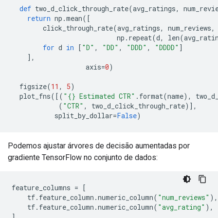
def
 two_d_click_through_rate
(
avg_ratings
,
 num_revi
return
 np
.
mean
([
        click_through_rate
(
avg_ratings
,
 num_reviews
,
                           np
.
repeat
(
d
,
 len
(
avg_rati
for
 d 
in
[
"D"
,
"DD"
,
"DDD"
,
"DDDD"
]
],
                   axis
=
0
)
  figsize
(
11
,
5
)
  plot_fns
([(
"{} Estimated CTR"
.
format
(
name
),
 two_d
(
"CTR"
,
 two_d_click_through_rate
)],
           split_by_dollar
=
False
)
Podemos ajustar árvores de decisão aumentadas por
gradiente TensorFlow no conjunto de dados:
feature_columns 
=
[
    tf
.
feature_column
.
numeric_column
(
"num_reviews"
),
    tf
.
feature_column
.
numeric_column
(
"avg_rating"
),
]