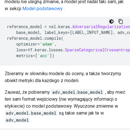
modelu nie ulegną zmianie, a model jest nadal taki sam, jak
w sekcji
Model podstawowy
.
reference_model 
=
 nsl
.
keras
.
AdversarialRegularizatio
    base_model
,
 label_keys
=[
LABEL_INPUT_NAME
],
 adv_c
reference_model
.
compile
(
    optimizer
=
'adam'
,
    loss
=
tf
.
keras
.
losses
.
SparseCategoricalCrossentrop
    metrics
=[
'acc'
])
Zbieramy w słowniku modele do oceny, a także tworzymy
obiekt metryki dla każdego z modeli.
Zauważ, że pobieramy
adv_model.base_model
, aby mieć
ten sam format wejściowy (nie wymagający informacji o
etykiecie) co model podstawowy. Wyuczone zmienne w
adv_model.base_model
są takie same jak te w
adv_model
.