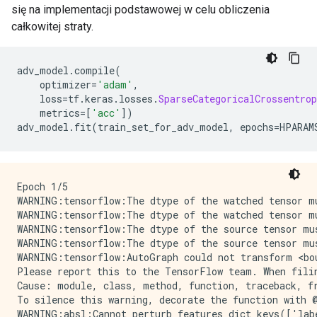
się na implementacji podstawowej w celu obliczenia
całkowitej straty.
adv_model
.
compile
(
    optimizer
=
'adam'
,
    loss
=
tf
.
keras
.
losses
.
SparseCategoricalCrossentrop
    metrics
=[
'acc'
])
adv_model
.
fit
(
train_set_for_adv_model
,
 epochs
=
HPARAM
Epoch 1/5

WARNING:tensorflow:The dtype of the watched tensor mu
WARNING:tensorflow:The dtype of the watched tensor mu
WARNING:tensorflow:The dtype of the source tensor mu
WARNING:tensorflow:The dtype of the source tensor mu
WARNING:tensorflow:AutoGraph could not transform <bo
Please report this to the TensorFlow team. When fili
Cause: module, class, method, function, traceback, fr
To silence this warning, decorate the function with @
WARNING:absl:Cannot perturb features dict_keys(['labe