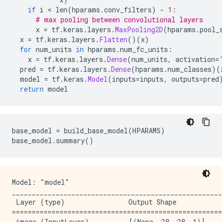
if
 i 
<
 len
(
hparams
.
conv_filters
)
-
1
:
# max pooling between convolutional layers
      x 
=
 tf
.
keras
.
layers
.
MaxPooling2D
(
hparams
.
pool_
  x 
=
 tf
.
keras
.
layers
.
Flatten
()(
x
)
for
 num_units 
in
 hparams
.
num_fc_units
:
    x 
=
 tf
.
keras
.
layers
.
Dense
(
num_units
,
 activation
=
  pred 
=
 tf
.
keras
.
layers
.
Dense
(
hparams
.
num_classes
)(
  model 
=
 tf
.
keras
.
Model
(
inputs
=
inputs
,
 outputs
=
pred
return
 model
base_model 
=
 build_base_model
(
HPARAMS
)
base_model
.
summary
()
Model: "model"

_____________________________________________________
 Layer (type)                Output Shape            
=====================================================
 image (InputLayer)          [(None, 28, 28, 1)]     