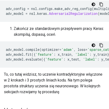
adv_config 
=
 nsl
.
configs
.
make_adv_reg_config
(
multipl
adv_model 
=
 nsl
.
keras
.
AdversarialRegularization
(
mode
Zakończ ze standardowym przepływem pracy Keras:
skompiluj, dopasuj, oceń.
adv_model
.
compile
(
optimizer
=
'adam'
,
 loss
=
'sparse_cat
adv_model
.
fit
({
'feature'
:
 x_train
,
'label'
:
 y_train
}
adv_model
.
evaluate
({
'feature'
:
 x_test
,
'label'
:
 y_te
To, co tutaj widzisz, to uczenie kontradyktoryjne włączone
w 2 krokach i 3 prostych liniach kodu. Na tym polega
prostota struktury uczenia się neuronowego. W kolejnych
sekcjach rozwijamy tę procedurę.