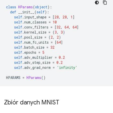
class
HParams
(
object
):
def
 __init__
(
self
):
self
.
input_shape 
=
[
28
,
28
,
1
]
self
.
num_classes 
=
10
self
.
conv_filters 
=
[
32
,
64
,
64
]
self
.
kernel_size 
=
(
3
,
3
)
self
.
pool_size 
=
(
2
,
2
)
self
.
num_fc_units 
=
[
64
]
self
.
batch_size 
=
32
self
.
epochs 
=
5
self
.
adv_multiplier 
=
0.2
self
.
adv_step_size 
=
0.2
self
.
adv_grad_norm 
=
'infinity'
HPARAMS 
=
HParams
()
Zbiór danych MNIST