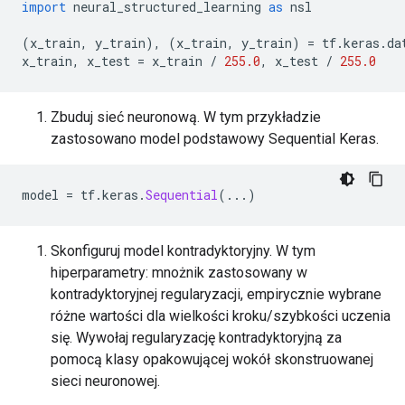
import
 neural_structured_learning 
as
 nsl
(
x_train
,
 y_train
),
(
x_train
,
 y_train
)
=
 tf
.
keras
.
da
x_train
,
 x_test 
=
 x_train 
/
255.0
,
 x_test 
/
255.0
Zbuduj sieć neuronową. W tym przykładzie
zastosowano model podstawowy Sequential Keras.
model 
=
 tf
.
keras
.
Sequential
(...)
Skonfiguruj model kontradyktoryjny. W tym
hiperparametry: mnożnik zastosowany w
kontradyktoryjnej regularyzacji, empirycznie wybrane
różne wartości dla wielkości kroku/szybkości uczenia
się. Wywołaj regularyzację kontradyktoryjną za
pomocą klasy opakowującej wokół skonstruowanej
sieci neuronowej.