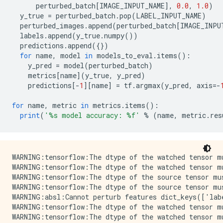
      perturbed_batch
[
IMAGE_INPUT_NAME
],
0.0
,
1.0
)
  y_true 
=
 perturbed_batch
.
pop
(
LABEL_INPUT_NAME
)
  perturbed_images
.
append
(
perturbed_batch
[
IMAGE_INPU
  labels
.
append
(
y_true
.
numpy
())
  predictions
.
append
({})
for
 name
,
 model 
in
 models_to_eval
.
items
():
    y_pred 
=
 model
(
perturbed_batch
)
    metrics
[
name
](
y_true
,
 y_pred
)
    predictions
[-
1
][
name
]
=
 tf
.
argmax
(
y_pred
,
 axis
=-
for
 name
,
 metric 
in
 metrics
.
items
():
print
(
'%s model accuracy: %f'
%
(
name
,
 metric
.
res
WARNING:tensorflow:The dtype of the watched tensor mu
WARNING:tensorflow:The dtype of the watched tensor mu
WARNING:tensorflow:The dtype of the source tensor mu
WARNING:tensorflow:The dtype of the source tensor mu
WARNING:absl:Cannot perturb features dict_keys(['labe
WARNING:tensorflow:The dtype of the watched tensor mu
WARNING:tensorflow:The dtype of the watched tensor mu