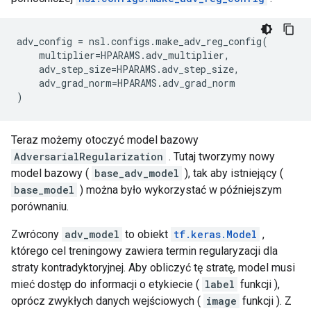
adv_config 
=
 nsl
.
configs
.
make_adv_reg_config
(
    multiplier
=
HPARAMS
.
adv_multiplier
,
    adv_step_size
=
HPARAMS
.
adv_step_size
,
    adv_grad_norm
=
HPARAMS
.
adv_grad_norm
)
Teraz możemy otoczyć model bazowy
AdversarialRegularization
. Tutaj tworzymy nowy
model bazowy (
base_adv_model
), tak aby istniejący (
base_model
) można było wykorzystać w późniejszym
porównaniu.
Zwrócony
adv_model
to obiekt
tf.keras.Model
,
którego cel treningowy zawiera termin regularyzacji dla
straty kontradyktoryjnej. Aby obliczyć tę stratę, model musi
mieć dostęp do informacji o etykiecie (
label
funkcji ),
oprócz zwykłych danych wejściowych (
image
funkcji ). Z