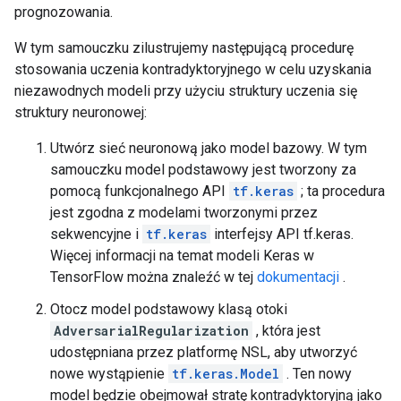
prognozowania.
W tym samouczku zilustrujemy następującą procedurę
stosowania uczenia kontradyktoryjnego w celu uzyskania
niezawodnych modeli przy użyciu struktury uczenia się
struktury neuronowej:
Utwórz sieć neuronową jako model bazowy. W tym
samouczku model podstawowy jest tworzony za
pomocą funkcjonalnego API
tf.keras
; ta procedura
jest zgodna z modelami tworzonymi przez
sekwencyjne i
tf.keras
interfejsy API tf.keras.
Więcej informacji na temat modeli Keras w
TensorFlow można znaleźć w tej
dokumentacji
.
Otocz model podstawowy klasą otoki
AdversarialRegularization
, która jest
udostępniana przez platformę NSL, aby utworzyć
nowe wystąpienie
tf.keras.Model
. Ten nowy
model będzie obejmował stratę kontradyktoryjną jako