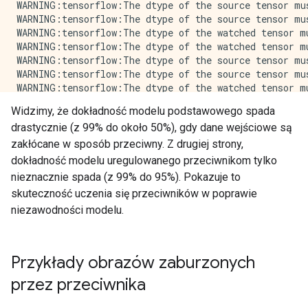
WARNING:tensorflow:The dtype of the source tensor mu
WARNING:tensorflow:The dtype of the source tensor mu
WARNING:tensorflow:The dtype of the watched tensor mu
WARNING:tensorflow:The dtype of the watched tensor mu
WARNING:tensorflow:The dtype of the source tensor mu
WARNING:tensorflow:The dtype of the source tensor mu
WARNING:tensorflow:The dtype of the watched tensor mu
WARNING:tensorflow:The dtype of the watched tensor mu
Widzimy, że dokładność modelu podstawowego spada
WARNING:tensorflow:The dtype of the source tensor mu
drastycznie (z 99% do około 50%), gdy dane wejściowe są
WARNING:tensorflow:The dtype of the source tensor mu
WARNING:tensorflow:The dtype of the watched tensor mu
zakłócane w sposób przeciwny. Z drugiej strony,
WARNING:tensorflow:The dtype of the watched tensor mu
dokładność modelu uregulowanego przeciwnikom tylko
WARNING:tensorflow:The dtype of the source tensor mu
nieznacznie spada (z 99% do 95%). Pokazuje to
WARNING:tensorflow:The dtype of the source tensor mu
skuteczność uczenia się przeciwników w poprawie
WARNING:tensorflow:The dtype of the source tensor mu
niezawodności modelu.
WARNING:tensorflow:The dtype of the source tensor mu
WARNING:tensorflow:The dtype of the source tensor mu
WARNING:tensorflow:The dtype of the source tensor mu
WARNING:tensorflow:The dtype of the source tensor mu
Przykłady obrazów zaburzonych
WARNING:tensorflow:The dtype of the source tensor mu
WARNING:tensorflow:The dtype of the source tensor mu
przez przeciwnika
WARNING:tensorflow:The dtype of the source tensor mu
WARNING:tensorflow:The dtype of the source tensor mu