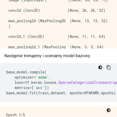
 conv2d (Conv2D)             (None, 26, 26, 32)      
 max_pooling2d (MaxPooling2D  (None, 13, 13, 32)     
 )                                                   
 conv2d_1 (Conv2D)           (None, 11, 11, 64)      
 max_pooling2d_1 (MaxPooling  (None, 5, 5, 64)       
 2D)                                                 
Następnie trenujemy i oceniamy model bazowy.
 conv2d_2 (Conv2D)           (None, 3, 3, 64)        
base_model
.
compile
(
 flatten (Flatten)           (None, 576)             
    optimizer
=
'adam'
,
    loss
=
tf
.
keras
.
losses
.
SparseCategoricalCrossentrop
 dense (Dense)               (None, 64)              
    metrics
=[
'acc'
])
base_model
.
fit
(
train_dataset
,
 epochs
=
HPARAMS
.
epochs
)
 dense_1 (Dense)             (None, 10)              
=====================================================
Total params: 93,322

Trainable params: 93,322

Epoch 1/5
