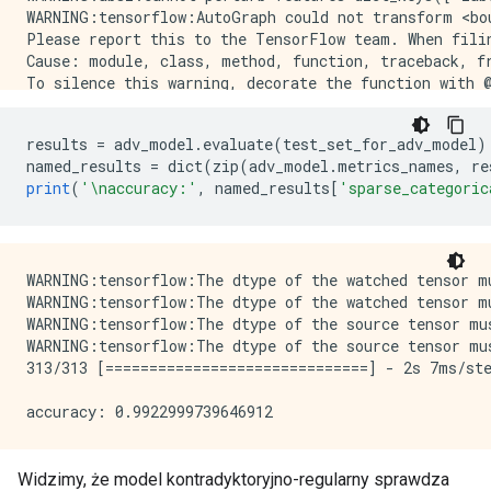
WARNING:tensorflow:AutoGraph could not transform <bo
Please report this to the TensorFlow team. When fili
Cause: module, class, method, function, traceback, fr
To silence this warning, decorate the function with @
WARNING: AutoGraph could not transform <bound method
Please report this to the TensorFlow team. When fili
results 
=
 adv_model
.
evaluate
(
test_set_for_adv_model
)
Cause: module, class, method, function, traceback, fr
named_results 
=
 dict
(
zip
(
adv_model
.
metrics_names
,
 re
To silence this warning, decorate the function with @
print
(
'\naccuracy:'
,
 named_results
[
'sparse_categoric
WARNING:tensorflow:The dtype of the watched tensor mu
WARNING:tensorflow:The dtype of the watched tensor mu
WARNING:tensorflow:The dtype of the source tensor mu
WARNING:tensorflow:The dtype of the source tensor mu
1875/1875 [==============================] - 28s 12ms
WARNING:tensorflow:The dtype of the watched tensor mu
Epoch 2/5

WARNING:tensorflow:The dtype of the watched tensor mu
1875/1875 [==============================] - 22s 12ms
WARNING:tensorflow:The dtype of the source tensor mu
Epoch 3/5

WARNING:tensorflow:The dtype of the source tensor mu
1875/1875 [==============================] - 22s 12ms
313/313 [==============================] - 2s 7ms/ste
Epoch 4/5

1875/1875 [==============================] - 22s 12ms
Epoch 5/5

1875/1875 [==============================] - 22s 12ms
Widzimy, że model kontradyktoryjno-regularny sprawdza