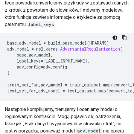
tego powodu konwertujemy przykłady w zestawach danych
z krotek z powrotem do słowników. I mówimy modelowi,
która funkcja zawiera informacje o etykiecie za pomocą
parametru
label_keys
.
base_adv_model 
=
 build_base_model
(
HPARAMS
)
adv_model 
=
 nsl
.
keras
.
AdversarialRegularization
(
    base_adv_model
,
    label_keys
=[
LABEL_INPUT_NAME
],
    adv_config
=
adv_config
)
train_set_for_adv_model 
=
 train_dataset
.
map
(
convert_
test_set_for_adv_model 
=
 test_dataset
.
map
(
convert_to
Następnie kompilujemy, trenujemy i oceniamy model o
regulowanym kontraście. Mogą pojawić się ostrzeżenia,
takie jak „Brak danych wyjściowych w słowniku strat”, co
jest w porządku, ponieważ model
adv_model
nie opiera