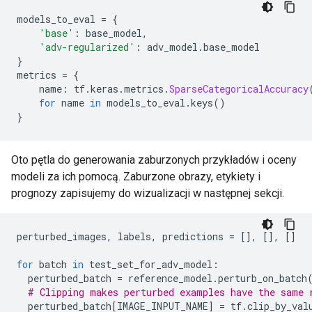
models_to_eval 
=
{
'base'
:
 base_model
,
'adv-regularized'
:
 adv_model
.
base_model
}
metrics 
=
{
    name
:
 tf
.
keras
.
metrics
.
SparseCategoricalAccuracy
for
 name 
in
 models_to_eval
.
keys
()
}
Oto pętla do generowania zaburzonych przykładów i oceny
modeli za ich pomocą. Zaburzone obrazy, etykiety i
prognozy zapisujemy do wizualizacji w następnej sekcji.
perturbed_images
,
 labels
,
 predictions 
=
[],
[],
[]
for
 batch 
in
 test_set_for_adv_model
:
  perturbed_batch 
=
 reference_model
.
perturb_on_batch
# Clipping makes perturbed examples have the same 
  perturbed_batch
[
IMAGE_INPUT_NAME
]
=
 tf
.
clip_by_val