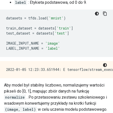
label
: Etykieta podstawowa, od 0 do 9.
datasets 
=
 tfds
.
load
(
'mnist'
)
train_dataset 
=
 datasets
[
'train'
]
test_dataset 
=
 datasets
[
'test'
]
IMAGE_INPUT_NAME 
=
'image'
LABEL_INPUT_NAME 
=
'label'
Aby model był stabilny liczbowo, normalizujemy wartości
pikseli do [0, 1], mapując zbiór danych na funkcję
normalize
. Po przetasowaniu zestawu szkoleniowego i
wsadowym konwertujemy przykłady na krotki funkcji
(image, label)
w celu uczenia modelu podstawowego.