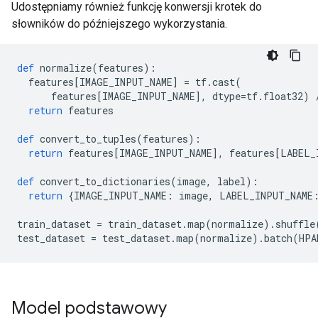
Udostępniamy również funkcję konwersji krotek do
słowników do późniejszego wykorzystania.
def
 normalize
(
features
):
  features
[
IMAGE_INPUT_NAME
]
=
 tf
.
cast
(
      features
[
IMAGE_INPUT_NAME
],
 dtype
=
tf
.
float32
)
return
 features
def
 convert_to_tuples
(
features
):
return
 features
[
IMAGE_INPUT_NAME
],
 features
[
LABEL_
def
 convert_to_dictionaries
(
image
,
 label
):
return
{
IMAGE_INPUT_NAME
:
 image
,
 LABEL_INPUT_NAME
train_dataset 
=
 train_dataset
.
map
(
normalize
).
shuffle
test_dataset 
=
 test_dataset
.
map
(
normalize
).
batch
(
HPA
Model podstawowy