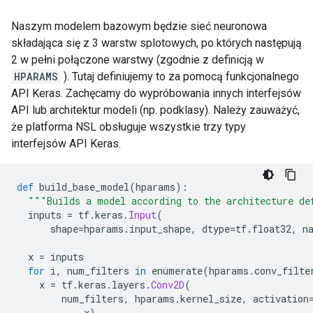
Naszym modelem bazowym będzie sieć neuronowa
składająca się z 3 warstw splotowych, po których następują
2 w pełni połączone warstwy (zgodnie z definicją w
HPARAMS
). Tutaj definiujemy to za pomocą funkcjonalnego
API Keras. Zachęcamy do wypróbowania innych interfejsów
API lub architektur modeli (np. podklasy). Należy zauważyć,
że platforma NSL obsługuje wszystkie trzy typy
interfejsów API Keras.
def
 build_base_model
(
hparams
):
"""Builds a model according to the architecture de
  inputs 
=
 tf
.
keras
.
Input
(
      shape
=
hparams
.
input_shape
,
 dtype
=
tf
.
float32
,
 n
  x 
=
 inputs
for
 i
,
 num_filters 
in
 enumerate
(
hparams
.
conv_filte
    x 
=
 tf
.
keras
.
layers
.
Conv2D
(
        num_filters
,
 hparams
.
kernel_size
,
 activation
            x
)