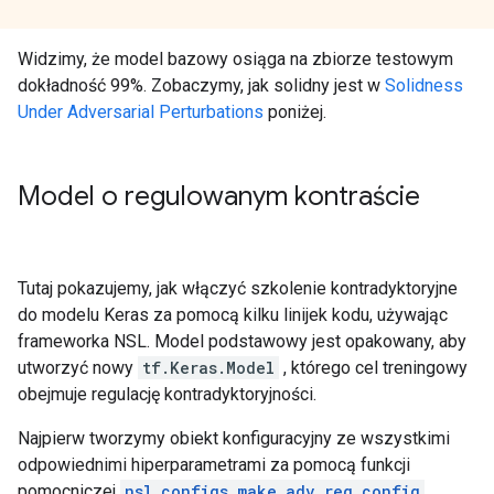
Widzimy, że model bazowy osiąga na zbiorze testowym
dokładność 99%. Zobaczymy, jak solidny jest w
Solidness
Under Adversarial Perturbations
poniżej.
Model o regulowanym kontraście
Tutaj pokazujemy, jak włączyć szkolenie kontradyktoryjne
do modelu Keras za pomocą kilku linijek kodu, używając
frameworka NSL. Model podstawowy jest opakowany, aby
utworzyć nowy
tf.Keras.Model
, którego cel treningowy
obejmuje regulację kontradyktoryjności.
Najpierw tworzymy obiekt konfiguracyjny ze wszystkimi
odpowiednimi hiperparametrami za pomocą funkcji
pomocniczej
nsl.configs.make_adv_reg_config
.