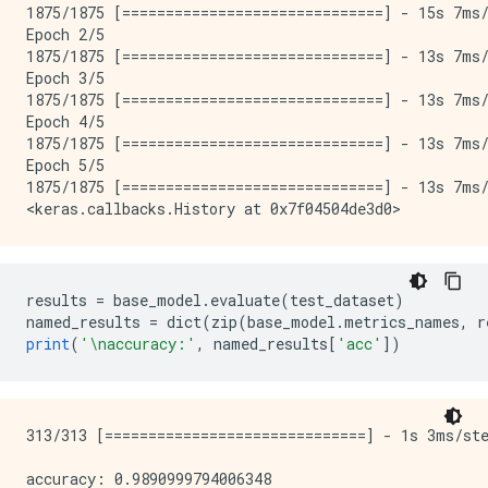
Non-trainable params: 0

1875/1875 [==============================] - 15s 7ms/
Epoch 2/5

1875/1875 [==============================] - 13s 7ms/
Epoch 3/5

1875/1875 [==============================] - 13s 7ms/
Epoch 4/5

1875/1875 [==============================] - 13s 7ms/
Epoch 5/5

1875/1875 [==============================] - 13s 7ms/
results 
=
 base_model
.
evaluate
(
test_dataset
)
named_results 
=
 dict
(
zip
(
base_model
.
metrics_names
,
 r
print
(
'\naccuracy:'
,
 named_results
[
'acc'
])
313/313 [==============================] - 1s 3ms/ste