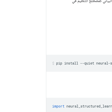
لبياني كمصطلح التنظيم في
pip install 
--
quiet neural
-
import
 neural_structured_lear