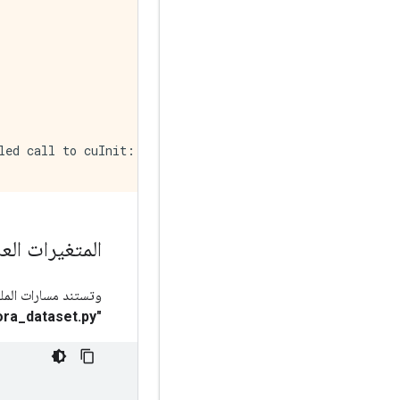
led call to cuInit: CUDA_ERROR_NO_DEVICE: no CUDA-capabl
المتغيرات العا
وتستند مسارات الملف
"preprocess_cora_dataset.py"