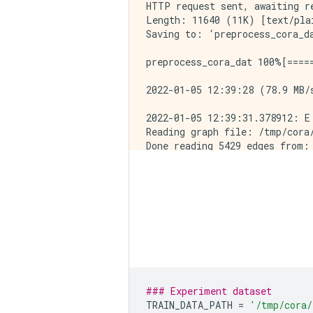
HTTP request sent, awaiting re
Length: 11640 (11K) [text/plai
Saving to: ‘preprocess_cora_da
preprocess_cora_dat 100%[=====
2022-01-05 12:39:28 (78.9 MB/s
2022-01-05 12:39:31.378912: E
Reading graph file: /tmp/cora/
Done reading 5429 edges from: 
Making all edges bi-directiona
Done (0.01 seconds). Total gra
Joining seed and neighbor tf.t
Done creating and writing 2155
Out-degree histogram: [(1, 38
Output training data written 
Output test data written to T
### Experiment dataset
TRAIN_DATA_PATH 
=
'/tmp/cora/