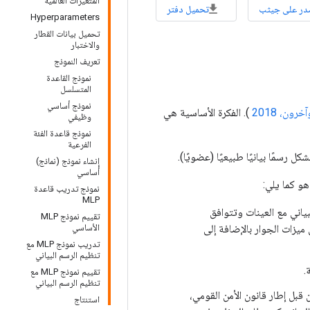
المتغيرات العالمية
در على جيثب
تحميل دفتر
Hyperparameters
تحميل بيانات القطار
والاختبار
تعريف النموذج
نموذج القاعدة
المتسلسل
نموذج أساسي
رون، 2018
). الفكرة الأساسية هي
وظيفي
نموذج قاعدة الفئة
الفرعية
رسمًا بيانيًا طبيعيًا (عضويًا).
إنشاء نموذج (نماذج)
أساسي
نموذج تدريب قاعدة
MLP
بياني مع العينات وتتوافق
تقييم نموذج MLP
ميزات الجوار بالإضافة إلى
الأساسي
تدريب نموذج MLP مع
تنظيم الرسم البياني
تقييم نموذج MLP مع
تنظيم الرسم البياني
قبل إطار قانون الأمن القومي،
استنتاج