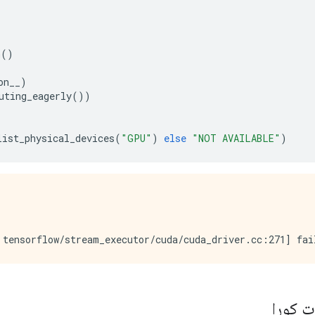
n
()
on__
)
uting_eagerly
())
list_physical_devices
(
"GPU"
)
else
"NOT AVAILABLE"
)
ت كورا