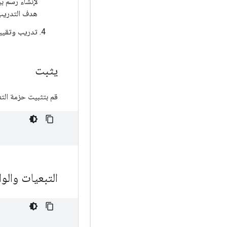
لإنشاء رسم ب
هدف التدريب
تدريب وتقييم
يثبت
قم بتثبيت حزمة التع
التبعيات والو