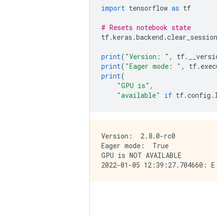
import
 tensorflow 
as
 tf
# Resets notebook state
tf
.
keras
.
backend
.
clear_sessio
print
(
"Version: "
,
 tf
.
__versi
print
(
"Eager mode: "
,
 tf
.
exec
print
(
"GPU is"
,
"available"
if
 tf
.
config
.
Version:  2.8.0-rc0

Eager mode:  True

GPU is NOT AVAILABLE
