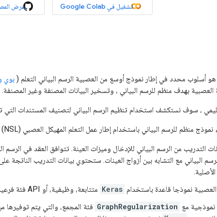
تشغيل في Google Colab
عرض المص
 هو أسلوب محدد في إطار نموذج أوسع من العصبية الرسم البياني التعلم (
بوي وآخ
العصبية بهدف منظم للرسم البياني ، وتسخير البيانات المصنفة وغير المصنفة.
عليمي ، سوف نستكشف استخدام تنظيم الرسم البياني لتصنيف المستندات التي تشكل 
وذج منظم للرسم البياني باستخدام إطار عمل التعلم المهيكل العصبي (NSL) هو كما يلي:
نات التدريب من الرسم البياني للإدخال وميزات العينة. تتوافق العقد في الرسم ال
سم البياني مع التشابه بين أزواج العينات. ستحتوي بيانات التدريب الناتجة على 
الأصلية.
 العصبية نموذجا قاعدة باستخدام
Keras
متتابعة، وظيفية، أو API فئة فرعية.
 نموذجية مع
GraphRegularization
فئة المجمع، والتي يتم توفيرها من 