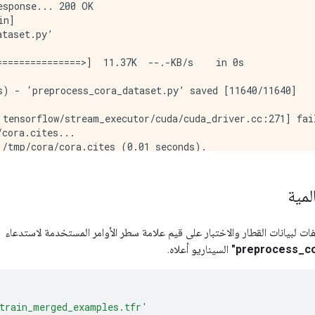
sponse... 200 OK

n]

taset.py’

==============>]  11.37K  --.-KB/s    in 0s      

) - ‘preprocess_cora_dataset.py’ saved [11640/11640]

 tensorflow/stream_executor/cuda/cuda_driver.cc:271] fai
cora.cites...

/tmp/cora/cora.cites (0.01 seconds).

l...

ph nodes: 2708

rain.Examples with graph edges...

لمية
 merged tf.train.Examples (1.36 seconds).

6), (2, 468), (3, 452), (4, 309), (5, 540)]

to TFRecord file: /tmp/cora/train_merged_examples.tfr.

ات لبيانات القطار والاختبار على قيم علامة سطر الأوامر المستخدمة لاستدعاء
FRecord file: /tmp/cora/test_examples.tfr.

السيناريو أعلاه.
train_merged_examples.tfr'