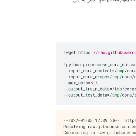
!
wget https
:
//raw.githubuserc
!
python preprocess_cora_datas
--
input_cora_content
=
/tmp/
cor
--
input_cora_graph
=
/tmp/
cora
/
--
max_nbrs
=
5
\
--
output_train_data
=
/tmp/
cora
--
output_test_data
=
/tmp/
cora
/
--2022-01-05 12:39:28--  http
Resolving raw.githubuserconte
Connecting to raw.githubuserc