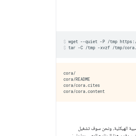
wget 
--
quiet 
-
P 
/
tmp https
:
tar 
-
C 
/
tmp 
-
xvzf 
/
tmp
/
cora
cora/

cora/README

cora/cora.cites

عصبية الهيكلية، ونحن سوف تشغيل
 يقوم هذا البرنامج النصي بما يلي: