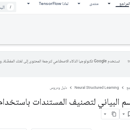
لمراجع
منتدى
لماذا TensorFlow
/
تستخدم Google تكنولوجيا الذكاء الاصطناعي لترجمة المحتوى إلى لغتك المفضّلة، 
جع
Neural Structured Learning
دليل ودروس
م البياني لتصنيف المستندات باستخدام ا