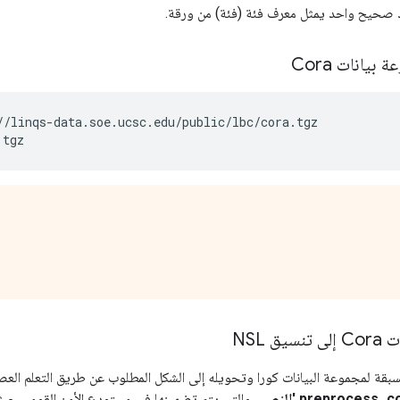
صحيح واحد يمثل معرف فئة (فئة) من ورقة.
بيانات Cora
//
linqs
-
data
.
soe
.
ucsc
.
edu
/
public
/
lbc
/
cora
.
tgz
.
tgz
ق NSL
سبقة لمجموعة البيانات كورا وتحويله إلى الشكل المطلوب عن طريق التعلم ال
والتي يتم تضمينها في مستودع الأمن القومي جيثب.