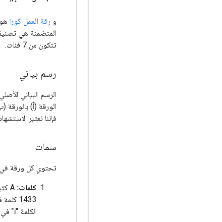
و
رقة العمل كورا
هو ا
المتضمنة هي تصنيف 
تتكون من 7 فئات.
رسم بياني
الرسم البياني الأصلي
الورقة (أ) بالورقة (
فإننا نعتبر الاستشها
سمات
تحتوي كل ورقة في ا
كلمات:
الكلمة "i" في المفردات موجودة في ورقة معينة أم لا.