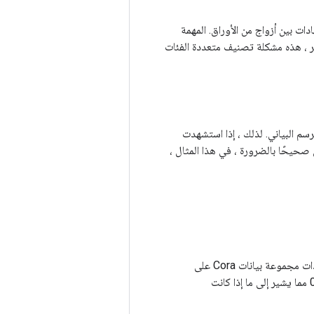
ات بين أزواج من الأوراق. المهمة
، هذه مشكلة تصنيف متعددة الفئات
رسم البياني. لذلك ، إذا استشهدت
س صحيحًا بالضرورة ، في هذا المثال ،
A كثيفة ومتعددة الساخن حقيبة من بين الكلمات تمثيل النص في ورقة. تحتوي مفردات مجموعة بيانات Cora على
1433 كلمة فريدة. لذا ، فإن طول هذه الميزة هو 1433 ، والقيمة في الموضع "i" تساوي 0/1 مما يشير إلى ما إذا كانت