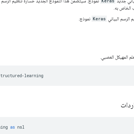
ياني جديد
Keras
نموذج. سيتضمن هذا النموذج الجديد خسارة تنظيم الرسم ا
 الخاص به.
 الرسم البياني
Keras
نموذج.
لم المهيكل العصبي.
structured
-
learning
اردات
ning 
as
 nsl