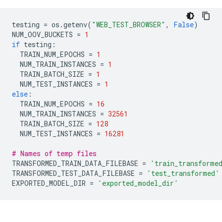
testing 
=
 os
.
getenv
(
"WEB_TEST_BROWSER"
,
False
)
NUM_OOV_BUCKETS 
=
1
if
 testing
:
  TRAIN_NUM_EPOCHS 
=
1
  NUM_TRAIN_INSTANCES 
=
1
  TRAIN_BATCH_SIZE 
=
1
  NUM_TEST_INSTANCES 
=
1
else
:
  TRAIN_NUM_EPOCHS 
=
16
  NUM_TRAIN_INSTANCES 
=
32561
  TRAIN_BATCH_SIZE 
=
128
  NUM_TEST_INSTANCES 
=
16281
# Names of temp files
TRANSFORMED_TRAIN_DATA_FILEBASE 
=
'train_transforme
TRANSFORMED_TEST_DATA_FILEBASE 
=
'test_transformed'
EXPORTED_MODEL_DIR 
=
'exported_model_dir'