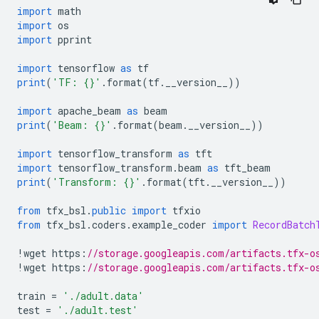
import
 math
import
 os
import
 pprint
import
 tensorflow 
as
 tf
print
(
'TF: {}'
.
format
(
tf
.
__version__
))
import
 apache_beam 
as
 beam
print
(
'Beam: {}'
.
format
(
beam
.
__version__
))
import
 tensorflow_transform 
as
 tft
import
 tensorflow_transform
.
beam 
as
 tft_beam
print
(
'Transform: {}'
.
format
(
tft
.
__version__
))
from
 tfx_bsl
.
public
import
 tfxio
from
 tfx_bsl
.
coders
.
example_coder 
import
RecordBatch
!
wget https
:
//storage.googleapis.com/artifacts.tfx-o
!
wget https
:
//storage.googleapis.com/artifacts.tfx-o
train 
=
'./adult.data'
test 
=
'./adult.test'