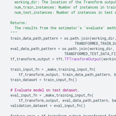
    working_dir: The location of the Transform outpu
    num_train_instances: Number of instances in trai
    num_test_instances: Number of instances in test 
  Returns:
    The results from the estimator's 'evaluate' meth
  """
  train_data_path_pattern 
=
 os
.
path
.
join
(
working_dir
                                 TRANSFORMED_TRAIN_D
  eval_data_path_pattern 
=
 os
.
path
.
join
(
working_dir
,
                            TRANSFORMED_TEST_DATA_FI
  tf_transform_output 
=
 tft
.
TFTransformOutput
(
workin
  train_input_fn 
=
 _make_training_input_fn
(
      tf_transform_output
,
 train_data_path_pattern
,
 
  train_dataset 
=
 train_input_fn
()
# Evaluate model on test dataset.
  eval_input_fn 
=
 _make_training_input_fn
(
      tf_transform_output
,
 eval_data_path_pattern
,
 b
  validation_dataset 
=
 eval_input_fn
()
  feature_spec 
=
 tf_transform_output
.
transformed_fea