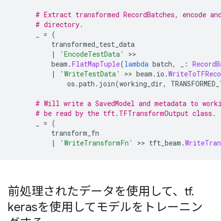
# Extract transformed RecordBatches, encode an
# directory.
      _ 
=
(
          transformed_test_data
|
'EncodeTestData'
>>
          beam
.
FlatMapTuple
(
lambda
 batch
,
 _
:
RecordB
|
'WriteTestData'
>>
 beam
.
io
.
WriteToTFReco
              os
.
path
.
join
(
working_dir
,
 TRANSFORMED_
# Will write a SavedModel and metadata to work
# be read by the tft.TFTransformOutput class.
      _ 
=
(
          transform_fn
|
'WriteTransformFn'
>>
 tft_beam
.
WriteTra
前処理されたデータを使用して、tf
.
kerasを使用してモデルをトレーニン