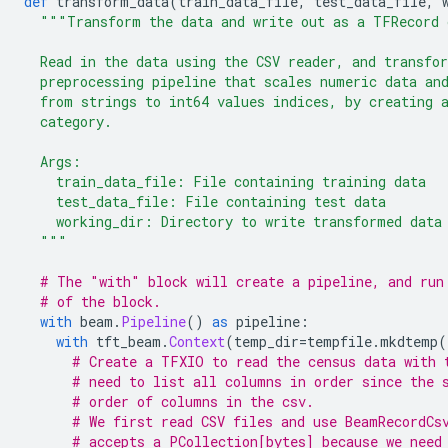
def
 transform_data
(
train_data_file
,
 test_data_file
,
 
"""Transform the data and write out as a TFRecord 
  Read in the data using the CSV reader, and transfo
  preprocessing pipeline that scales numeric data an
  from strings to int64 values indices, by creating 
  category.
  Args:
    train_data_file: File containing training data
    test_data_file: File containing test data
    working_dir: Directory to write transformed data
  """
# The "with" block will create a pipeline, and run
# of the block.
with
 beam
.
Pipeline
()
as
 pipeline
:
with
 tft_beam
.
Context
(
temp_dir
=
tempfile
.
mkdtemp
(
# Create a TFXIO to read the census data with 
# need to list all columns in order since the 
# order of columns in the csv.
# We first read CSV files and use BeamRecordCs
# accepts a PCollection[bytes] because we need