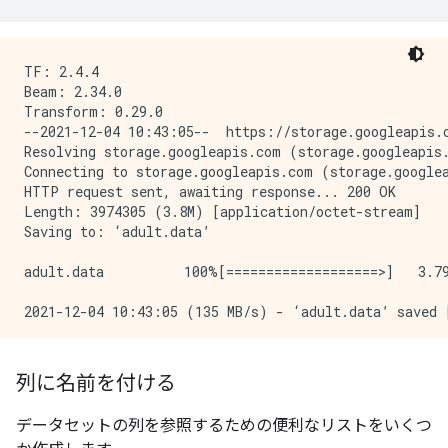
TF: 2.4.4

Beam: 2.34.0

Transform: 0.29.0

--2021-12-04 10:43:05--  https://storage.googleapis.c
Resolving storage.googleapis.com (storage.googleapis.
Connecting to storage.googleapis.com (storage.googlea
HTTP request sent, awaiting response... 200 OK

Length: 3974305 (3.8M) [application/octet-stream]

Saving to: ‘adult.data’

adult.data          100%[===================>]   3.79
2021-12-04 10:43:05 (135 MB/s) - ‘adult.data’ saved [
--2021-12-04 10:43:05--  https://storage.googleapis.c
Resolving storage.googleapis.com (storage.googleapis.
列に名前を付ける
Connecting to storage.googleapis.com (storage.googlea
HTTP request sent, awaiting response... 200 OK

データセットの列を参照するための便利なリストをいくつ
Length: 2003153 (1.9M) [application/octet-stream]
