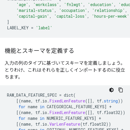
'age'
,
'workclass'
,
'fnlwgt'
,
'education'
,
'edu
'marital-status'
,
'occupation'
,
'relationship'
,
'capital-gain'
,
'capital-loss'
,
'hours-per-week'
]
LABEL_KEY 
=
'label'
機能とスキーマを定義する
入力の列のタイプに基づいてスキーマを定義しましょう。
とりわけ、これはそれらを正しくインポートするのに役立
ちます。
RAW_DATA_FEATURE_SPEC 
=
 dict
(
[(
name
,
 tf
.
io
.
FixedLenFeature
([],
 tf
.
string
))
for
 name 
in
 CATEGORICAL_FEATURE_KEYS
]
+
[(
name
,
 tf
.
io
.
FixedLenFeature
([],
 tf
.
float32
))
for
 name 
in
 NUMERIC_FEATURE_KEYS
]
+
[(
name
,
 tf
.
io
.
VarLenFeature
(
tf
.
float32
))
for
 name 
in
 OPTIONAL_NUMERIC_FEATURE_KEYS
]
+