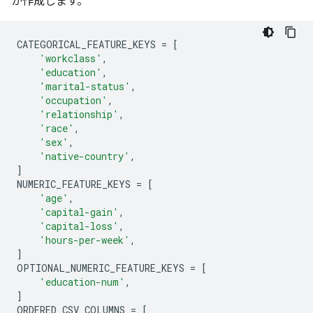
か作成します。
Saving to: ‘adult.test’

adult.test          100%[===================>]   1.91
CATEGORICAL_FEATURE_KEYS 
=
[
'workclass'
,
'education'
,
'marital-status'
,
'occupation'
,
'relationship'
,
'race'
,
'sex'
,
'native-country'
,
]
NUMERIC_FEATURE_KEYS 
=
[
'age'
,
'capital-gain'
,
'capital-loss'
,
'hours-per-week'
,
]
OPTIONAL_NUMERIC_FEATURE_KEYS 
=
[
'education-num'
,
]
ORDERED_CSV_COLUMNS 
=
[