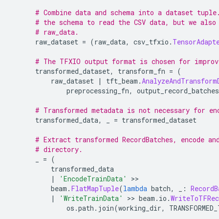
# Combine data and schema into a dataset tuple
# the schema to read the CSV data, but we also
# raw_data.
      raw_dataset 
=
(
raw_data
,
 csv_tfxio
.
TensorAdapt
# The TFXIO output format is chosen for improv
      transformed_dataset
,
 transform_fn 
=
(
          raw_dataset 
|
 tft_beam
.
AnalyzeAndTransform
              preprocessing_fn
,
 output_record_batches
# Transformed metadata is not necessary for en
      transformed_data
,
 _ 
=
 transformed_dataset
# Extract transformed RecordBatches, encode an
# directory.
      _ 
=
(
          transformed_data
|
'EncodeTrainData'
>>
          beam
.
FlatMapTuple
(
lambda
 batch
,
 _
:
RecordB
|
'WriteTrainData'
>>
 beam
.
io
.
WriteToTFRec
              os
.
path
.
join
(
working_dir
,
 TRANSFORMED_