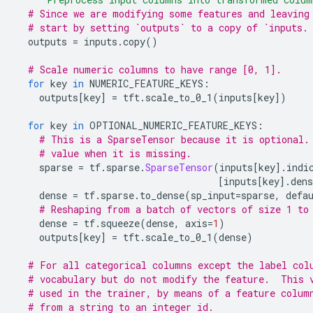
# Since we are modifying some features and leaving
# start by setting `outputs` to a copy of `inputs.
  outputs 
=
 inputs
.
copy
()
# Scale numeric columns to have range [0, 1].
for
 key 
in
 NUMERIC_FEATURE_KEYS
:
    outputs
[
key
]
=
 tft
.
scale_to_0_1
(
inputs
[
key
])
for
 key 
in
 OPTIONAL_NUMERIC_FEATURE_KEYS
:
# This is a SparseTensor because it is optional.
# value when it is missing.
    sparse 
=
 tf
.
sparse
.
SparseTensor
(
inputs
[
key
].
indi
[
inputs
[
key
].
dens
    dense 
=
 tf
.
sparse
.
to_dense
(
sp_input
=
sparse
,
 defa
# Reshaping from a batch of vectors of size 1 to
    dense 
=
 tf
.
squeeze
(
dense
,
 axis
=
1
)
    outputs
[
key
]
=
 tft
.
scale_to_0_1
(
dense
)
# For all categorical columns except the label col
# vocabulary but do not modify the feature.  This 
# used in the trainer, by means of a feature colum
# from a string to an integer id.