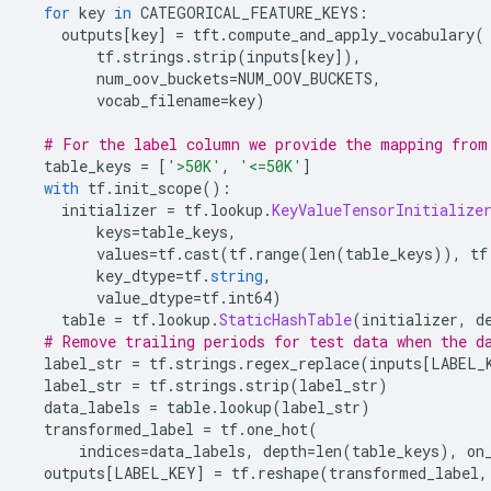
for
 key 
in
 CATEGORICAL_FEATURE_KEYS
:
    outputs
[
key
]
=
 tft
.
compute_and_apply_vocabulary
(
        tf
.
strings
.
strip
(
inputs
[
key
]),
        num_oov_buckets
=
NUM_OOV_BUCKETS
,
        vocab_filename
=
key
)
# For the label column we provide the mapping from
  table_keys 
=
[
'>50K'
,
'<=50K'
]
with
 tf
.
init_scope
():
    initializer 
=
 tf
.
lookup
.
KeyValueTensorInitialize
        keys
=
table_keys
,
        values
=
tf
.
cast
(
tf
.
range
(
len
(
table_keys
)),
 tf
        key_dtype
=
tf
.
string
,
        value_dtype
=
tf
.
int64
)
    table 
=
 tf
.
lookup
.
StaticHashTable
(
initializer
,
 d
# Remove trailing periods for test data when the d
  label_str 
=
 tf
.
strings
.
regex_replace
(
inputs
[
LABEL_
  label_str 
=
 tf
.
strings
.
strip
(
label_str
)
  data_labels 
=
 table
.
lookup
(
label_str
)
  transformed_label 
=
 tf
.
one_hot
(
      indices
=
data_labels
,
 depth
=
len
(
table_keys
),
 on
  outputs
[
LABEL_KEY
]
=
 tf
.
reshape
(
transformed_label
,