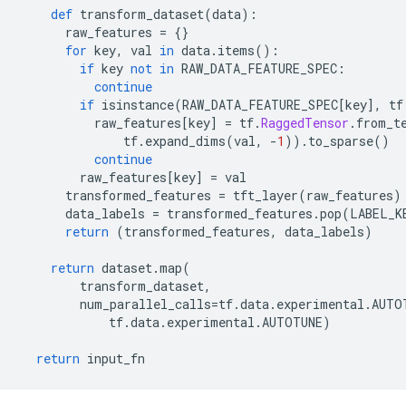
def
 transform_dataset
(
data
):
      raw_features 
=
{}
for
 key
,
 val 
in
 data
.
items
():
if
 key 
not
in
 RAW_DATA_FEATURE_SPEC
:
continue
if
 isinstance
(
RAW_DATA_FEATURE_SPEC
[
key
],
 tf
          raw_features
[
key
]
=
 tf
.
RaggedTensor
.
from_t
              tf
.
expand_dims
(
val
,
-
1
)).
to_sparse
()
continue
        raw_features
[
key
]
=
 val
      transformed_features 
=
 tft_layer
(
raw_features
)
      data_labels 
=
 transformed_features
.
pop
(
LABEL_K
return
(
transformed_features
,
 data_labels
)
return
 dataset
.
map
(
        transform_dataset
,
        num_parallel_calls
=
tf
.
data
.
experimental
.
AUTO
            tf
.
data
.
experimental
.
AUTOTUNE
)
return
 input_fn