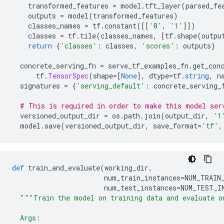
    transformed_features 
=
 model
.
tft_layer
(
parsed_fe
    outputs 
=
 model
(
transformed_features
)
    classes_names 
=
 tf
.
constant
([[
'0'
,
'1'
]])
    classes 
=
 tf
.
tile
(
classes_names
,
[
tf
.
shape
(
outpu
return
{
'classes'
:
 classes
,
'scores'
:
 outputs
}
  concrete_serving_fn 
=
 serve_tf_examples_fn
.
get_con
      tf
.
TensorSpec
(
shape
=[
None
],
 dtype
=
tf
.
string
,
 n
  signatures 
=
{
'serving_default'
:
 concrete_serving_
# This is required in order to make this model ser
  versioned_output_dir 
=
 os
.
path
.
join
(
output_dir
,
'1
  model
.
save
(
versioned_output_dir
,
 save_format
=
'tf'
,
def
 train_and_evaluate
(
working_dir
,
                       num_train_instances
=
NUM_TRAIN
                       num_test_instances
=
NUM_TEST_I
"""Train the model on training data and evaluate o
  Args: