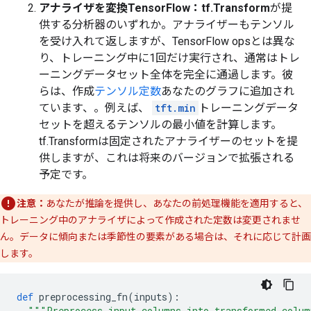
アナライザを変換TensorFlow：tf.Transform
が提
供する分析器のいずれか。アナライザーもテンソル
を受け入れて返しますが、TensorFlow opsとは異な
り、トレーニング中に1回だけ実行され、通常はトレ
ーニングデータセット全体を完全に通過します。彼
らは、作成
テンソル定数
あなたのグラフに追加され
ています、。例えば、
tft.min
トレーニングデータ
セットを超えるテンソルの最小値を計算します。
tf.Transformは固定されたアナライザーのセットを提
供しますが、これは将来のバージョンで拡張される
予定です。
注意：
あなたが推論を提供し、あなたの前処理機能を適用すると、
トレーニング中のアナライザによって作成された定数は変更されませ
ん。データに傾向または季節性の要素がある場合は、それに応じて計画
します。
def
 preprocessing_fn
(
inputs
):
"""Preprocess input columns into transformed colu