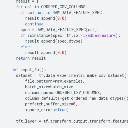
    result 
=
[]
for
 col 
in
 ORDERED_CSV_COLUMNS
:
if
 col 
not
in
 RAW_DATA_FEATURE_SPEC
:
        result
.
append
(
0.0
)
continue
      spec 
=
 RAW_DATA_FEATURE_SPEC
[
col
]
if
 isinstance
(
spec
,
 tf
.
io
.
FixedLenFeature
):
        result
.
append
(
spec
.
dtype
)
else
:
        result
.
append
(
0.0
)
return
 result
def
 input_fn
():
    dataset 
=
 tf
.
data
.
experimental
.
make_csv_dataset
(
        file_pattern
=
raw_examples
,
        batch_size
=
batch_size
,
        column_names
=
ORDERED_CSV_COLUMNS
,
        column_defaults
=
get_ordered_raw_data_dtypes
(
        prefetch_buffer_size
=
0
,
        ignore_errors
=
True
)
    tft_layer 
=
 tf_transform_output
.
transform_featur