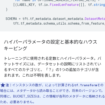
[(
LABEL_KEY
,
 tf
.
io
.
FixedLenFeature
([],
 tf
.
string
)
SCHEMA 
=
 tft
.
tf_metadata
.
dataset_metadata
.
DatasetMet
    tft
.
tf_metadata
.
schema_utils
.
schema_from_feature
ハイパーパラメータの設定と基本的なハウス
キーピング
トレーニングに使用される定数とハイパーパラメータ。バ
ケットサイズには、データセットの説明にリストされてい
るすべてのカテゴリと、「？」の1つの追加カテゴリが含
まれます。これは不明を表します。
注：
インスタンスの数が、によって計算される
tf.Transform
その
場合には、メタデータから読み取ることができ、将来のバージョンで。
同様に、BUCKET_SIZESは、この情報が各列のメタデータに格納される
ため、必要ありません。