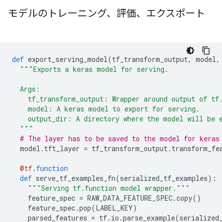
モデルのトレーニング、評価、エクスポート
def
 export_serving_model
(
tf_transform_output
,
 model
,
"""Exports a keras model for serving.
  Args:
    tf_transform_output: Wrapper around output of tf
    model: A keras model to export for serving.
    output_dir: A directory where the model will be 
  """
# The layer has to be saved to the model for keras
  model
.
tft_layer 
=
 tf_transform_output
.
transform_fe
@tf
.
function
def
 serve_tf_examples_fn
(
serialized_tf_examples
):
"""Serving tf.function model wrapper."""
    feature_spec 
=
 RAW_DATA_FEATURE_SPEC
.
copy
()
    feature_spec
.
pop
(
LABEL_KEY
)
    parsed_features 
=
 tf
.
io
.
parse_example
(
serialized