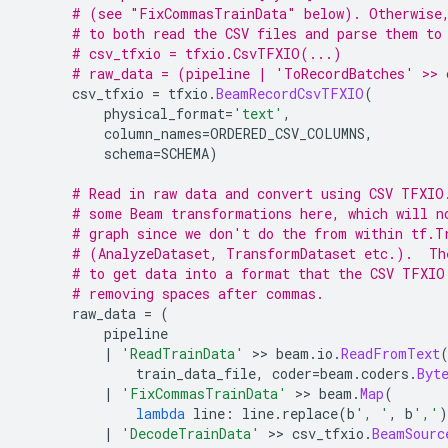
# (see "FixCommasTrainData" below). Otherwise
# to both read the CSV files and parse them to
# csv_tfxio = tfxio.CsvTFXIO(...)
# raw_data = (pipeline | 'ToRecordBatches' >> 
      csv_tfxio 
=
 tfxio
.
BeamRecordCsvTFXIO
(
          physical_format
=
'text'
,
          column_names
=
ORDERED_CSV_COLUMNS
,
          schema
=
SCHEMA
)
# Read in raw data and convert using CSV TFXIO
# some Beam transformations here, which will n
# graph since we don't do the from within tf.T
# (AnalyzeDataset, TransformDataset etc.).  Th
# to get data into a format that the CSV TFXIO
# removing spaces after commas.
      raw_data 
=
(
          pipeline
|
'ReadTrainData'
>>
 beam
.
io
.
ReadFromText
              train_data_file
,
 coder
=
beam
.
coders
.
Byt
|
'FixCommasTrainData'
>>
 beam
.
Map
(
lambda
 line
:
 line
.
replace
(
b
', '
,
 b
','
)
|
'DecodeTrainData'
>>
 csv_tfxio
.
BeamSourc