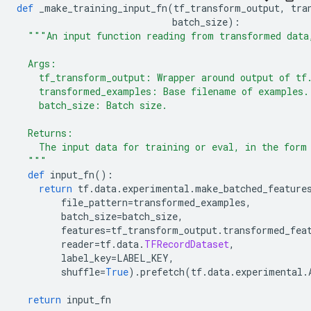
def
 _make_training_input_fn
(
tf_transform_output
,
 tra
                            batch_size
):
"""An input function reading from transformed data
  Args:
    tf_transform_output: Wrapper around output of tf
    transformed_examples: Base filename of examples.
    batch_size: Batch size.
  Returns:
    The input data for training or eval, in the form
  """
def
 input_fn
():
return
 tf
.
data
.
experimental
.
make_batched_feature
        file_pattern
=
transformed_examples
,
        batch_size
=
batch_size
,
        features
=
tf_transform_output
.
transformed_fea
        reader
=
tf
.
data
.
TFRecordDataset
,
        label_key
=
LABEL_KEY
,
        shuffle
=
True
).
prefetch
(
tf
.
data
.
experimental
.
return
 input_fn