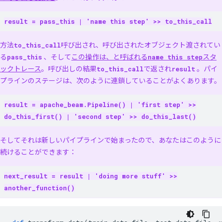
result = pass_this | 'name this step' >> to_this_call
方法
to_this_call
呼び出され、呼び出されたオブジェクト渡されてい
る
pass_this
、そして
この操作は、と呼ばれる
name this step
スタ
ックトレース
。呼び出しの結果
to_this_call
で返され
result
。パイ
プラインのステージは、次のように連鎖していることがよくあります。
result = apache_beam.Pipeline() | 'first step' >>
do_this_first() | 'second step' >> do_this_last()
そしてそれは新しいパイプラインで始まったので、あなたはこのように
続けることができます：
next_result = result | 'doing more stuff' >>
another_function()