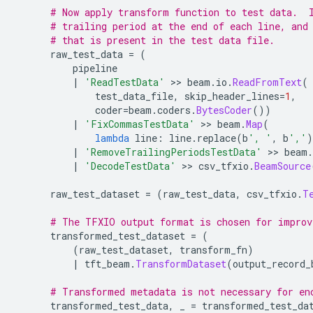
# Now apply transform function to test data.  
# trailing period at the end of each line, and
# that is present in the test data file.
      raw_test_data 
=
(
          pipeline
|
'ReadTestData'
>>
 beam
.
io
.
ReadFromText
(
              test_data_file
,
 skip_header_lines
=
1
,
              coder
=
beam
.
coders
.
BytesCoder
())
|
'FixCommasTestData'
>>
 beam
.
Map
(
lambda
 line
:
 line
.
replace
(
b
', '
,
 b
','
)
|
'RemoveTrailingPeriodsTestData'
>>
 beam
.
|
'DecodeTestData'
>>
 csv_tfxio
.
BeamSource
      raw_test_dataset 
=
(
raw_test_data
,
 csv_tfxio
.
T
# The TFXIO output format is chosen for improv
      transformed_test_dataset 
=
(
(
raw_test_dataset
,
 transform_fn
)
|
 tft_beam
.
TransformDataset
(
output_record_
# Transformed metadata is not necessary for en
      transformed_test_data
,
 _ 
=
 transformed_test_da