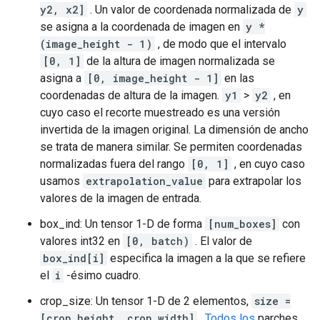
y2, x2]
. Un valor de coordenada normalizada de
y
se asigna a la coordenada de imagen en
y *
(image_height - 1)
, de modo que el intervalo
[0, 1]
de la altura de imagen normalizada se
asigna a
[0, image_height - 1]
en las
coordenadas de altura de la imagen.
y1
>
y2
, en
cuyo caso el recorte muestreado es una versión
invertida de la imagen original. La dimensión de ancho
se trata de manera similar. Se permiten coordenadas
normalizadas fuera del rango
[0, 1]
, en cuyo caso
usamos
extrapolation_value
para extrapolar los
valores de la imagen de entrada.
box_ind: Un tensor 1-D de forma
[num_boxes]
con
valores int32 en
[0, batch)
. El valor de
box_ind[i]
especifica la imagen a la que se refiere
el
i
-ésimo cuadro.
crop_size: Un tensor 1-D de 2 elementos,
size =
[crop_height, crop_width]
.
Todos los
parches