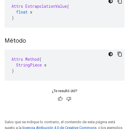
Attrs
ExtrapolationValue
(
float
 x
)
Método
Attrs
Method
(
StringPiece
 x
)
¿Te resultó útil?
Salvo que se indique lo contrario, el contenido de esta página está
sujeto a la
licencia Atribución 4.0 de Creative Commons
, y los ejemplos