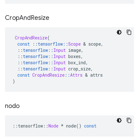
Crop
And
Resize
CropAndResize
(
const
::
tensorflow
::
Scope
&
 scope
,
::
tensorflow
::
Input
 image
,
::
tensorflow
::
Input
 boxes
,
::
tensorflow
::
Input
 box_ind
,
::
tensorflow
::
Input
 crop_size
,
const
CropAndResize
::
Attrs
&
 attrs
)
nodo
::
tensorflow
::
Node
*
 node
()
const