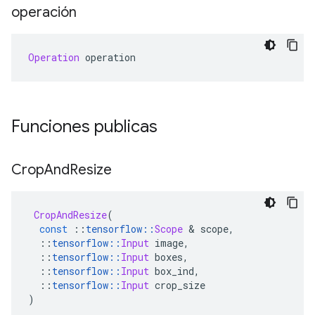
operación
Operation
 operation
Funciones publicas
Crop
And
Resize
CropAndResize
(
const
::
tensorflow
::
Scope
&
 scope
,
::
tensorflow
::
Input
 image
,
::
tensorflow
::
Input
 boxes
,
::
tensorflow
::
Input
 box_ind
,
::
tensorflow
::
Input
 crop_size
)