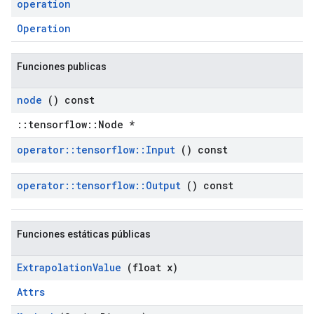
operation
Operation
Funciones publicas
node
() const
::tensorflow::Node *
operator
::
tensorflow
::
Input
() const
operator
::
tensorflow
::
Output
() const
Funciones estáticas públicas
Extrapolation
Value
(float x)
Attrs