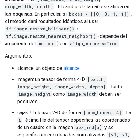
crop_width, depth]
. El cambio de tamaño se alinea en
las esquinas. En particular, si
boxes = [[0, 0, 1, 1]]
,
el método dará resultados idénticos al usar
tf.image.resize_bilinear()
o
tf.image.resize_nearest_neighbor()
(depende del
argumento del
method
) con
align_corners=True
.
Argumentos:
alcance: un objeto de
alcance
imagen: un tensor de forma 4-D
[batch,
image_height, image_width, depth]
. Tanto
image_height
como
image_width
deben ser
positivos.
cajas: Un tensor 2-D de forma
[num_boxes, 4]
. La
i
-ésima fila del tensor especifica las coordenadas
de un cuadro en la imagen
box_ind[i]
y se
especifica en coordenadas normalizadas
[y1, x1,