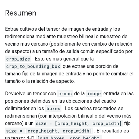
Resumen
Extrae cultivos del tensor de imagen de entrada y los
redimensiona mediante muestreo bilineal o muestreo de
vecino más cercano (posiblemente con cambio de relación
de aspecto) a un tamaño de salida común especificado por
crop_size
. Esto es más general que la
crop_to_bounding_box
que extrae una porción de
tamaño fijo de la imagen de entrada y no permite cambiar el
tamaño o la relación de aspecto.
Devuelve un tensor con
crops
de la
image
entrada en las
posiciones definidas en las ubicaciones del cuadro
delimitador en los
boxes
. Los cuadros recortados se
redimensionan (con interpolación bilineal o del vecino más
cercano) a un
size = [crop_height, crop_width]
fijo
size = [crop_height, crop_width]
. El resultado es
un tensor 4-D
[num_boxes, crop_height,