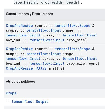
crop_height, crop_width, depth]
.
Constructores y Destructores
Crop
And
Resize
(const
::
tensorflow
::
Scope
&
scope
,
::
tensorflow
::
Input
image
,
::
tensorflow
::
Input
boxes
,
::
tensorflow
::
Input
box
_
ind
,
::
tensorflow
::
Input
crop
_
size)
Crop
And
Resize
(const
::
tensorflow
::
Scope
&
scope
,
::
tensorflow
::
Input
image
,
::
tensorflow
::
Input
boxes
,
::
tensorflow
::
Input
box
_
ind
,
::
tensorflow
::
Input
crop
_
size
,
const
Crop
And
Resize
::
Attrs
& attrs)
Atributos públicos
crops
::
tensorflow::Output