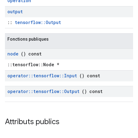
Operation
output
::
tensorflow::Output
Fonctions publiques
node
() const
::tensorflow::Node *
operator
::
tensorflow
::
Input
() const
operator
::
tensorflow
::
Output
() const
Attributs publics