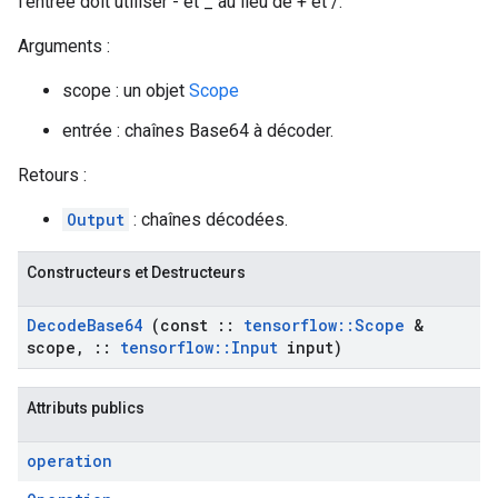
l'entrée doit utiliser - et _ au lieu de + et /.
Arguments :
scope : un objet
Scope
entrée : chaînes Base64 à décoder.
Retours :
Output
: chaînes décodées.
Constructeurs et Destructeurs
Decode
Base64
(const
::
tensorflow
::
Scope
&
scope
,
::
tensorflow
::
Input
input)
Attributs publics
operation