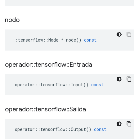
nodo
::
tensorflow
::
Node
*
node
()
const
operador
::
tensorflow
::
Entrada
operator
::
tensorflow
::
Input
()
const
operador
::
tensorflow
::
Salida
operator
::
tensorflow
::
Output
()
const