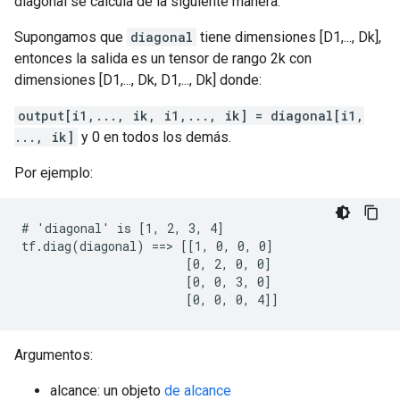
diagonal se calcula de la siguiente manera:
Supongamos que
diagonal
tiene dimensiones [D1,..., Dk],
entonces la salida es un tensor de rango 2k con
dimensiones [D1,..., Dk, D1,..., Dk] donde:
output[i1,..., ik, i1,..., ik] = diagonal[i1,
..., ik]
y 0 en todos los demás.
Por ejemplo:
# 'diagonal' is [1, 2, 3, 4]

tf.diag(diagonal) ==> [[1, 0, 0, 0]

                       [0, 2, 0, 0]

                       [0, 0, 3, 0]

                       [0, 0, 0, 4]]
Argumentos:
alcance: un objeto
de alcance