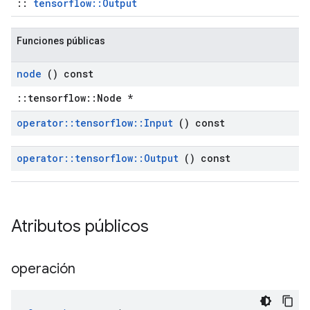
::
tensorflow::Output
Funciones públicas
node
() const
::tensorflow::Node *
operator
::
tensorflow
::
Input
() const
operator
::
tensorflow
::
Output
() const
Atributos públicos
operación