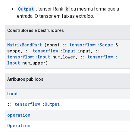
Output
: tensor Rank
k
da mesma forma que a
entrada. O tensor em faixas extraído.
Construtores e Destruidores
Matrix
Band
Part
(const
::
tensorflow
::
Scope
&
scope
,
::
tensorflow
::
Input
input
,
::
tensorflow
::
Input
num
_
lower
,
::
tensorflow
::
Input
num
_
upper)
Atributos públicos
band
::
tensorflow::Output
operation
Operation