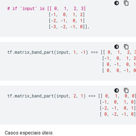
# if 'input' is [[ 0,  1,  2, 3]
[-
1
,
0
,
1
,
2
]
[-
2
,
-
1
,
0
,
1
]
[-
3
,
-
2
,
-
1
,
0
]],
tf
.
matrix_band_part
(
input
,
1
,
-
1
)
==>
[[
0
,
1
,
2
,
[-
1
,
0
,
1
,
2
[
0
,
-
1
,
0
,
1
[
0
,
0
,
-
1
,
0
tf
.
matrix_band_part
(
input
,
2
,
1
)
==>
[[
0
,
1
,
0
,
0
[-
1
,
0
,
1
,
0
]
[-
2
,
-
1
,
0
,
1
]
[
0
,
-
2
,
-
1
,
0
]
Casos especiais úteis: