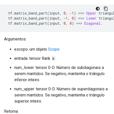
 tf
.
matrix_band_part
(
input
,
0
,
-
1
)
==>
Upper
 triangu
 tf
.
matrix_band_part
(
input
,
-
1
,
0
)
==>
Lower
 triangu
 tf
.
matrix_band_part
(
input
,
0
,
0
)
==>
Diagonal
.
Argumentos:
escopo: um objeto
Scope
entrada: tensor Rank
k
.
num_lower: tensor 0-D. Número de subdiagonais a
serem mantidos. Se negativo, mantenha o triângulo
inferior inteiro.
num_upper: tensor 0-D. Número de superdiagonais a
serem mantidos. Se negativo, mantenha o triângulo
superior inteiro.
Retorna: