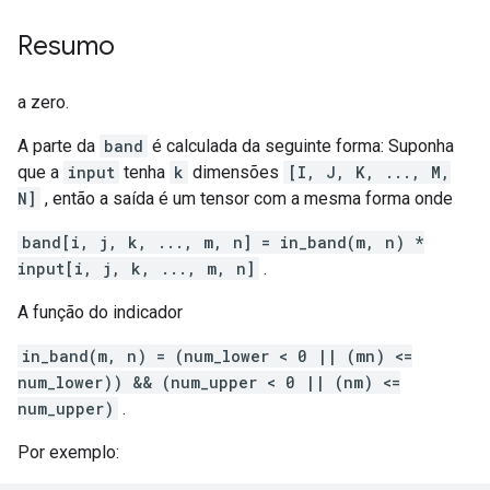
Resumo
a zero.
A parte da
band
é calculada da seguinte forma: Suponha
que a
input
tenha
k
dimensões
[I, J, K, ..., M,
N]
, então a saída é um tensor com a mesma forma onde
band[i, j, k, ..., m, n] = in_band(m, n) *
input[i, j, k, ..., m, n]
.
A função do indicador
in_band(m, n) = (num_lower < 0 || (mn) <=
num_lower)) && (num_upper < 0 || (nm) <=
num_upper)
.
Por exemplo: