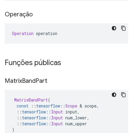
Operação
Operation
 operation
Funções públicas
Matrix
Band
Part
MatrixBandPart
(
const
::
tensorflow
::
Scope
&
 scope
,
::
tensorflow
::
Input
 input
,
::
tensorflow
::
Input
 num_lower
,
::
tensorflow
::
Input
 num_upper
)