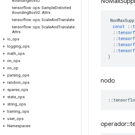
No
Max
Supp
Bounding
Box
V2
tensorflow
::
ops
::
Sample
Distorted
Bounding
Box
V2
::
Attrs
NonMaxSupp
tensorflow
::
ops
::
Scale
And
Translate
const
::
t
tensorflow
::
ops
::
Scale
And
Translate
::
::
tensorf
Attrs
::
tensorf
io
_
ops
::
tensorf
logging
_
ops
::
tensorf
math
_
ops
)
nn
_
ops
no
_
op
parsing
_
ops
nodo
random
_
ops
sparse
_
ops
state
_
ops
::
tensorflo
string
_
ops
training
_
ops
user
_
ops
operador
::
t
Namespaces