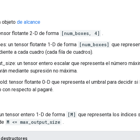
n objeto
de alcance
tensor flotante 2-D de forma
[num_boxes, 4]
.
es: un tensor flotante 1-D de forma
[num_boxes]
que represen
iente a cada cuadro (cada fila de cuadros).
t_size: un tensor entero escalar que representa el número máx
arán mediante supresión no máxima.
old: tensor flotante 0-D que representa el umbral para decidir s
 con respecto al pagaré.
 un tensor entero 1-D de forma
[M]
que representa los índices 
nde
M <= max_output_size
.
 destructores