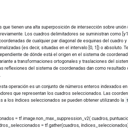
as que tienen una alta superposición de intersección sobre unión 
eviamente. Los cuadros delimitadores se suministran como [y1, x
s coordenadas de cualquier par diagonal de esquinas del cuadro 
malizadas (es decir, situadas en el intervalo [0, 1]) o absoluto. 
dependiente de dónde está el origen en el sistema de coordenad
ariante a transformaciones ortogonales y traslaciones del siste
 las reflexiones del sistema de coordenadas dan como resultado 
.
 esta operación es un conjunto de números enteros indexados en 
adores que representan los cuadros seleccionados. Las coorden
s a los índices seleccionados se pueden obtener utilizando la
onados = tf.image.non_max_suppression_v2( cuadros, puntuaci
dros_seleccionados = tf.gather(cuadros, índices_seleccionados