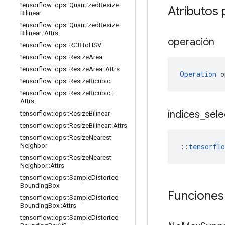
tensorflow
::
ops
::
Quantized
Resize
Atributos 
Bilinear
tensorflow
::
ops
::
Quantized
Resize
Bilinear
::
Attrs
operación
tensorflow
::
ops
::
RGBTo
HSV
tensorflow
::
ops
::
Resize
Area
tensorflow
::
ops
::
Resize
Area
::
Attrs
Operation
 o
tensorflow
::
ops
::
Resize
Bicubic
tensorflow
::
ops
::
Resize
Bicubic
::
Attrs
índices
_
sel
tensorflow
::
ops
::
Resize
Bilinear
tensorflow
::
ops
::
Resize
Bilinear
::
Attrs
tensorflow
::
ops
::
Resize
Nearest
::
tensorfl
Neighbor
tensorflow
::
ops
::
Resize
Nearest
Neighbor
::
Attrs
tensorflow
::
ops
::
Sample
Distorted
Bounding
Box
Funciones
tensorflow
::
ops
::
Sample
Distorted
Bounding
Box
::
Attrs
tensorflow
::
ops
::
Sample
Distorted