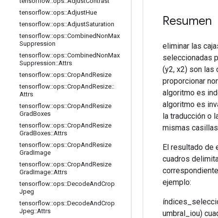
tensorflow
::
ops
::
Adjust
Contrast
tensorflow
::
ops
::
Adjust
Hue
Resumen
tensorflow
::
ops
::
Adjust
Saturation
tensorflow
::
ops
::
Combined
Non
Max
Suppression
eliminar las caj
tensorflow
::
ops
::
Combined
Non
Max
seleccionadas pr
Suppression
::
Attrs
(y2, x2) son la
tensorflow
::
ops
::
Crop
And
Resize
proporcionar nor
tensorflow
::
ops
::
Crop
And
Resize
::
algoritmo es in
Attrs
algoritmo es inv
tensorflow
::
ops
::
Crop
And
Resize
Grad
Boxes
la traducción o
tensorflow
::
ops
::
Crop
And
Resize
mismas casillas
Grad
Boxes
::
Attrs
tensorflow
::
ops
::
Crop
And
Resize
El resultado de
Grad
Image
cuadros delimit
tensorflow
::
ops
::
Crop
And
Resize
correspondiente
Grad
Image
::
Attrs
ejemplo:
tensorflow
::
ops
::
Decode
And
Crop
Jpeg
índices_selecci
tensorflow
::
ops
::
Decode
And
Crop
Jpeg
::
Attrs
umbral_iou) cua