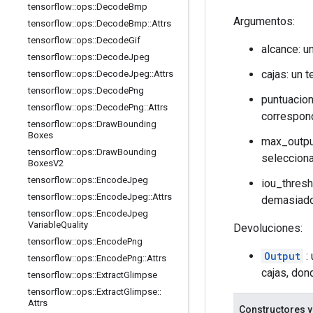
tensorflow
::
ops
::
Decode
Bmp
Argumentos:
tensorflow
::
ops
::
Decode
Bmp
::
Attrs
tensorflow
::
ops
::
Decode
Gif
alcance: u
tensorflow
::
ops
::
Decode
Jpeg
cajas: un 
tensorflow
::
ops
::
Decode
Jpeg
::
Attrs
tensorflow
::
ops
::
Decode
Png
puntuacion
tensorflow
::
ops
::
Decode
Png
::
Attrs
correspond
tensorflow
::
ops
::
Draw
Bounding
Boxes
max_outpu
tensorflow
::
ops
::
Draw
Bounding
seleccion
Boxes
V2
tensorflow
::
ops
::
Encode
Jpeg
iou_thresh
tensorflow
::
ops
::
Encode
Jpeg
::
Attrs
demasiado
tensorflow
::
ops
::
Encode
Jpeg
Variable
Quality
Devoluciones:
tensorflow
::
ops
::
Encode
Png
Output
:
tensorflow
::
ops
::
Encode
Png
::
Attrs
cajas, do
tensorflow
::
ops
::
Extract
Glimpse
tensorflow
::
ops
::
Extract
Glimpse
::
Attrs
Constructores y