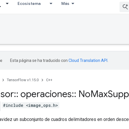
Ecosistema
Más
Esta página se ha traducido con
Cloud Translation API
.
TensorFlow v1.15.0
C++
nsor
::
operaciones
::
No
Max
Supp
#include <image_ops.h>
avidez un subconjunto de cuadros delimitadores en orden desce