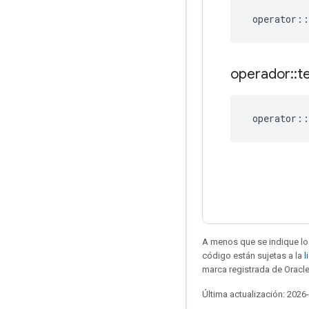
operator
::
operador
::
t
operator
::
A menos que se indique lo 
código están sujetas a la
l
marca registrada de Oracle
Última actualización: 2026