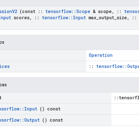
ssion
V2
(const
::
tensorflow
::
Scope
& scope
,
::
tenso
Input
scores
,
::
tensorflow
::
Input
max
_
output
_
size
,
::
cos
Operation
ices
::
tensorflow::Outp
icas
t
::tensorf
nsorflow
::
Input
() const
nsorflow
::
Output
() const