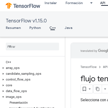
Instalar
Formación
API
TensorFlow v1.15.0
Resumen
Python
C++
Java
C++
TensorFlow
API
array
_
ops
candidate
_
sampling
_
ops
flujo te
control
_
flow
_
ops
core
data
_
flow
_
ops
image
_
ops
Selecciona con 
Presentación