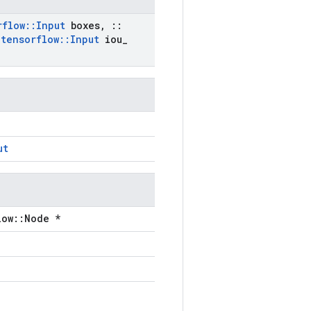
rflow
::
Input
boxes
,
::
tensorflow
::
Input
iou
_
ut
low::Node *