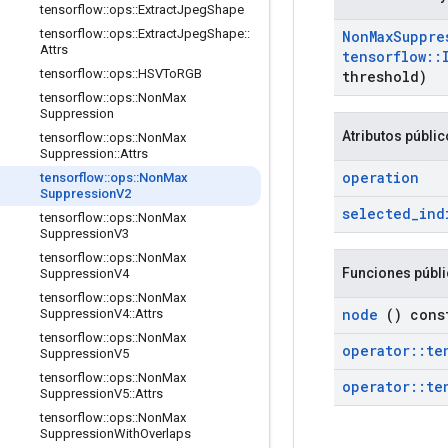
tensorflow
::
ops
::
Extract
Jpeg
Shape
tensorflow
::
ops
::
Extract
Jpeg
Shape
::
Non
Max
Suppre
Attrs
tensorflow
::
tensorflow
::
ops
::
HSVTo
RGB
threshold)
tensorflow
::
ops
::
Non
Max
Suppression
Atributos públi
tensorflow
::
ops
::
Non
Max
Suppression
::
Attrs
operation
tensorflow
::
ops
::
Non
Max
Suppression
V2
selected
_
ind
tensorflow
::
ops
::
Non
Max
Suppression
V3
tensorflow
::
ops
::
Non
Max
Funciones públ
Suppression
V4
tensorflow
::
ops
::
Non
Max
node
() cons
Suppression
V4
::
Attrs
tensorflow
::
ops
::
Non
Max
operator
::
te
Suppression
V5
tensorflow
::
ops
::
Non
Max
operator
::
te
Suppression
V5
::
Attrs
tensorflow
::
ops
::
Non
Max
Suppression
With
Overlaps