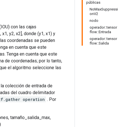
públicas
NoMaxSuppressi
onV2
nodo
(IOU) con las cajas
operador::tensor
flow::Entrada
1, y2, x2], donde (y1, x1) y
operador::tensor
y las coordenadas se pueden
flow::Salida
Tenga en cuenta que este
as. Tenga en cuenta que este
ma de coordenadas; por lo tanto,
que el algoritmo seleccione las
la colección de entrada de
adas del cuadro delimitador
tf.gather operation
. Por
ones, tamaño_salida_max,
)