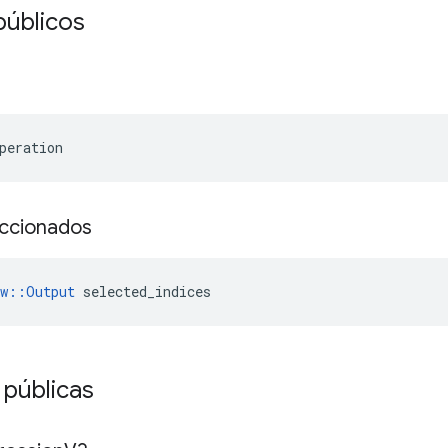
públicos
peration
eccionados
ow::Output
 selected_indices
 públicas