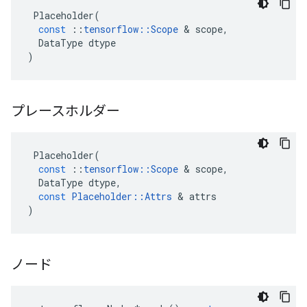
Placeholder
(
const
::
tensorflow
::
Scope
&
scope
,
DataType
dtype
)
プレースホルダー
Placeholder
(
const
::
tensorflow
::
Scope
&
scope
,
DataType
dtype
,
const
Placeholder
::
Attrs
&
attrs
)
ノード