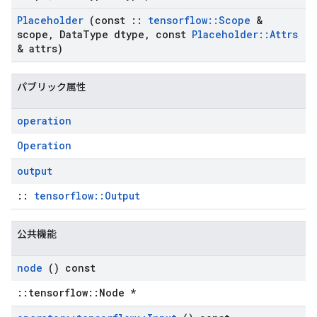
Placeholder
(const
::
tensorflow
::
Scope
&
scope
,
Data
Type dtype
,
const
Placeholder
::
Attrs
& attrs)
パブリック属性
operation
Operation
output
::
tensorflow::Output
公共機能
node
() const
::tensorflow::Node *