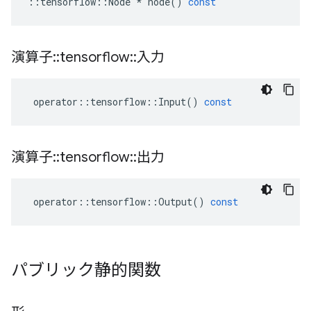
::
tensorflow
::
Node
*
node
()
const
演算子
::
tensorflow
::
入力
operator
::
tensorflow
::
Input
()
const
演算子
::
tensorflow
::
出力
operator
::
tensorflow
::
Output
()
const
パブリック静的関数