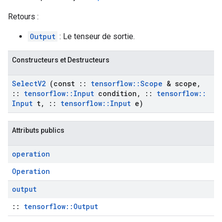
Retours :
Output
: Le tenseur de sortie.
Constructeurs et Destructeurs
Select
V2
(const
::
tensorflow
::
Scope
& scope
,
::
tensorflow
::
Input
condition
,
::
tensorflow
::
Input
t
,
::
tensorflow
::
Input
e)
Attributs publics
operation
Operation
output
::
tensorflow::Output