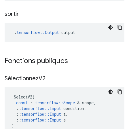
sortir
::
tensorflow::Output
 output
Fonctions publiques
Sélectionnez
V2
SelectV2
(
const
::
tensorflow
::
Scope
&
scope
,
::
tensorflow
::
Input
condition
,
::
tensorflow
::
Input
t
,
::
tensorflow
::
Input
e
)