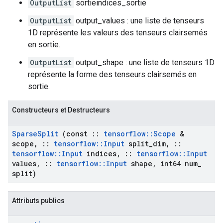
OutputList
sortieindices_sortie
OutputList
output_values : une liste de tenseurs
1D représente les valeurs des tenseurs clairsemés
en sortie.
OutputList
output_shape : une liste de tenseurs 1D
représente la forme des tenseurs clairsemés en
sortie.
Constructeurs et Destructeurs
Sparse
Split
(const
::
tensorflow
::
Scope
&
scope
,
::
tensorflow
::
Input
split
_
dim
,
::
tensorflow
::
Input
indices
,
::
tensorflow
::
Input
values
,
::
tensorflow
::
Input
shape
,
int64 num
_
split)
Attributs publics