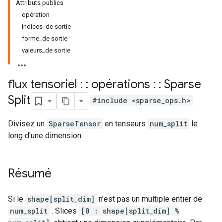
Attributs publics
opération
indices_de sortie
forme_de sortie
valeurs_de sortie
flux tensoriel : : opérations : : Sparse
Split
#include <sparse_ops.h>
Divisez un
SparseTensor
en tenseurs
num_split
le
long d'une dimension.
Résumé
Si le
shape[split_dim]
n'est pas un multiple entier de
num_split
. Slices
[0 : shape[split_dim] %