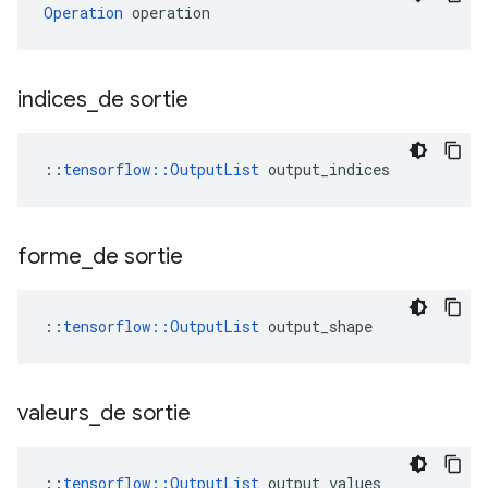
Operation
 operation
indices
_
de sortie
::
tensorflow::OutputList
 output_indices
forme
_
de sortie
::
tensorflow::OutputList
 output_shape
valeurs
_
de sortie
::
tensorflow::OutputList
 output_values