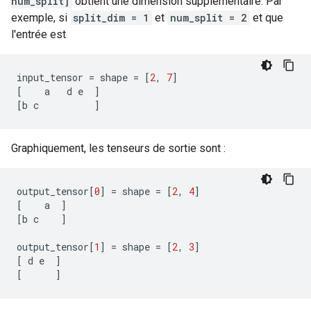
num_split]
obtient une dimension supplémentaire. Par
exemple, si
split_dim = 1
et
num_split = 2
et que
l'entrée est
input_tensor
=
shape
=
[
2
,
7
]
[
a
d
e
]
[
b
c
]
Graphiquement, les tenseurs de sortie sont :
output_tensor
[
0
]
=
shape
=
[
2
,
4
]
[
a
]
[
b
c
]
output_tensor
[
1
]
=
shape
=
[
2
,
3
]
[
d
e
]
[
]