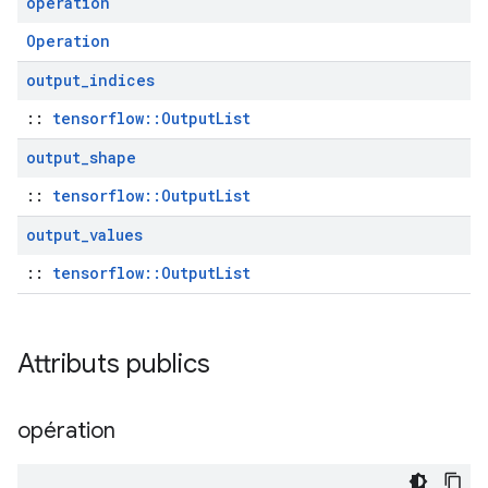
operation
Operation
output
_
indices
::
tensorflow::OutputList
output
_
shape
::
tensorflow::OutputList
output
_
values
::
tensorflow::OutputList
Attributs publics
opération