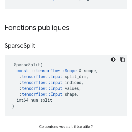
Fonctions publiques
Sparse
Split
SparseSplit
(
const
::
tensorflow
::
Scope
&
scope
,
::
tensorflow
::
Input
split_dim
,
::
tensorflow
::
Input
indices
,
::
tensorflow
::
Input
values
,
::
tensorflow
::
Input
shape
,
int64
num_split
)
Ce contenu vous a-t-il été utile ?