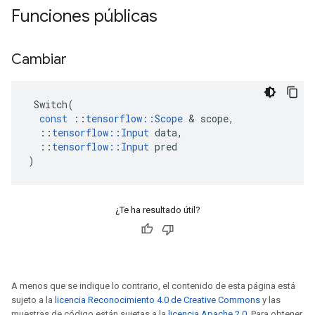
Funciones públicas
Cambiar
Switch
(
const
::
tensorflow
::
Scope
&
scope
,
::
tensorflow
::
Input
data
,
::
tensorflow
::
Input
pred
)
¿Te ha resultado útil?
A menos que se indique lo contrario, el contenido de esta página está
sujeto a la
licencia Reconocimiento 4.0 de Creative Commons
y las
muestras de código están sujetas a la
licencia Apache 2.0
. Para obtener