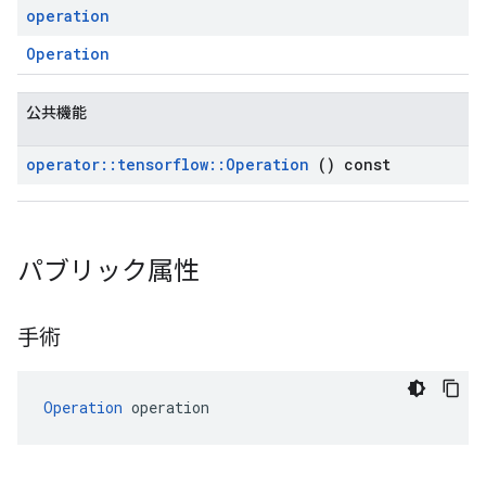
operation
Operation
公共機能
operator
::
tensorflow
::
Operation
() const
パブリック属性
手術
Operation
 operation