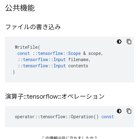
公共機能
ファイルの書き込み
WriteFile
(
const
::
tensorflow
::
Scope
&
scope
,
::
tensorflow
::
Input
filename
,
::
tensorflow
::
Input
contents
)
演算子
::
tensorflow
::
オペレーション
operator
::
tensorflow
::
Operation
()
const
この情報は役に立ちましたか？