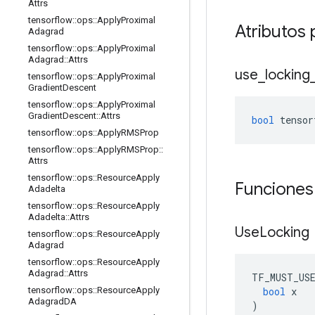
Attrs
tensorflow
::
ops
::
Apply
Proximal
Atributos 
Adagrad
tensorflow
::
ops
::
Apply
Proximal
Adagrad
::
Attrs
use
_
locking
tensorflow
::
ops
::
Apply
Proximal
Gradient
Descent
tensorflow
::
ops
::
Apply
Proximal
Gradient
Descent
::
Attrs
bool
 tensor
tensorflow
::
ops
::
Apply
RMSProp
tensorflow
::
ops
::
Apply
RMSProp
::
Attrs
tensorflow
::
ops
::
Resource
Apply
Funciones
Adadelta
tensorflow
::
ops
::
Resource
Apply
Adadelta
::
Attrs
Use
Locking
tensorflow
::
ops
::
Resource
Apply
Adagrad
tensorflow
::
ops
::
Resource
Apply
Adagrad
::
Attrs
TF_MUST_US
bool
 x
tensorflow
::
ops
::
Resource
Apply
Adagrad
DA
)