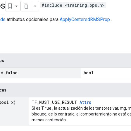
os
#include <training_ops.h>
 de
atributos opcionales para
ApplyCenteredRMSProp
.
cos
= false
bool
icas
ool x)
TF_MUST_USE_RESULT
Attrs
True
Si es
, la actualización de los tensores var, mg,
bloqueo; de lo contrario, el comportamiento no está d
menos contención.