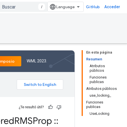
/
GitHub
Acceder
En esta página
Resumen
WiML 2023.
imposio
Atributos
públicos
Funciones
publicas
Atributos públicos
use_locking_
Funciones
publicas
¿Te resultó útil?
UseLocking
red
RMSProp
::