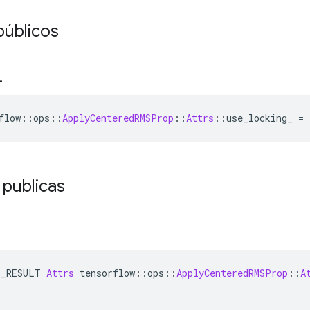
públicos
_
flow
::
ops
::
ApplyCenteredRMSProp
::
Attrs
::
use_locking_ 
=
 publicas
E_RESULT 
Attrs
 tensorflow
::
ops
::
ApplyCenteredRMSProp
::
A