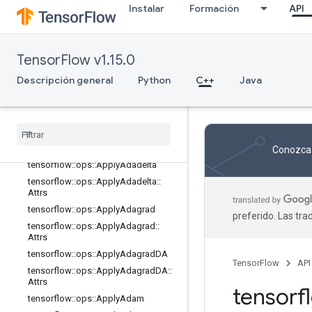
Instalar
Formación
API
nn_ops
no_op
parsing_ops
TensorFlow v1.15.0
random_ops
Descripción general
Python
C++
Java
sparse_ops
state
_
ops
string
_
ops
training
_
ops
Descripción general
Conozca 
tensorflow
::
ops
::
Apply
Adadelta
tensorflow
::
ops
::
Apply
Adadelta
::
Attrs
tensorflow
::
ops
::
Apply
Adagrad
preferido. Las tr
tensorflow
::
ops
::
Apply
Adagrad
::
Attrs
tensorflow
::
ops
::
Apply
Adagrad
DA
TensorFlow
API
tensorflow
::
ops
::
Apply
Adagrad
DA
::
Attrs
tensor
tensorflow
::
ops
::
Apply
Adam