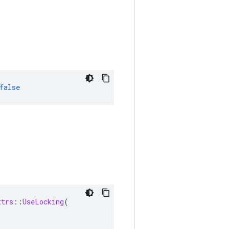
false
ttrs
::
UseLocking
(