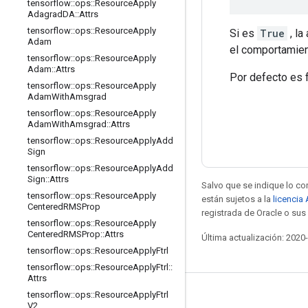
tensorflow
::
ops
::
Resource
Apply
Adagrad
DA
::
Attrs
tensorflow
::
ops
::
Resource
Apply
Si es
True
, la
Adam
el comportamien
tensorflow
::
ops
::
Resource
Apply
Adam
::
Attrs
Por defecto es 
tensorflow
::
ops
::
Resource
Apply
Adam
With
Amsgrad
tensorflow
::
ops
::
Resource
Apply
Adam
With
Amsgrad
::
Attrs
tensorflow
::
ops
::
Resource
Apply
Add
Sign
tensorflow
::
ops
::
Resource
Apply
Add
Sign
::
Attrs
Salvo que se indique lo con
tensorflow
::
ops
::
Resource
Apply
están sujetos a la
licencia
Centered
RMSProp
registrada de Oracle o sus 
tensorflow
::
ops
::
Resource
Apply
Centered
RMSProp
::
Attrs
Última actualización: 2020
tensorflow
::
ops
::
Resource
Apply
Ftrl
tensorflow
::
ops
::
Resource
Apply
Ftrl
::
Attrs
tensorflow
::
ops
::
Resource
Apply
Ftrl
Mantente conectado
V2