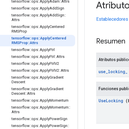
tensorflow
::
ops
::
Apply
Adam
::
Attrs
Atribut
tensorflow
::
ops
::
Apply
Add
Sign
tensorflow
::
ops
::
Apply
Add
Sign
::
Establecedores
Attrs
tensorflow
::
ops
::
Apply
Centered
RMSProp
tensorflow
::
ops
::
Apply
Centered
Resumen
RMSProp
::
Attrs
tensorflow
::
ops
::
Apply
Ftrl
tensorflow
::
ops
::
Apply
Ftrl
::
Attrs
Atributos públi
tensorflow
::
ops
::
Apply
Ftrl
V2
tensorflow
::
ops
::
Apply
Ftrl
V2
::
Attrs
use
_
locking
_
tensorflow
::
ops
::
Apply
Gradient
Descent
Funciones publ
tensorflow
::
ops
::
Apply
Gradient
Descent
::
Attrs
Use
Locking
(b
tensorflow
::
ops
::
Apply
Momentum
tensorflow
::
ops
::
Apply
Momentum
::
Attrs
tensorflow
::
ops
::
Apply
Power
Sign
tensorflow
::
ops
::
Apply
Power
Sign
::