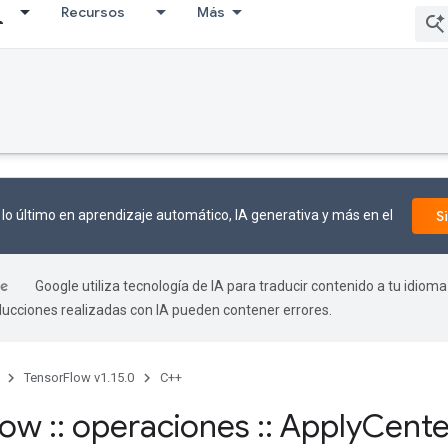
Recursos
Más
lo último en aprendizaje automático, IA generativa y más en el
S
Google utiliza tecnología de IA para traducir contenido a tu idioma
aducciones realizadas con IA pueden contener errores.
TensorFlow v1.15.0
C++
flow
::
operaciones
::
Apply
Cente