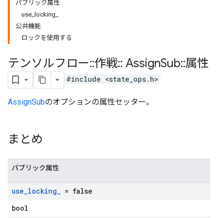
パブリック属性
use_locking_
公共機能
ロックを使用する
テンソルフロー
::
作戦
::
Assign
Sub
::
属性
#include <state_ops.h>
AssignSub
のオプションの属性セッター。
まとめ
パブリック属性
use
_
locking
_
= false
bool