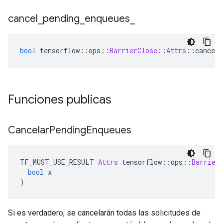
cancel
_
pending
_
enqueues
_
bool
 tensorflow
::
ops
::
BarrierClose
::
Attrs
::
cancel_
Funciones publicas
Cancelar
Pending
Enqueues
TF_MUST_USE_RESULT 
Attrs
 tensorflow
::
ops
::
Barrier
bool
 x
)
Si es verdadero, se cancelarán todas las solicitudes de