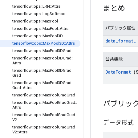
まとめ
tensorflow
::
ops
::
LRN
::
Attrs
tensorflow
::
ops
::
Log
Softmax
tensorflow
::
ops
::
Max
Pool
パブリック属性
tensorflow
::
ops
::
Max
Pool
::
Attrs
tensorflow
::
ops
::
Max
Pool3D
data
_
format
_
tensorflow
::
ops
::
Max
Pool3D
::
Attrs
tensorflow
::
ops
::
Max
Pool3DGrad
tensorflow
::
ops
::
Max
Pool3DGrad
::
公共機能
Attrs
tensorflow
::
ops
::
Max
Pool3DGrad
Data
Format
(S
Grad
tensorflow
::
ops
::
Max
Pool3DGrad
Grad
::
Attrs
tensorflow
::
ops
::
Max
Pool
Grad
Grad
パブリッ
tensorflow
::
ops
::
Max
Pool
Grad
Grad
::
Attrs
tensorflow
::
ops
::
Max
Pool
Grad
Grad
V2
データ形式
_
tensorflow
::
ops
::
Max
Pool
Grad
Grad
V2
::
Attrs