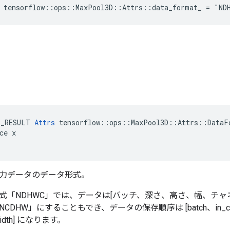
e tensorflow::ops::MaxPool3D::Attrs::data_format_ = "ND
E_RESULT 
Attrs
 tensorflow::ops::MaxPool3D::Attrs::DataFo
ce x

力データのデータ形式。
式「NDHWC」では、データは[バッチ、深さ、高さ、幅、チャ
DHW」にすることもでき、データの保存順序は [batch、in_chann
_width] になります。