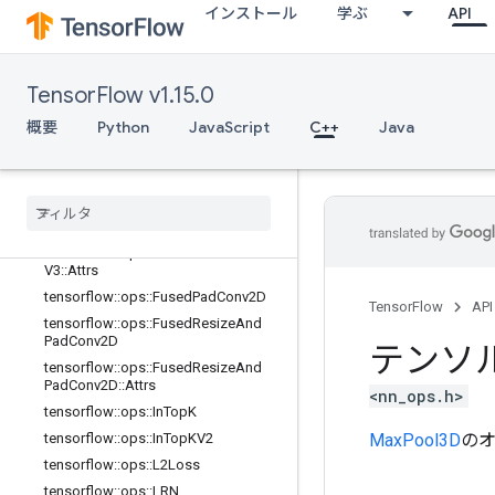
adV2::Attrs
インストール
学ぶ
API
tensorflow::ops::FusedBatchNormGr
adV3
tensorflow::ops::FusedBatchNormGr
TensorFlow v1.15.0
adV3::Attrs
tensorflow::ops::FusedBatchNormV
概要
Python
JavaScript
C++
Java
2
tensorflow
::
ops
::
Fused
Batch
Norm
V2
::
Attrs
tensorflow
::
ops
::
Fused
Batch
Norm
V3
tensorflow
::
ops
::
Fused
Batch
Norm
V3
::
Attrs
tensorflow
::
ops
::
Fused
Pad
Conv2D
TensorFlow
API
tensorflow
::
ops
::
Fused
Resize
And
Pad
Conv2D
テンソ
tensorflow
::
ops
::
Fused
Resize
And
Pad
Conv2D
::
Attrs
<nn_ops.h>
tensorflow
::
ops
::
In
Top
K
MaxPool3D
の
tensorflow
::
ops
::
In
Top
KV2
tensorflow
::
ops
::
L2Loss
tensorflow
::
ops
::
LRN