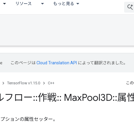
リソース
もっと見る
このページは
Cloud Translation API
によって翻訳されました。
TensorFlow v1.15.0
C++
この
ルフロー
::
作戦
::
Max
Pool3D
::
属
オプションの属性セッター。