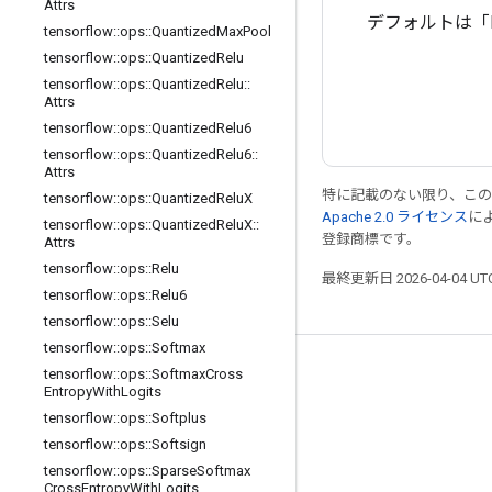
Attrs
デフォルトは「N
tensorflow
::
ops
::
Quantized
Max
Pool
tensorflow
::
ops
::
Quantized
Relu
tensorflow
::
ops
::
Quantized
Relu
::
Attrs
tensorflow
::
ops
::
Quantized
Relu6
tensorflow
::
ops
::
Quantized
Relu6
::
Attrs
特に記載のない限り、こ
tensorflow
::
ops
::
Quantized
Relu
X
Apache 2.0 ライセンス
に
tensorflow
::
ops
::
Quantized
Relu
X
::
登録商標です。
Attrs
tensorflow
::
ops
::
Relu
最終更新日 2026-04-04 U
tensorflow
::
ops
::
Relu6
tensorflow
::
ops
::
Selu
tensorflow
::
ops
::
Softmax
つながる
tensorflow
::
ops
::
Softmax
Cross
Entropy
With
Logits
ブログ
tensorflow
::
ops
::
Softplus
tensorflow
::
ops
::
Softsign
フォーラム
tensorflow
::
ops
::
Sparse
Softmax
GitHub
Cross
Entropy
With
Logits