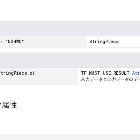
= "NDHWC"
StringPiece
tring
Piece x)
TF_MUST_USE_RESULT
Att
入力データと出力データのデ
ク属性