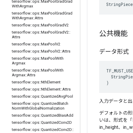
tensorflow
::
ops
::
Max
Pool
Grad
Grad
StringPiec
With
Argmax
tensorflow
::
ops
::
Max
Pool
Grad
Grad
With
Argmax
::
Attrs
tensorflow
::
ops
::
Max
Pool
Grad
V2
公共機能
tensorflow
::
ops
::
Max
Pool
Grad
V2
::
Attrs
tensorflow
::
ops
::
Max
Pool
V2
データ形式
tensorflow
::
ops
::
Max
Pool
V2
::
Attrs
tensorflow
::
ops
::
Max
Pool
With
Argmax
TF_MUST_US
tensorflow
::
ops
::
Max
Pool
With
Argmax
::
Attrs
  StringPie
)
tensorflow
::
ops
::
Nth
Element
tensorflow
::
ops
::
Nth
Element
::
Attrs
tensorflow
::
ops
::
Quantized
Avg
Pool
入力データと出
tensorflow
::
ops
::
Quantized
Batch
Norm
With
Global
Normalization
デフォルトの形
tensorflow
::
ops
::
Quantized
Bias
Add
いは、形式を「NC
tensorflow
::
ops
::
Quantized
Conv2D
in_height、in
tensorflow
::
ops
::
Quantized
Conv2D
::