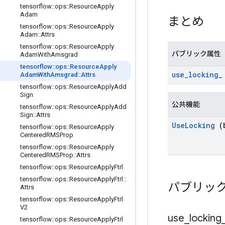
tensorflow
::
ops
::
Resource
Apply
Adam
まとめ
tensorflow
::
ops
::
Resource
Apply
Adam
::
Attrs
tensorflow
::
ops
::
Resource
Apply
パブリック属性
Adam
With
Amsgrad
tensorflow
::
ops
::
Resource
Apply
use
_
locking
_
Adam
With
Amsgrad
::
Attrs
tensorflow
::
ops
::
Resource
Apply
Add
Sign
公共機能
tensorflow
::
ops
::
Resource
Apply
Add
Sign
::
Attrs
Use
Locking
(b
tensorflow
::
ops
::
Resource
Apply
Centered
RMSProp
tensorflow
::
ops
::
Resource
Apply
Centered
RMSProp
::
Attrs
tensorflow
::
ops
::
Resource
Apply
Ftrl
tensorflow
::
ops
::
Resource
Apply
Ftrl
::
パブリッ
Attrs
tensorflow
::
ops
::
Resource
Apply
Ftrl
V2
use
_
locking
tensorflow
::
ops
::
Resource
Apply
Ftrl