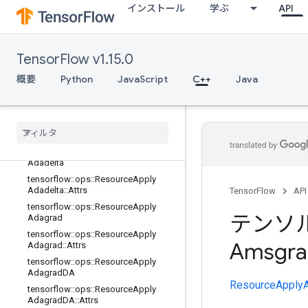
インストール
学ぶ
API
rad
tensorflow::ops::ApplyProximalAdag
rad::Attrs
tensorflow::ops::ApplyProximalGradi
TensorFlow v1.15.0
entDescent
概要
Python
JavaScript
C++
Java
tensorflow::ops::ApplyProximalGradi
entDescent::Attrs
tensorflow
::
ops
::
Apply
RMSProp
tensorflow
::
ops
::
Apply
RMSProp
::
Attrs
tensorflow
::
ops
::
Resource
Apply
Adadelta
tensorflow
::
ops
::
Resource
Apply
Adadelta
::
Attrs
TensorFlow
API
tensorflow
::
ops
::
Resource
Apply
テンソ
Adagrad
tensorflow
::
ops
::
Resource
Apply
Amsgra
Adagrad
::
Attrs
tensorflow
::
ops
::
Resource
Apply
Adagrad
DA
ResourceApply
tensorflow
::
ops
::
Resource
Apply
Adagrad
DA
::
Attrs