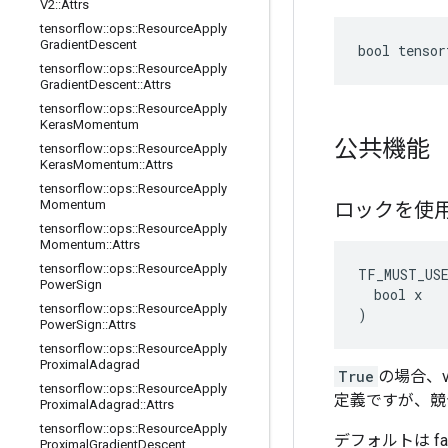
V2
::
Attrs
tensorflow
::
ops
::
Resource
Apply
Gradient
Descent
bool tensor
tensorflow
::
ops
::
Resource
Apply
Gradient
Descent
::
Attrs
tensorflow
::
ops
::
Resource
Apply
Keras
Momentum
公共機能
tensorflow
::
ops
::
Resource
Apply
Keras
Momentum
::
Attrs
tensorflow
::
ops
::
Resource
Apply
Momentum
ロックを使
tensorflow
::
ops
::
Resource
Apply
Momentum
::
Attrs
tensorflow
::
ops
::
Resource
Apply
TF_MUST_US
Power
Sign
  bool x

tensorflow
::
ops
::
Resource
Apply
)
Power
Sign
::
Attrs
tensorflow
::
ops
::
Resource
Apply
Proximal
Adagrad
True
の場合、
tensorflow
::
ops
::
Resource
Apply
定義ですが、競
Proximal
Adagrad
::
Attrs
tensorflow
::
ops
::
Resource
Apply
デフォルトは fal
Proximal
Gradient
Descent