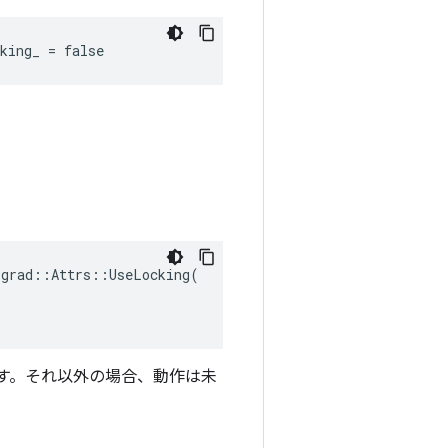
king_ = false
grad::Attrs::UseLocking(

ます。それ以外の場合、動作は未