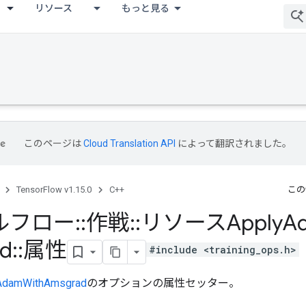
リソース
もっと見る
このページは
Cloud Translation API
によって翻訳されました。
TensorFlow v1.15.0
C++
この
ルフロー
::
作戦
::
リソースApply
A
d
::
属性
#include <training_ops.h>
AdamWithAmsgrad
のオプションの属性セッター。