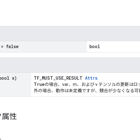
= false
bool
ool x)
TF_MUST_USE_RESULT
Attrs
True
の場合、var、m、および v テンソルの更新は
外の場合、動作は未定義ですが、競合が少なくなる可
ク属性
_