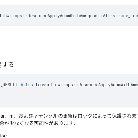
flow::ops::ResourceApplyAdamWithAmsgrad::Attrs::use_loc
用する
E_RESULT 
Attrs
 tensorflow::ops::ResourceApplyAdamWithAms
var、m、および v テンソルの更新はロックによって保護され
合が少なくなる可能性があります。
se