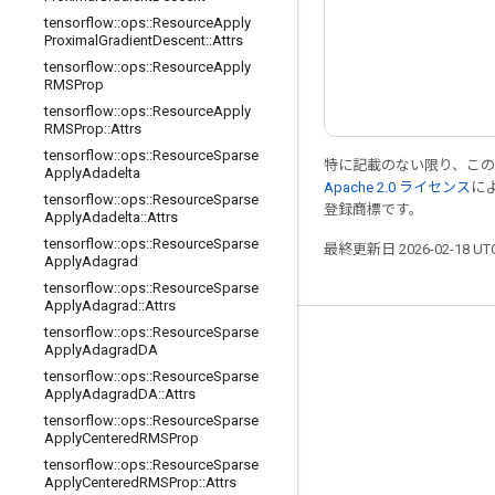
tensorflow
::
ops
::
Resource
Apply
Proximal
Gradient
Descent
::
Attrs
tensorflow
::
ops
::
Resource
Apply
RMSProp
tensorflow
::
ops
::
Resource
Apply
RMSProp
::
Attrs
tensorflow
::
ops
::
Resource
Sparse
特に記載のない限り、こ
Apply
Adadelta
Apache 2.0 ライセンス
に
tensorflow
::
ops
::
Resource
Sparse
登録商標です。
Apply
Adadelta
::
Attrs
tensorflow
::
ops
::
Resource
Sparse
最終更新日 2026-02-18 U
Apply
Adagrad
tensorflow
::
ops
::
Resource
Sparse
Apply
Adagrad
::
Attrs
tensorflow
::
ops
::
Resource
Sparse
つながる
Apply
Adagrad
DA
tensorflow
::
ops
::
Resource
Sparse
ブログ
Apply
Adagrad
DA
::
Attrs
フォーラム
tensorflow
::
ops
::
Resource
Sparse
Apply
Centered
RMSProp
GitHub
tensorflow
::
ops
::
Resource
Sparse
Apply
Centered
RMSProp
::
Attrs
Twitter