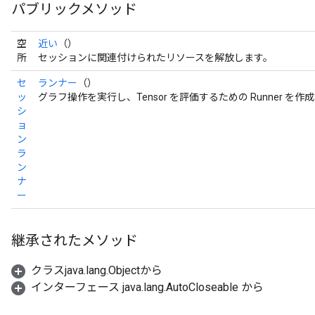
パブリックメソッド
空
近い
（）
所
セッションに関連付けられたリソースを解放します。
セ
ランナー
（）
ッ
グラフ操作を実行し、Tensor を評価するための Runner を作
シ
ョ
ン
ラ
ン
ナ
ー
継承されたメソッド
クラスjava.lang.Objectから
インターフェース java.lang.AutoCloseable から