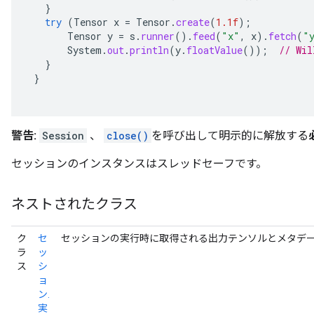
}
try
(
Tensor
x
=
Tensor
.
create
(
1.1f
);
Tensor
y
=
s
.
runner
().
feed
(
"x"
,
x
).
fetch
(
"
System
.
out
.
println
(
y
.
floatValue
());
// Wil
}
}
警告:
Session
、
close()
を呼び出して明示的に解放する
セッションのインスタンスはスレッドセーフです。
ネストされたクラス
ク
セ
セッションの実行時に取得される出力テンソルとメタデ
ラ
ッ
ス
シ
ョ
ン.
実