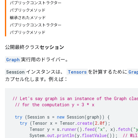
パブリックコンストラクター
パブリックメソッド
継承されたメソッド
パブリックコンストラクター
パブリックメソッド
公開最終クラス
セッション
Graph
実行用のドライバー。
Session
インスタンスは、
Tensors
を計算するために
Gra
カプセル化します。例えば：
// Let's say graph is an instance of the Graph cla
// for the computation y = 3 * x
try
(
Session
s
=
new
Session
(
graph
))
{
try
(
Tensor
x
=
Tensor
.
create
(
2.0f
);
Tensor
y
=
s
.
runner
().
feed
(
"x"
,
x
).
fetch
(
"
System
.
out
.
println
(
y
.
floatValue
());
// Wil