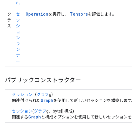
行
Operation
Tensors
ク
セ
を実行し、
を評価します。
ラ
ッ
ス
シ
ョ
ン
ラ
ン
ナ
ー
パブリックコンストラクター
セッション
（
グラフ
g）
Graph
関連付けられた
を使用して新しいセッションを構築します
セッション
(
グラフ
g、byte[] 構成)
Graph
関連する
と構成オプションを使用して新しいセッションを