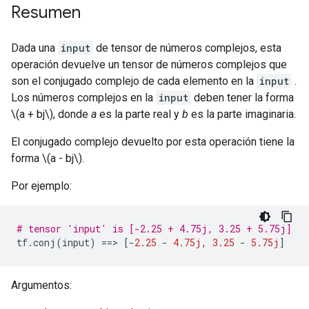
Resumen
Dada una
input
de tensor de números complejos, esta
operación devuelve un tensor de números complejos que
son el conjugado complejo de cada elemento en la
input
.
Los números complejos en la
input
deben tener la forma
\(a + bj\), donde
a
es la parte real y
b
es la parte imaginaria.
El conjugado complejo devuelto por esta operación tiene la
forma \(a - bj\).
Por ejemplo:
# tensor 'input' is [-2.25 + 4.75j, 3.25 + 5.75j]
tf
.
conj
(
input
)
==>
[-
2.25
-
4.75j
,
3.25
-
5.75j
]
Argumentos: