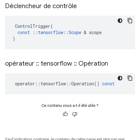
Déclencheur de contrôle
ControlTrigger
(
const
::
tensorflow
::
Scope
&
scope
)
opérateur
::
tensorflow
::
Opération
operator
::
tensorflow
::
Operation
()
const
Ce contenu vous a-t-il été utile ?
Sauf indication contraire, le contenu de cette page est régi par une