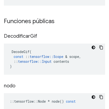
Funciones públicas
Decodificar
Gif
DecodeGif
(
const
::
tensorflow
::
Scope
&
scope
,
::
tensorflow
::
Input
contents
)
nodo
::
tensorflow
::
Node
*
node
()
const