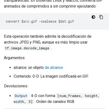
transparencias. En sistemas Linux y MacOS, convierta GIF
animados de comprimidos a sin comprimir ejecutando:
convert $src.gif -coalesce $dst.gif
Esta operación también admite la decodificación de
archivos JPEG y PNG, aunque es más limpio usar
tf.image.decode_image
.
Argumentos:
alcance: un objeto
de alcance
Contenido: 0-D. La imagen codificada en GIF.
Devoluciones:
Output
: 4-D con forma
[num_frames, height,
width, 3]
. Orden de canales RGB.