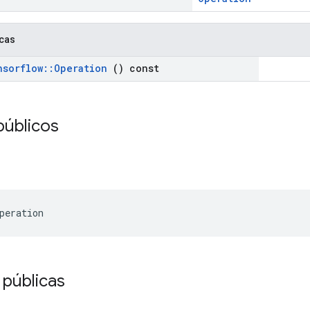
icas
nsorflow
::
Operation
() const
públicos
peration
 públicas