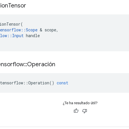
ion
Tensor
ionTensor
(
ensorflow
::
Scope
&
scope
,
low
::
Input
handle
ensorflow
::
Operación
tensorflow
::
Operation
()
const
¿Te ha resultado útil?