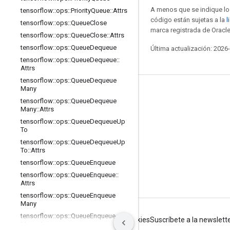
A menos que se indique lo 
tensorflow
::
ops
::
Priority
Queue
::
Attrs
código están sujetas a la
l
tensorflow
::
ops
::
Queue
Close
marca registrada de Oracle
tensorflow
::
ops
::
Queue
Close
::
Attrs
tensorflow
::
ops
::
Queue
Dequeue
Última actualización: 2026
tensorflow
::
ops
::
Queue
Dequeue
::
Attrs
tensorflow
::
ops
::
Queue
Dequeue
Many
Seguir conectado
tensorflow
::
ops
::
Queue
Dequeue
Many
::
Attrs
Blog
tensorflow
::
ops
::
Queue
Dequeue
Up
Foro
To
tensorflow
::
ops
::
Queue
Dequeue
Up
GitHub
To
::
Attrs
Twitter
tensorflow
::
ops
::
Queue
Enqueue
tensorflow
::
ops
::
Queue
Enqueue
::
YouTube
Attrs
tensorflow
::
ops
::
Queue
Enqueue
Many
tensorflow
::
ops
::
Queue
Enqueue
Condiciones
Privacidad
Manage cookies
Suscríbete a la newslett
Many
::
Attrs