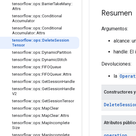
tensorflow
::
ops
::
Barrier
Take
Many
::
Attrs
Resumen
tensorflow
::
ops
::
Conditional
Accumulator
Argumentos:
tensorflow
::
ops
::
Conditional
Accumulator
::
Attrs
alcance: u
tensorflow
::
ops
::
Delete
Session
Tensor
handle: El
tensorflow
::
ops
::
Dynamic
Partition
tensorflow
::
ops
::
Dynamic
Stitch
Devoluciones:
tensorflow
::
ops
::
FIFOQueue
tensorflow
::
ops
::
FIFOQueue
::
Attrs
la
Operat
tensorflow
::
ops
::
Get
Session
Handle
tensorflow
::
ops
::
Get
Session
Handle
Constructores y
V2
tensorflow
::
ops
::
Get
Session
Tensor
Delete
Sessio
tensorflow
::
ops
::
Map
Clear
tensorflow
::
ops
::
Map
Clear
::
Attrs
Atributos públi
tensorflow
::
ops
::
Map
Incomplete
Size
operation
tensorflow
::
ops
::
Map
Incomplete