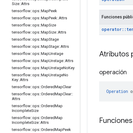
Size
::
Attrs
tensorflow
::
ops
::
Map
Peek
Funciones públ
tensorflow
::
ops
::
Map
Peek
::
Attrs
tensorflow
::
ops
::
Map
Size
operator
::
te
tensorflow
::
ops
::
Map
Size
::
Attrs
tensorflow
::
ops
::
Map
Stage
tensorflow
::
ops
::
Map
Stage
::
Attrs
Atributos 
tensorflow
::
ops
::
Map
Unstage
tensorflow
::
ops
::
Map
Unstage
::
Attrs
tensorflow
::
ops
::
Map
Unstage
No
Key
operación
tensorflow
::
ops
::
Map
Unstage
No
Key
::
Attrs
tensorflow
::
ops
::
Ordered
Map
Clear
Operation
 o
tensorflow
::
ops
::
Ordered
Map
Clear
::
Attrs
tensorflow
::
ops
::
Ordered
Map
Incomplete
Size
tensorflow
::
ops
::
Ordered
Map
Funciones
Incomplete
Size
::
Attrs
tensorflow
::
ops
::
Ordered
Map
Peek