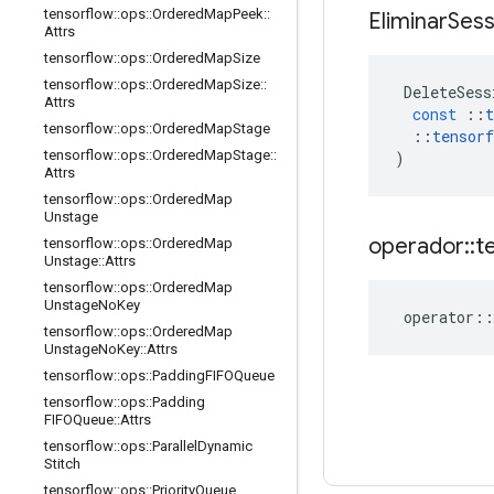
tensorflow
::
ops
::
Ordered
Map
Peek
::
Eliminar
Sess
Attrs
tensorflow
::
ops
::
Ordered
Map
Size
tensorflow
::
ops
::
Ordered
Map
Size
::
DeleteSess
Attrs
const
::
t
tensorflow
::
ops
::
Ordered
Map
Stage
::
tensorf
tensorflow
::
ops
::
Ordered
Map
Stage
::
)
Attrs
tensorflow
::
ops
::
Ordered
Map
Unstage
operador
::
t
tensorflow
::
ops
::
Ordered
Map
Unstage
::
Attrs
tensorflow
::
ops
::
Ordered
Map
Unstage
No
Key
operator
::
tensorflow
::
ops
::
Ordered
Map
Unstage
No
Key
::
Attrs
tensorflow
::
ops
::
Padding
FIFOQueue
tensorflow
::
ops
::
Padding
FIFOQueue
::
Attrs
tensorflow
::
ops
::
Parallel
Dynamic
Stitch
tensorflow
::
ops
::
Priority
Queue