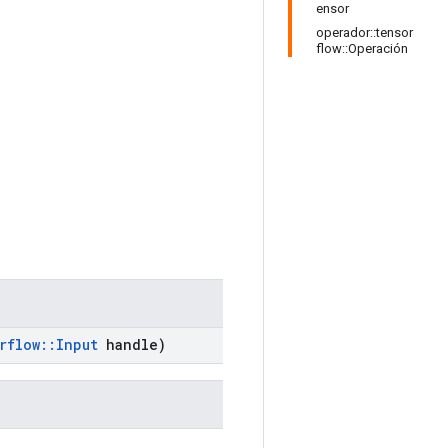
ensor
operador::tensor
flow::Operación
rflow
::
Input
handle)