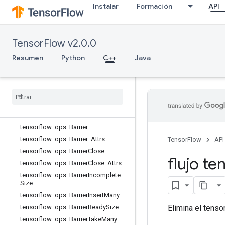
Instalar
Formación
API
core
data_flow_ops
Presentación
TensorFlow v2.0.0
tensorflow::ops::AccumulatorApply
Gradient
Resumen
Python
C++
Java
tensorflow
::
ops
::
Accumulator
Num
Accumulated
tensorflow
::
ops
::
Accumulator
Set
Global
Step
tensorflow
::
ops
::
Accumulator
Take
Gradient
tensorflow
::
ops
::
Barrier
tensorflow
::
ops
::
Barrier
::
Attrs
TensorFlow
API
tensorflow
::
ops
::
Barrier
Close
flujo te
tensorflow
::
ops
::
Barrier
Close
::
Attrs
tensorflow
::
ops
::
Barrier
Incomplete
Size
tensorflow
::
ops
::
Barrier
Insert
Many
Elimina el tenso
tensorflow
::
ops
::
Barrier
Ready
Size
tensorflow
::
ops
::
Barrier
Take
Many