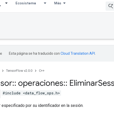
Ecosistema
Más
Esta página se ha traducido con
Cloud Translation API
.
TensorFlow v2.0.0
C++
nsor
::
operaciones
::
Eliminar
Sess
#include <data_flow_ops.h>
r especificado por su identificador en la sesión.