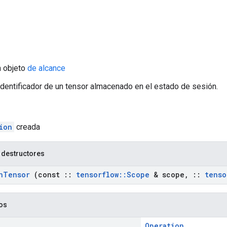
n objeto
de alcance
 identificador de un tensor almacenado en el estado de sesión.
ion
creada
 destructores
n
Tensor
(const
::
tensorflow
::
Scope
& scope
,
::
tenso
cos
Operation