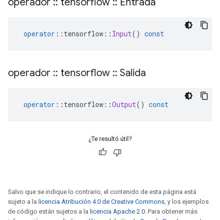
operador
::
tensorflow
::
Entrada
operator
::
tensorflow
::
Input
()
const
operador
::
tensorflow
::
Salida
operator
::
tensorflow
::
Output
()
const
¿Te resultó útil?
Salvo que se indique lo contrario, el contenido de esta página está
sujeto a la
licencia Atribución 4.0 de Creative Commons
, y los ejemplos
de código están sujetos a la
licencia Apache 2.0
. Para obtener más