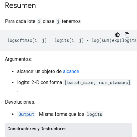
Resumen
Para cada lote
i
clase
j
tenemos
logsoftmax
[
i
,
 j
]
=
 logits
[
i
,
 j
]
-
 log
(
sum
(
exp
(
logits
Argumentos:
alcance: un objeto de
alcance
logits: 2-D con forma
[batch_size, num_classes]
.
Devoluciones:
Output
: Misma forma que los
logits
.
Constructores y Destructores