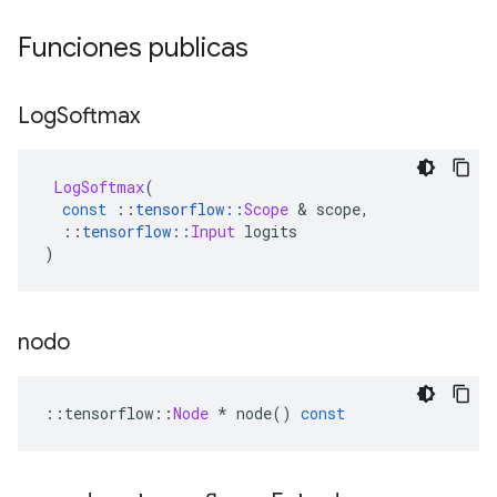
Funciones publicas
Log
Softmax
LogSoftmax
(
const
::
tensorflow
::
Scope
&
 scope
,
::
tensorflow
::
Input
 logits
)
nodo
::
tensorflow
::
Node
*
 node
()
const