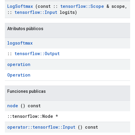
Log
Softmax
(const
::
tensorflow
::
Scope
& scope
,
::
tensorflow
::
Input
logits)
Atributos públicos
logsoftmax
::
tensorflow::Output
operation
Operation
Funciones publicas
node
() const
::tensorflow::Node *
operator
::
tensorflow
::
Input
() const