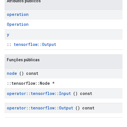
Atributos públicos
operation
Operation
y
::
tensorflow::Output
Funções públicas
node
() const
::tensorflow::Node *
operator
::
tensorflow
::
Input
() const
operator
::
tensorflow
::
Output
() const