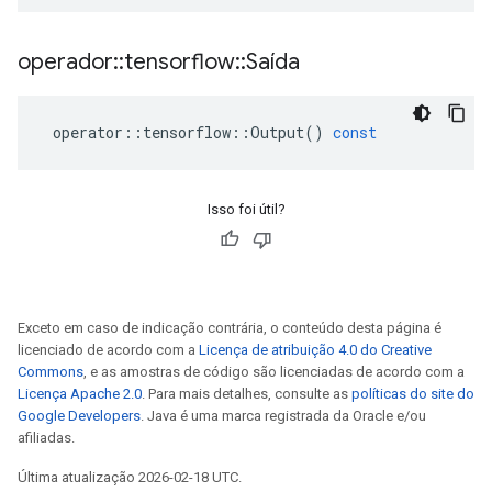
operador
::
tensorflow
::
Saída
operator
::
tensorflow
::
Output
()
const
Isso foi útil?
Exceto em caso de indicação contrária, o conteúdo desta página é
licenciado de acordo com a
Licença de atribuição 4.0 do Creative
Commons
, e as amostras de código são licenciadas de acordo com a
Licença Apache 2.0
. Para mais detalhes, consulte as
políticas do site do
Google Developers
. Java é uma marca registrada da Oracle e/ou
afiliadas.
Última atualização 2026-02-18 UTC.