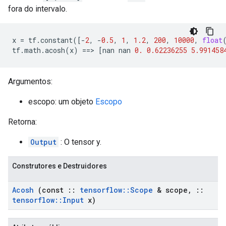
fora do intervalo.
x
=
tf
.
constant
([
-
2
,
-
0.5
,
1
,
1.2
,
200
,
10000
,
float
tf
.
math
.
acosh
(
x
)
==>
[
nan
nan
0.
0.62236255
5.991458
Argumentos:
escopo: um objeto
Escopo
Retorna:
Output
: O tensor y.
Construtores e Destruidores
Acosh
(const
::
tensorflow
::
Scope
& scope
,
::
tensorflow
::
Input
x)