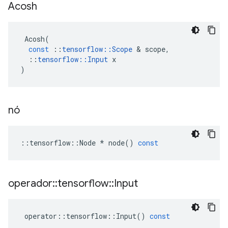
Acosh
Acosh
(
const
::
tensorflow
::
Scope
&
scope
,
::
tensorflow
::
Input
x
)
nó
::
tensorflow
::
Node
*
node
()
const
operador
::
tensorflow
::
Input
operator
::
tensorflow
::
Input
()
const