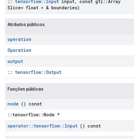
::
tensorflow
::
Input
input
,
const gtl
::
Array
Slice< float > & boundaries)
Atributos públicos
operation
Operation
output
::
tensorflow::Output
Funções públicas
node
() const
::tensorflow::Node *
operator
::
tensorflow
::
Input
() const