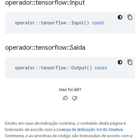
operador
::
tensorflow
::
Input
operator
::
tensorflow
::
Input
()
const
operador
::
tensorflow
::
Saída
operator
::
tensorflow
::
Output
()
const
Isso foi útil?
Exceto em caso de indicação contrária, o conteúdo desta página é
licenciado de acordo com a
Licença de atribuição 4.0 do Creative
Commons
, e as amostras de código são licenciadas de acordo com a