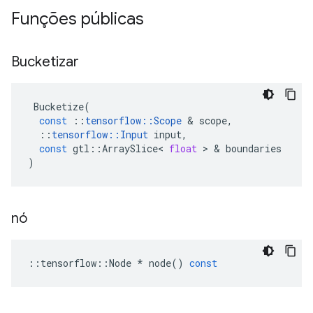
Funções públicas
Bucketizar
Bucketize
(
const
::
tensorflow
::
Scope
&
scope
,
::
tensorflow
::
Input
input
,
const
gtl
::
ArraySlice
<
float
>
&
boundaries
)
nó
::
tensorflow
::
Node
*
node
()
const