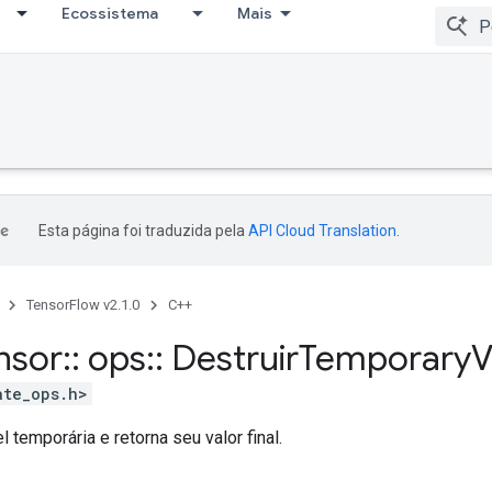
Ecossistema
Mais
Esta página foi traduzida pela
API Cloud Translation
.
TensorFlow v2.1.0
C++
nsor
::
ops
::
Destruir
Temporary
V
ate_ops.h>
l temporária e retorna seu valor final.