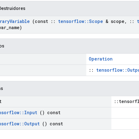
Destruidores
rary
Variable
(const
::
tensorflow
::
Scope
& scope
,
::
var
_
name)
cos
Operation
::
tensorflow::Outp
as
t
::tensorf
nsorflow
::
Input
() const
nsorflow
::
Output
() const