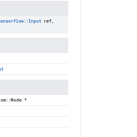
tensorflow
::
Input
ref
,
ut
low::Node *