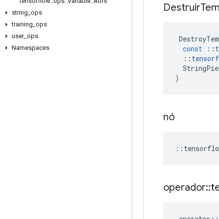
tensorflow
::
ops
::
Variable
::
Attrs
Destruir
Tem
string
_
ops
training
_
ops
user
_
ops
DestroyTem
const
::
t
Namespaces
::
tensorf
StringPie
)
nó
::
tensorflo
operador
::
t
operator
::