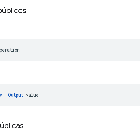
públicos
peration
ow::Output
 value
úblicas