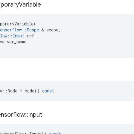
porary
Variable
poraryVariable
(
ensorflow
::
Scope
&
scope
,
low
::
Input
ref
,
ce
var_name
w
::
Node
*
node
()
const
ensorflow
::
Input
tensorflow
::
Input
()
const