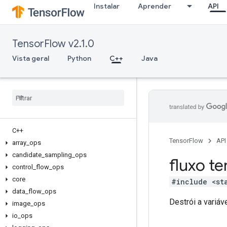
Instalar
Aprender
API
TensorFlow v2.1.0
Vista geral
Python
C++
Java
C++
TensorFlow
API
array
_
ops
candidate
_
sampling
_
ops
fluxo te
control
_
flow
_
ops
core
#include <st
data
_
flow
_
ops
Destrói a variáve
image
_
ops
io
_
ops