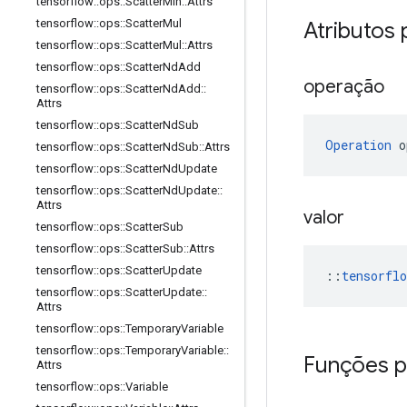
tensorflow
::
ops
::
Scatter
Min
::
Attrs
tensorflow
::
ops
::
Scatter
Mul
Atributos 
tensorflow
::
ops
::
Scatter
Mul
::
Attrs
tensorflow
::
ops
::
Scatter
Nd
Add
operação
tensorflow
::
ops
::
Scatter
Nd
Add
::
Attrs
tensorflow
::
ops
::
Scatter
Nd
Sub
Operation
 o
tensorflow
::
ops
::
Scatter
Nd
Sub
::
Attrs
tensorflow
::
ops
::
Scatter
Nd
Update
tensorflow
::
ops
::
Scatter
Nd
Update
::
Attrs
valor
tensorflow
::
ops
::
Scatter
Sub
tensorflow
::
ops
::
Scatter
Sub
::
Attrs
tensorflow
::
ops
::
Scatter
Update
::
tensorfl
tensorflow
::
ops
::
Scatter
Update
::
Attrs
tensorflow
::
ops
::
Temporary
Variable
tensorflow
::
ops
::
Temporary
Variable
::
Funções p
Attrs
tensorflow
::
ops
::
Variable