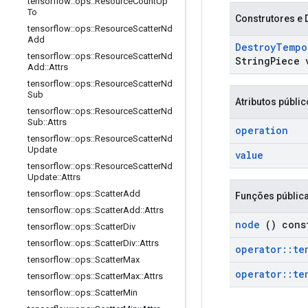
tensorflow
::
ops
::
Resource
Count
Up
To
Construtores e 
tensorflow
::
ops
::
Resource
Scatter
Nd
Add
Destroy
Tempo
tensorflow
::
ops
::
Resource
Scatter
Nd
String
Piece 
Add
::
Attrs
tensorflow
::
ops
::
Resource
Scatter
Nd
Sub
Atributos públi
tensorflow
::
ops
::
Resource
Scatter
Nd
Sub
::
Attrs
operation
tensorflow
::
ops
::
Resource
Scatter
Nd
Update
value
tensorflow
::
ops
::
Resource
Scatter
Nd
Update
::
Attrs
tensorflow
::
ops
::
Scatter
Add
Funções públic
tensorflow
::
ops
::
Scatter
Add
::
Attrs
node
() cons
tensorflow
::
ops
::
Scatter
Div
tensorflow
::
ops
::
Scatter
Div
::
Attrs
operator
::
te
tensorflow
::
ops
::
Scatter
Max
operator
::
te
tensorflow
::
ops
::
Scatter
Max
::
Attrs
tensorflow
::
ops
::
Scatter
Min