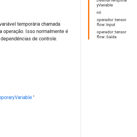
DestruirTemporar
yVariable
nó
operador::tensor
 variável temporária chamada
flow::Input
a operação. Isso normalmente é
operador::tensor
flow::Saída
 dependências de controle.
poraryVariable
'