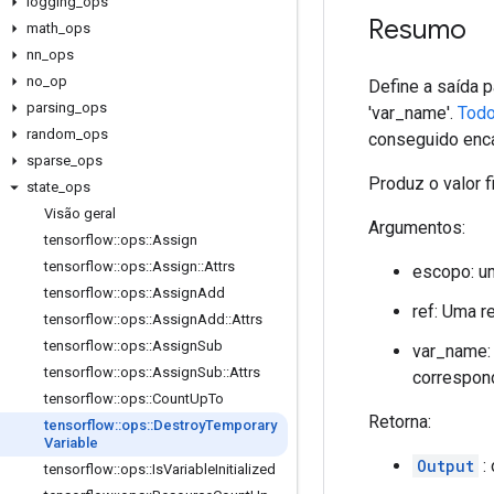
logging
_
ops
Resumo
math
_
ops
nn
_
ops
no
_
op
Define a saída p
parsing
_
ops
'var_name'.
Tod
random
_
ops
conseguido enca
sparse
_
ops
Produz o valor fi
state
_
ops
Visão geral
Argumentos:
tensorflow
::
ops
::
Assign
tensorflow
::
ops
::
Assign
::
Attrs
escopo: u
tensorflow
::
ops
::
Assign
Add
ref: Uma r
tensorflow
::
ops
::
Assign
Add
::
Attrs
tensorflow
::
ops
::
Assign
Sub
var_name:
tensorflow
::
ops
::
Assign
Sub
::
Attrs
correspon
tensorflow
::
ops
::
Count
Up
To
Retorna:
tensorflow
::
ops
::
Destroy
Temporary
Variable
Output
: 
tensorflow
::
ops
::
Is
Variable
Initialized