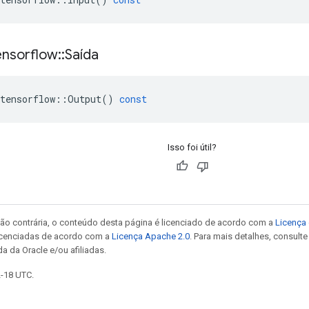
ensorflow
::
Saída
tensorflow
::
Output
()
const
Isso foi útil?
ão contrária, o conteúdo desta página é licenciado de acordo com a
Licença 
icenciadas de acordo com a
Licença Apache 2.0
. Para mais detalhes, consult
a da Oracle e/ou afiliadas.
2-18 UTC.