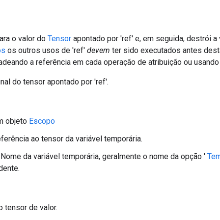
ara o valor do
Tensor
apontado por 'ref' e, em seguida, destrói a
os
os outros usos de 'ref'
devem
ter sido executados antes dest
deando a referência em cada operação de atribuição ou usando
nal do tensor apontado por 'ref'.
m objeto
Escopo
eferência ao tensor da variável temporária.
 Nome da variável temporária, geralmente o nome da opção '
Tem
dente.
o tensor de valor.