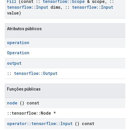
Fill
(const
::
tensorflow
::
Scope
& scope
,
::
tensorflow
::
Input
dims
,
::
tensorflow
::
Input
value)
Atributos públicos
operation
Operation
output
::
tensorflow::Output
Funções públicas
node
() const
::tensorflow::Node *
operator
::
tensorflow
::
Input
() const