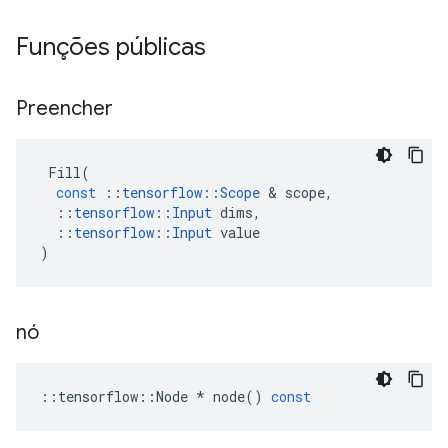
Funções públicas
Preencher
Fill
(
const
::
tensorflow
::
Scope
&
scope
,
::
tensorflow
::
Input
dims
,
::
tensorflow
::
Input
value
)
nó
::
tensorflow
::
Node
*
node
()
const