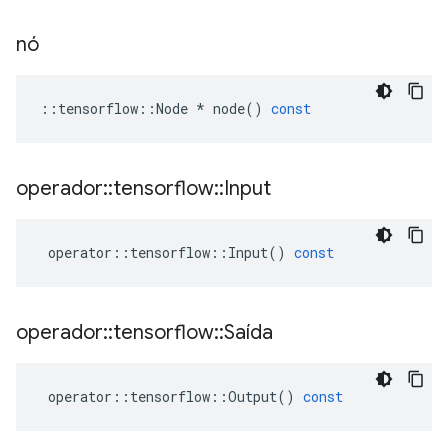
nó
::
tensorflow
::
Node
*
node
()
const
operador
::
tensorflow
::
Input
operator
::
tensorflow
::
Input
()
const
operador
::
tensorflow
::
Saída
operator
::
tensorflow
::
Output
()
const