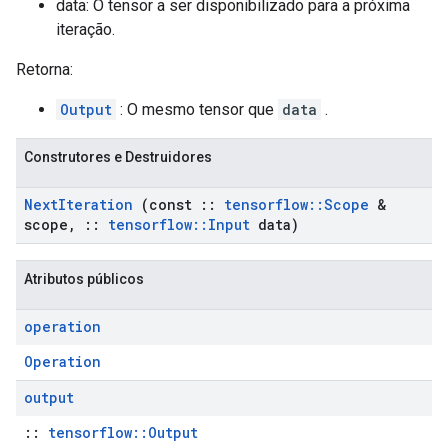
data: O tensor a ser disponibilizado para a próxima
iteração.
Retorna:
Output
: O mesmo tensor que
data
.
Construtores e Destruidores
Next
Iteration
(const
::
tensorflow
::
Scope
&
scope
,
::
tensorflow
::
Input
data)
Atributos públicos
operation
Operation
output
::
tensorflow::Output