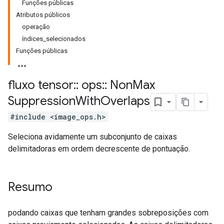
Funções públicas
Atributos públicos
operação
índices_selecionados
Funções públicas
fluxo tensor
::
ops
::
Non
Max
Suppression
With
Overlaps
#include <image_ops.h>
Seleciona avidamente um subconjunto de caixas
delimitadoras em ordem decrescente de pontuação.
Resumo
podando caixas que tenham grandes sobreposições com