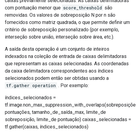
caixas previamente selecionadas. As caixas delimitadoras
com pontuação menor que
score_threshold
são
removidas. Os valores de sobreposição N por n são
fornecidos como matriz quadrada, o que permite definir um
critério de sobreposição personalizado (por exemplo,
interseção sobre união, interseção sobre área, etc.).
A saída desta operação é um conjunto de inteiros
indexados na coleção de entrada de caixas delimitadoras
que representam as caixas selecionadas. As coordenadas
da caixa delimitadora correspondentes aos índices
selecionados podem então ser obtidas usando a
tf.gather operation
. Por exemplo:
índices_selecionados =
tf.image.non_max_suppression_with_overlaps(sobreposiçõe
pontuações, tamanho_de_saída_max, limite_de
sobreposição, limite_de pontuação) caixas_selecionadas =
tf.gather(caixas, índices_selecionados)