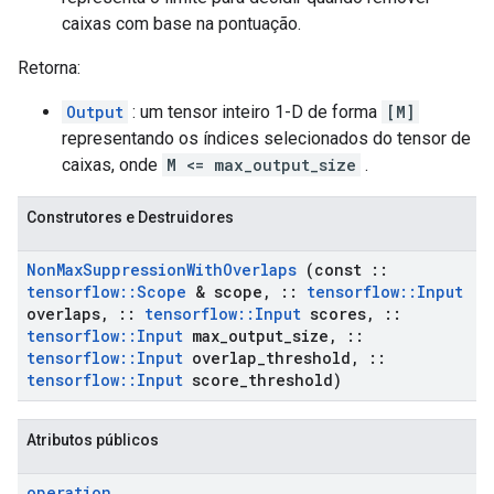
caixas com base na pontuação.
Retorna:
Output
: um tensor inteiro 1-D de forma
[M]
representando os índices selecionados do tensor de
caixas, onde
M <= max_output_size
.
Construtores e Destruidores
Non
Max
Suppression
With
Overlaps
(const
::
tensorflow
::
Scope
& scope
,
::
tensorflow
::
Input
overlaps
,
::
tensorflow
::
Input
scores
,
::
tensorflow
::
Input
max
_
output
_
size
,
::
tensorflow
::
Input
overlap
_
threshold
,
::
tensorflow
::
Input
score
_
threshold)
Atributos públicos
operation