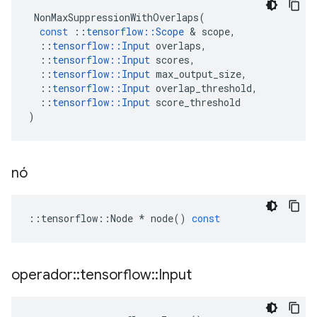
NonMaxSuppressionWithOverlaps
(
const
::
tensorflow
::
Scope
&
scope
,
::
tensorflow
::
Input
overlaps
,
::
tensorflow
::
Input
scores
,
::
tensorflow
::
Input
max_output_size
,
::
tensorflow
::
Input
overlap_threshold
,
::
tensorflow
::
Input
score_threshold
)
nó
::
tensorflow
::
Node
*
node
()
const
operador
::
tensorflow
::
Input