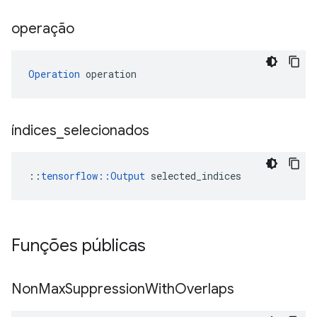
operação
Operation
 operation
índices
_
selecionados
::
tensorflow::Output
 selected_indices
Funções públicas
Non
Max
Suppression
With
Overlaps