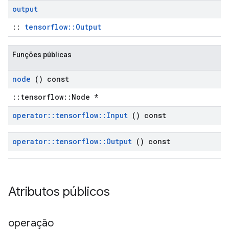
output
::
tensorflow::Output
Funções públicas
node
() const
::tensorflow::Node *
operator
::
tensorflow
::
Input
() const
operator
::
tensorflow
::
Output
() const
Atributos públicos
operação