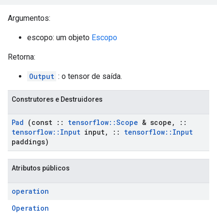
Argumentos:
escopo: um objeto
Escopo
Retorna:
Output
: o tensor de saída.
Construtores e Destruidores
Pad
(const
::
tensorflow
::
Scope
& scope
,
::
tensorflow
::
Input
input
,
::
tensorflow
::
Input
paddings)
Atributos públicos
operation
Operation