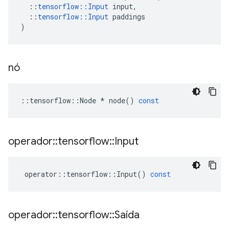
::
tensorflow
::
Input
input
,
::
tensorflow
::
Input
paddings
)
nó
::
tensorflow
::
Node
*
node
()
const
operador
::
tensorflow
::
Input
operator
::
tensorflow
::
Input
()
const
operador
::
tensorflow
::
Saída