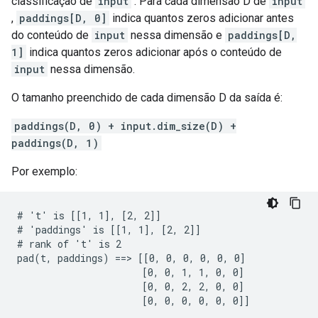
classificação de
input
. Para cada dimensão D de
input
,
paddings[D, 0]
indica quantos zeros adicionar antes
do conteúdo de
input
nessa dimensão e
paddings[D,
1]
indica quantos zeros adicionar após o conteúdo de
input
nessa dimensão.
O tamanho preenchido de cada dimensão D da saída é:
paddings(D, 0) + input.dim_size(D) +
paddings(D, 1)
Por exemplo:
# 't' is [[1, 1], [2, 2]]

# 'paddings' is [[1, 1], [2, 2]]

# rank of 't' is 2

pad(t, paddings) ==> [[0, 0, 0, 0, 0, 0]

                      [0, 0, 1, 1, 0, 0]

                      [0, 0, 2, 2, 0, 0]

                      [0, 0, 0, 0, 0, 0]]