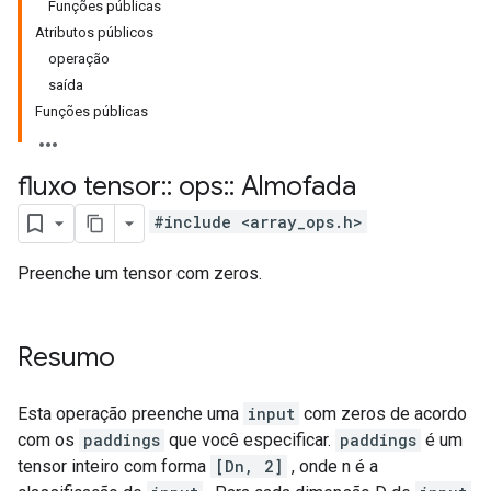
Funções públicas
Atributos públicos
operação
saída
Funções públicas
fluxo tensor
::
ops
::
Almofada
#include <array_ops.h>
Preenche um tensor com zeros.
Resumo
Esta operação preenche uma
input
com zeros de acordo
com os
paddings
que você especificar.
paddings
é um
tensor inteiro com forma
[Dn, 2]
, onde n é a