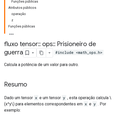
Funções públicas
Atributos públicos
operação
z
Funções públicas
fluxo tensor
::
ops
::
Prisioneiro de
guerra
#include <math_ops.h>
Calcula a potência de um valor para outro.
Resumo
Dado um tensor
x
e um tensor
y
, esta operação calcula \
(x^y\) para elementos correspondentes em
x
e
y
. Por
exemplo: