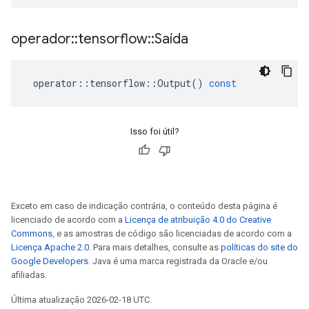
operador
::
tensorflow
::
Saída
operator
::
tensorflow
::
Output
()
const
Isso foi útil?
Exceto em caso de indicação contrária, o conteúdo desta página é
licenciado de acordo com a
Licença de atribuição 4.0 do Creative
Commons
, e as amostras de código são licenciadas de acordo com a
Licença Apache 2.0
. Para mais detalhes, consulte as
políticas do site do
Google Developers
. Java é uma marca registrada da Oracle e/ou
afiliadas.
Última atualização 2026-02-18 UTC.