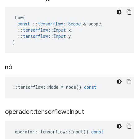
Pow
(
const
::
tensorflow
::
Scope
&
scope
,
::
tensorflow
::
Input
x
,
::
tensorflow
::
Input
y
)
nó
::
tensorflow
::
Node
*
node
()
const
operador
::
tensorflow
::
Input
operator
::
tensorflow
::
Input
()
const