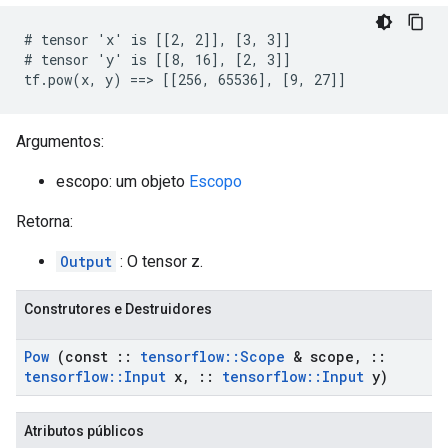
# tensor 'x' is [[2, 2]], [3, 3]]

# tensor 'y' is [[8, 16], [2, 3]]

tf.pow(x, y) ==> [[256, 65536], [9, 27]]
Argumentos:
escopo: um objeto
Escopo
Retorna:
Output
: O tensor z.
Construtores e Destruidores
Pow
(const
::
tensorflow
::
Scope
& scope
,
::
tensorflow
::
Input
x
,
::
tensorflow
::
Input
y)
Atributos públicos