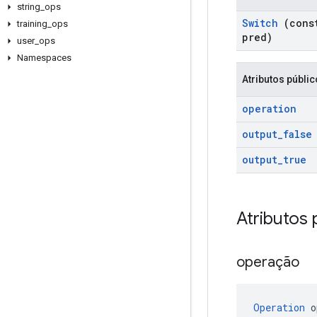
string
_
ops
Switch
(con
training
_
ops
pred)
user
_
ops
Namespaces
Atributos públi
operation
output
_
false
output
_
true
Atributos 
operação
Operation
 o