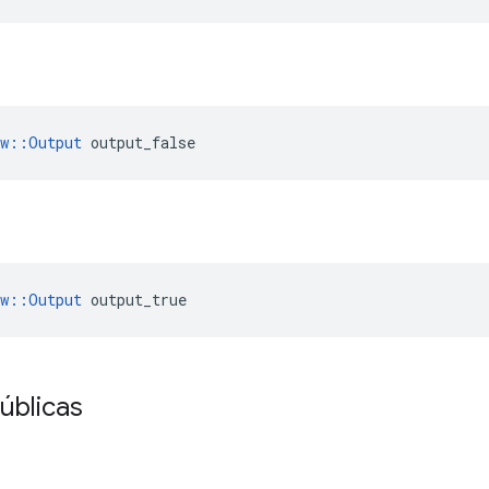
ow::Output
 output_false
ow::Output
 output_true
úblicas