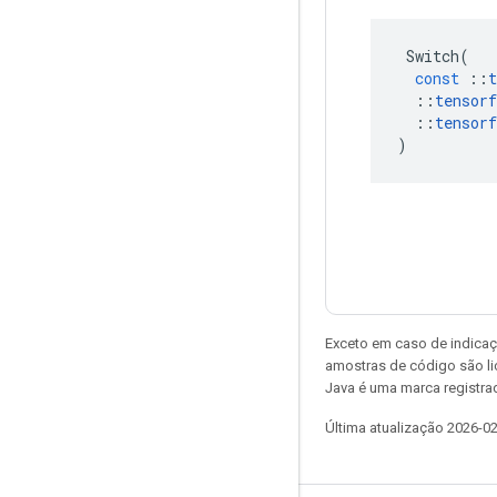
Switch
(
const
::
t
::
tensorf
::
tensorf
)
Exceto em caso de indicaç
amostras de código são l
Java é uma marca registrad
Última atualização 2026-0