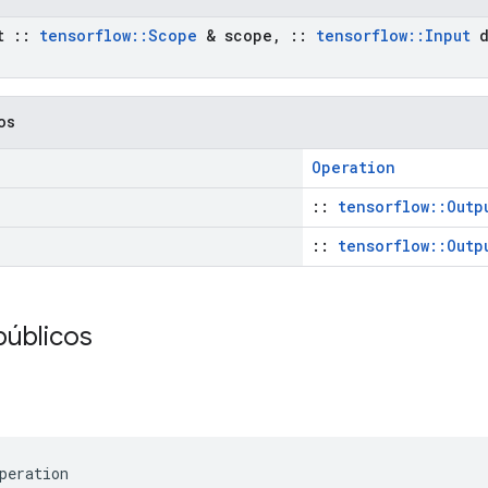
st
::
tensorflow
::
Scope
& scope
,
::
tensorflow
::
Input
d
cos
Operation
::
tensorflow::Outp
::
tensorflow::Outp
públicos
peration