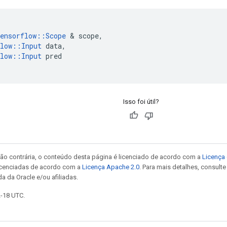
ensorflow
::
Scope
&
scope
,
low
::
Input
data
,
low
::
Input
pred
Isso foi útil?
ão contrária, o conteúdo desta página é licenciado de acordo com a
Licença 
icenciadas de acordo com a
Licença Apache 2.0
. Para mais detalhes, consult
a da Oracle e/ou afiliadas.
2-18 UTC.