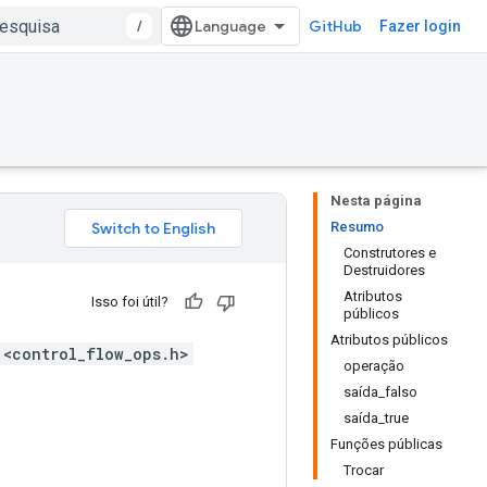
/
GitHub
Fazer login
Nesta página
Resumo
Construtores e
Destruidores
Atributos
Isso foi útil?
públicos
Atributos públicos
 <control_flow_ops.h>
operação
saída_falso
saída_true
Funções públicas
Trocar