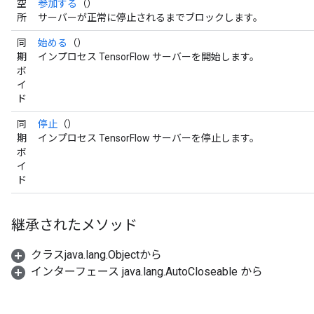
空
参加する
（）
所
サーバーが正常に停止されるまでブロックします。
同
始める
（）
期
インプロセス TensorFlow サーバーを開始します。
ボ
イ
ド
同
停止
（）
期
インプロセス TensorFlow サーバーを停止します。
ボ
イ
ド
継承されたメソッド
クラスjava.lang.Objectから
インターフェース java.lang.AutoCloseable から