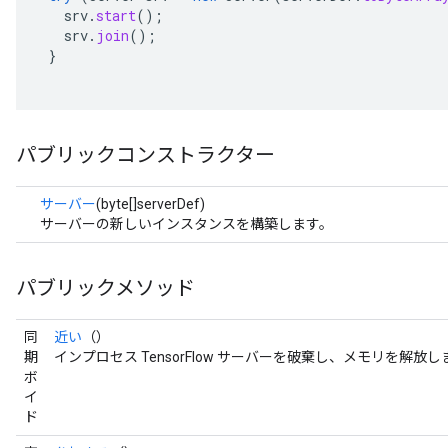
srv
.
start
();
srv
.
join
();
}
パブリックコンストラクター
サーバー
(byte[]serverDef)
サーバーの新しいインスタンスを構築します。
パブリックメソッド
同
近い
（）
期
インプロセス TensorFlow サーバーを破棄し、メモリを解放し
ボ
イ
ド