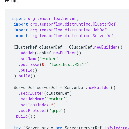
使用例:
import
org.tensorflow.Server
;
import
org.tensorflow.distruntime.ClusterDef
;
import
org.tensorflow.distruntime.JobDef
;
import
org.tensorflow.distruntime.ServerDef
;
ClusterDef
clusterDef
=
ClusterDef
.
newBuilder
()
.
addJob
(
JobDef
.
newBuilder
()
.
setName
(
"worker"
)
.
putTasks
(
0
,
"localhost:4321"
)
.
build
()
).
build
();
ServerDef
serverDef
=
ServerDef
.
newBuilder
()
.
setCluster
(
clusterDef
)
.
setJobName
(
"worker"
)
.
setTaskIndex
(
0
)
.
setProtocol
(
"grpc"
)
.
build
();
try
(
Server
srv
=
new
Server
(
serverDef
.
toByteArra