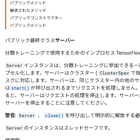
パブリックメソッド
継承されたメソッド
パブリックコンストラクター
パブリックメソッド
パブリック最終クラス
サーバー
分散トレーニングで使用するためのインプロセス TensorFlo
Server
インスタンスは、分散トレーニングに参加できる一
プセル化します。サーバーはクラスター (
ClusterSpec
で指
スクに対応します。サーバーは、同じクラスター内の他のサ
は
start()
が呼び出されるまでリクエストを処理しません
ると、サーバーはリクエストの処理を停止します。サーバ
サーバーを停止することに注意してください。
警告:
Server
、
close()
を呼び出して明示的に解放する
必
Server
のインスタンスはスレッドセーフです。