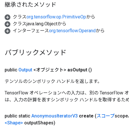
継承されたメソッド
クラス
org.tensorflow.op.PrimitiveOp
から
クラスjava.lang.Objectから
インターフェース
org.tensorflow.Operand
から
パブリックメソッド
public
Output
<オブジェクト>
as
Output
()
テンソルのシンボリック ハンドルを返します。
TensorFlow オペレーションへの入力は、別の TensorF
は、入力の計算を表すシンボリック ハンドルを取得するた
public static
Anonymous
Iterator
V3
create
(
スコープ
scope
<Shape>
output
Shapes)