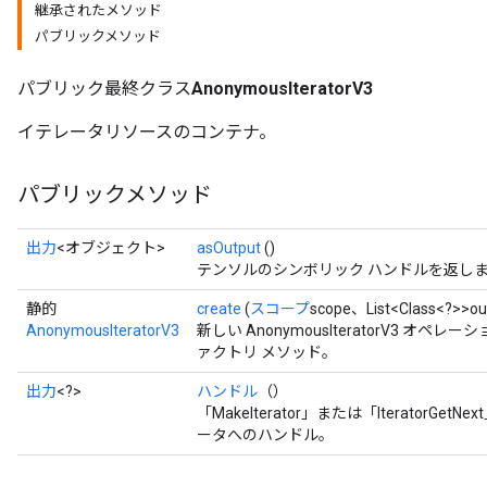
継承されたメソッド
パブリックメソッド
rs
パブリック最終クラス
AnonymousIteratorV3
イテレータリソースのコンテナ。
パブリックメソッド
出力
<オブジェクト>
asOutput
()
テンソルのシンボリック ハンドルを返し
静的
create
(
スコープ
scope、List<Class<?>>o
AnonymousIteratorV3
新しい AnonymousIteratorV3 
ァクトリ メソッド。
出力
<?>
ハンドル
（）
「MakeIterator」または「Iterator
ータへのハンドル。