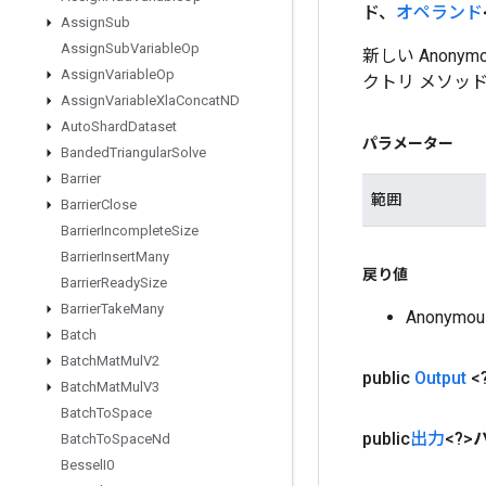
ド、
オペランド
Assign
Sub
Assign
Sub
Variable
Op
新しい Anony
Assign
Variable
Op
クトリ メソッ
Assign
Variable
Xla
Concat
ND
Auto
Shard
Dataset
パラメーター
Banded
Triangular
Solve
Barrier
範囲
Barrier
Close
Barrier
Incomplete
Size
Barrier
Insert
Many
戻り値
Barrier
Ready
Size
Barrier
Take
Many
Anonymo
Batch
Batch
Mat
Mul
V2
public
Output
<
Batch
Mat
Mul
V3
Batch
To
Space
public
出力
<?>
Batch
To
Space
Nd
Bessel
I0