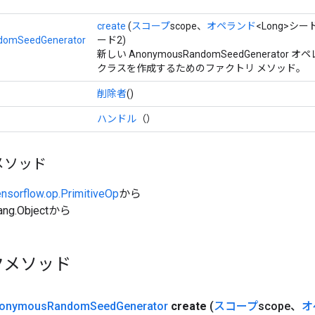
create
(
スコープ
scope、
オペランド
<Long>シー
omSeedGenerator
ード2)
新しい AnonymousRandomSeedGenerato
クラスを作成するためのファクトリ メソッド。
削除者
()
ハンドル
（）
メソッド
ensorflow.op.PrimitiveOp
から
ang.Objectから
クメソッド
onymous
Random
Seed
Generator
create
(
スコープ
scope、
オ