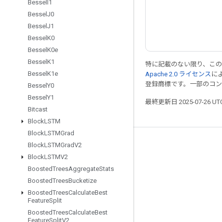
Bessel
I1
Bessel
J0
Bessel
J1
Bessel
K0
Bessel
K0e
Bessel
K1
特に記載のない限り、こ
Bessel
K1e
Apache 2.0 ライセンス
に
登録商標です。一部のコ
Bessel
Y0
Bessel
Y1
最終更新日 2025-07-26 U
Bitcast
Block
LSTM
Block
LSTMGrad
つながる
Block
LSTMGrad
V2
Block
LSTMV2
ブログ
Boosted
Trees
Aggregate
Stats
フォーラム
Boosted
Trees
Bucketize
Boosted
Trees
Calculate
Best
GitHub
Feature
Split
Twitter
Boosted
Trees
Calculate
Best
Feature
Split
V2