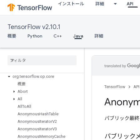
インストール
詳細
API
TensorFlow v2.10.1
概要
Python
C++
Java
詳細
TensorFlow for Java
org
.
tensorflow
org
.
tensorflow
.
examples
org
.
tensorflow
.
op
org
.
tensorflow
.
op
.
annotation
org
.
tensorflow
.
op
.
core
概要
TensorFlow
API
Abort
Anony
All
All
To
All
Anonymous
Hash
Table
パブリック最終
Anonymous
Iterator
V2
Anonymous
Iterator
V3
パブリック
Anonymous
Memory
Cache