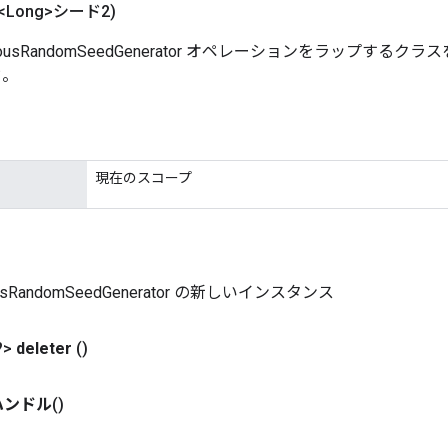
<Long>シード2)
mousRandomSeedGenerator オペレーションをラップする
ド。
現在のスコープ
usRandomSeedGenerator の新しいインスタンス
?>
deleter
()
ハンドル
()