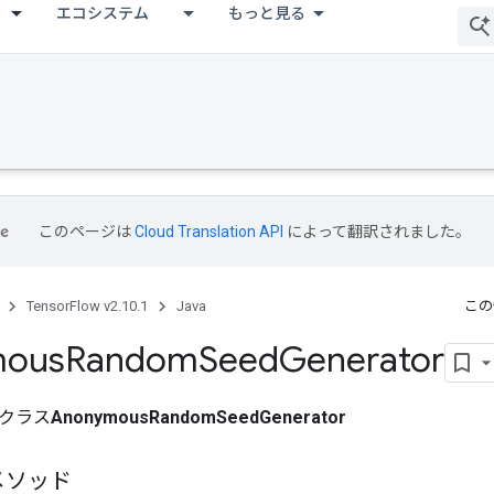
エコシステム
もっと見る
このページは
Cloud Translation API
によって翻訳されました。
TensorFlow v2.10.1
Java
この
mous
Random
Seed
Generator
クラス
AnonymousRandomSeedGenerator
メソッド