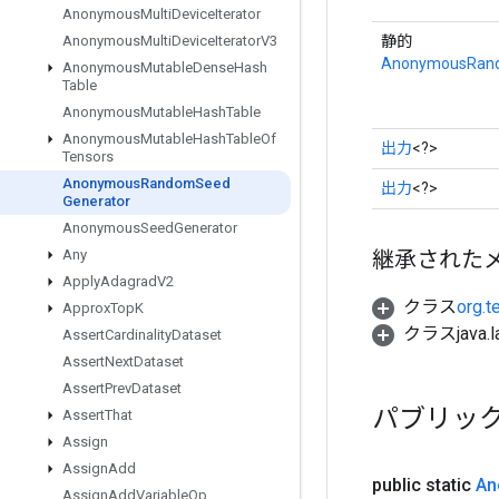
Anonymous
Multi
Device
Iterator
静的
Anonymous
Multi
Device
Iterator
V3
AnonymousRand
Anonymous
Mutable
Dense
Hash
Table
Anonymous
Mutable
Hash
Table
Anonymous
Mutable
Hash
Table
Of
出力
<?>
Tensors
Anonymous
Random
Seed
出力
<?>
Generator
Anonymous
Seed
Generator
継承された
Any
Apply
Adagrad
V2
クラス
org.t
Approx
Top
K
クラスjava.l
Assert
Cardinality
Dataset
Assert
Next
Dataset
Assert
Prev
Dataset
パブリッ
Assert
That
Assign
Assign
Add
public static
An
Assign
Add
Variable
Op