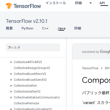
インストール
詳細
API
CSRSparseMatrixToSparseTensor
CSVDataset
CSVDatasetV2
TensorFlow v2.10.1
CTCLossV2
CacheDatasetV2
概要
Python
C++
Java
詳細
CheckNumericsV2
Choose
Fastest
Dataset
Clip
By
Value
Collate
TPUEmbedding
Memory
Collective
All
To
All
V2
Collective
All
To
All
V3
Collective
Assign
Group
V2
TensorFlow
API
Collective
Bcast
Recv
V2
Compos
Collective
Bcast
Send
V2
Collective
Gather
Collective
Gather
V2
パブリック最終
Collective
Initialize
Communicator
`variant` スカ
Collective
Permute
Collective
Reduce
Scatter
V2