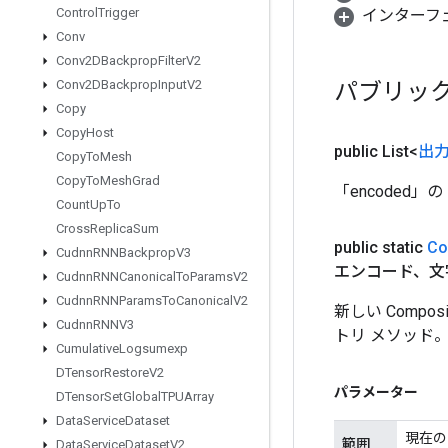
Control
Trigger
インターフェース 
Conv
Conv2DBackprop
Filter
V2
パブリッ
Conv2DBackprop
Input
V2
Copy
Copy
Host
public List<
出
Copy
To
Mesh
Copy
To
Mesh
Grad
「encoded」の
Count
Up
To
Cross
Replica
Sum
public static
Co
Cudnn
RNNBackprop
V3
エンコード、文字列メ
Cudnn
RNNCanonical
To
Params
V2
Cudnn
RNNParams
To
Canonical
V2
新しい Compo
Cudnn
RNNV3
トリ メソッド
Cumulative
Logsumexp
DTensor
Restore
V2
パラメーター
DTensor
Set
Global
TPUArray
Data
Service
Dataset
現在の
範囲
Data
Service
Dataset
V2