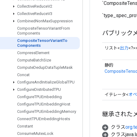
`Composite
Collective
Reduce
V2
Collective
Reduce
V3
`type_spec
Combined
Non
Max
Suppression
Composite
Tensor
Variant
From
パブリック
Components
Composite
Tensor
Variant
To
Components
リスト<
出力
<?>
Compress
Element
Compute
Batch
Size
静的
Compute
Dedup
Data
Tuple
Mask
CompositeTenso
Concat
Configure
And
Initialize
Global
TPU
Configure
Distributed
TPU
イテレータ<
オペ
Configure
TPUEmbedding
Configure
TPUEmbedding
Host
Configure
TPUEmbedding
Memory
継承された
Connect
TPUEmbedding
Hosts
Constant
クラス
org.t
Consume
Mutex
Lock
クラスjava.l