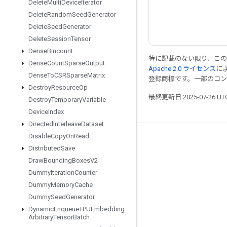
Delete
Multi
Device
Iterator
Delete
Random
Seed
Generator
Delete
Seed
Generator
Delete
Session
Tensor
Dense
Bincount
特に記載のない限り、こ
Dense
Count
Sparse
Output
Apache 2.0 ライセンス
に
Dense
To
CSRSparse
Matrix
登録商標です。一部のコ
Destroy
Resource
Op
最終更新日 2025-07-26 U
Destroy
Temporary
Variable
Device
Index
Directed
Interleave
Dataset
Disable
Copy
On
Read
つながる
Distributed
Save
ブログ
Draw
Bounding
Boxes
V2
Dummy
Iteration
Counter
フォーラム
Dummy
Memory
Cache
GitHub
Dummy
Seed
Generator
Twitter
Dynamic
Enqueue
TPUEmbedding
Arbitrary
Tensor
Batch
YouTube