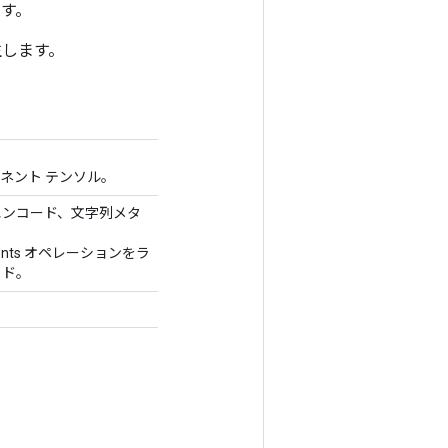
ます。
が発生します。
ンポーネント テンソル。
 エンコード、文字列メタ
ponents オペレーションをラ
ッド。