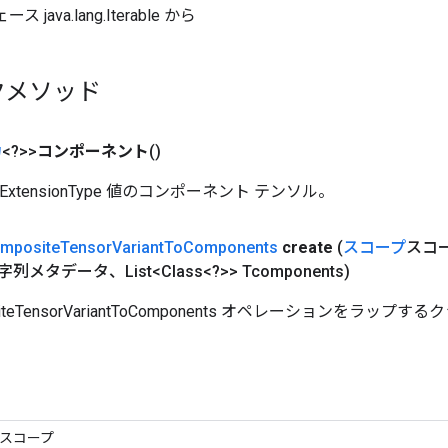
java.lang.Iterable から
クメソッド
力
<?>>
コンポーネント
()
 ExtensionType 値のコンポーネント テンソル。
mposite
Tensor
Variant
To
Components
create
(
スコープ
スコ
タデータ、List<Class<?>> Tcomponents)
siteTensorVariantToComponents オペレーションをラッ
。
スコープ