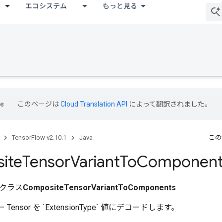
エコシステム
もっと見る
このページは
Cloud Translation API
によって翻訳されました。
TensorFlow v2.10.1
Java
この
ite
Tensor
Variant
To
Component
クラス
CompositeTensorVariantToComponents
ラー Tensor を `ExtensionType` 値にデコードします。