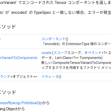
TensorVariant` でエンコードされた Tensor コンポーネントを返し
_proto` が `encoded` の TypeSpec と一致しない場合、エラー
メソッド
>
コンポーネント
()
「encoded」の ExtensionType 値のコ
create
(
スコープ
スコープ、
オペランド
<?>
rVariantToComponents
データ、List<Class<?>> Tcomponents)
新しい CompositeTensorVariantToCom
ップするクラスを作成するファクトリ メソ
ランド
<オブジェクト>>
イテレータ
()
メソッド
ensorflow.op.PrimitiveOp
から
ang.Objectから