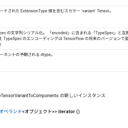
ドされた ExtensionType 値を含むスカラー `variant` Tensor。
eSpec の文字列シリアル化。 「encoded」に含まれる「TypeSpec
注: TypeSpec のエンコーディングは TensorFlow の将来のバージ
)
ーネントの予期される dtype。
teTensorVariantToComponents の新しいインスタンス
オペランド
<オブジェクト>>
iterator
()