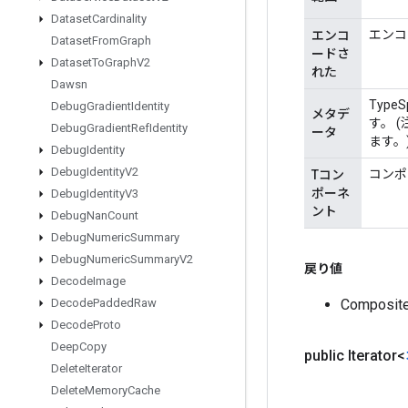
Dataset
Cardinality
エンコー
エンコ
Dataset
From
Graph
ードさ
Dataset
To
Graph
V2
れた
Dawsn
Typ
Debug
Gradient
Identity
メタデ
す。 (
Debug
Gradient
Ref
Identity
ータ
ます。
Debug
Identity
Debug
Identity
V2
コンポ
Tコン
ポーネ
Debug
Identity
V3
ント
Debug
Nan
Count
Debug
Numeric
Summary
Debug
Numeric
Summary
V2
戻り値
Decode
Image
Composi
Decode
Padded
Raw
Decode
Proto
Deep
Copy
public Iterator<
Delete
Iterator
Delete
Memory
Cache