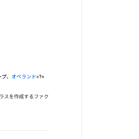
ープ、
オペランド
<?>
プするクラスを作成するファク