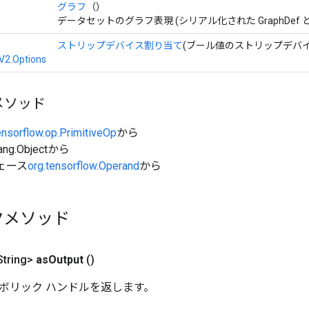
グラフ
（）
データセットのグラフ表現 (シリアル化された GraphDef 
ストリップデバイス割り当て
(ブール値のストリップデバ
V2.Options
メソッド
ensorflow.op.PrimitiveOp
から
ang.Objectから
ェース
org.tensorflow.Operand
から
クメソッド
tring>
as
Output
()
ボリック ハンドルを返します。