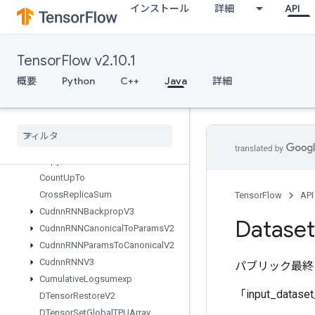
インストール
詳細
API
Constant
ConsumeMutexLock
ControlTrigger
TensorFlow v2.10.1
Conv
Conv2DBackpropFilterV2
概要
Python
C++
Java
詳細
Conv2DBackpropInputV2
Copy
Copy
Host
Copy
To
Mesh
Copy
To
Mesh
Grad
Count
Up
To
Cross
Replica
Sum
TensorFlow
API
Cudnn
RNNBackprop
V3
Dataset
Cudnn
RNNCanonical
To
Params
V2
Cudnn
RNNParams
To
Canonical
V2
Cudnn
RNNV3
パブリック最終
Cumulative
Logsumexp
「input_dat
DTensor
Restore
V2
DTensor
Set
Global
TPUArray