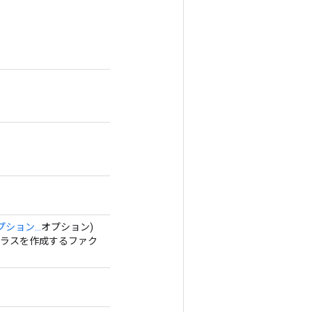
ション...
オプション)
するクラスを作成するファク