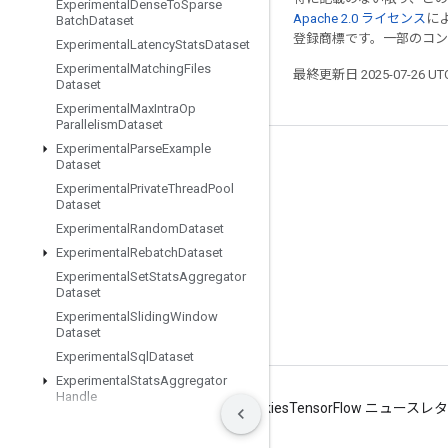
Experimental
Dense
To
Sparse
Apache 2.0 ライセンス
に
Batch
Dataset
登録商標です。一部のコ
Experimental
Latency
Stats
Dataset
Experimental
Matching
Files
最終更新日 2025-07-26 U
Dataset
Experimental
Max
Intra
Op
Parallelism
Dataset
Experimental
Parse
Example
つながる
Dataset
Experimental
Private
Thread
Pool
ブログ
Dataset
フォーラム
Experimental
Random
Dataset
Experimental
Rebatch
Dataset
GitHub
Experimental
Set
Stats
Aggregator
Twitter
Dataset
Experimental
Sliding
Window
YouTube
Dataset
Experimental
Sql
Dataset
Experimental
Stats
Aggregator
Handle
利用規約
プライバシー
Manage cookies
TensorFlow ニュース
Experimental
Stats
Aggregator
Summary