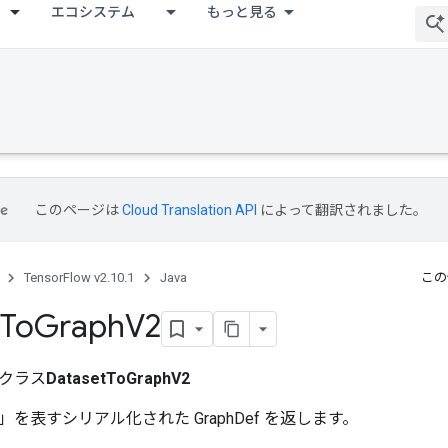
エコシステム
もっと見る
このページは
Cloud Translation API
によって翻訳されました。
TensorFlow v2.10.1
Java
この
To
Graph
V2
クラス
DatasetToGraphV2
aset」を表すシリアル化された GraphDef を返します。