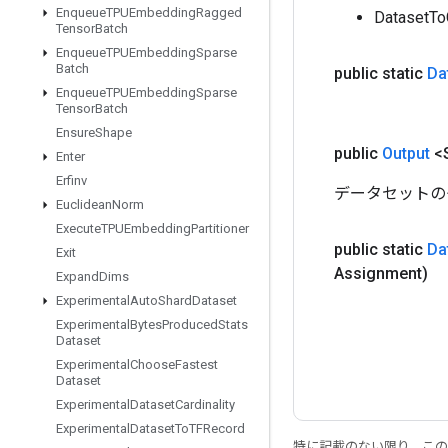
Enqueue
TPUEmbedding
Ragged
Datase
Tensor
Batch
Enqueue
TPUEmbedding
Sparse
Batch
public static
Da
Enqueue
TPUEmbedding
Sparse
Tensor
Batch
Ensure
Shape
public
Output
<S
Enter
Erfinv
データセットのグ
Euclidean
Norm
Execute
TPUEmbedding
Partitioner
public static
Da
Exit
Assignment)
Expand
Dims
Experimental
Auto
Shard
Dataset
Experimental
Bytes
Produced
Stats
Dataset
Experimental
Choose
Fastest
Dataset
Experimental
Dataset
Cardinality
Experimental
Dataset
To
TFRecord
特に記載のない限り、こ