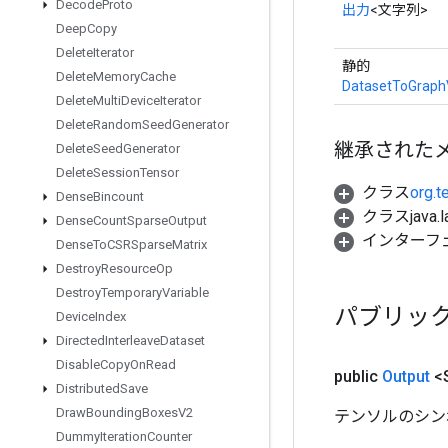
Decode
Proto
出力
<文字列>
Deep
Copy
Delete
Iterator
静的
Delete
Memory
Cache
DatasetToGraph
Delete
Multi
Device
Iterator
Delete
Random
Seed
Generator
継承された
Delete
Seed
Generator
Delete
Session
Tensor
クラス
org.t
Dense
Bincount
クラスjava.l
Dense
Count
Sparse
Output
インターフ
Dense
To
CSRSparse
Matrix
Destroy
Resource
Op
Destroy
Temporary
Variable
パブリッ
Device
Index
Directed
Interleave
Dataset
Disable
Copy
On
Read
public
Output
<S
Distributed
Save
Draw
Bounding
Boxes
V2
テンソルのシン
Dummy
Iteration
Counter