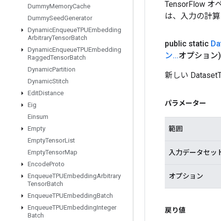
TensorFlo
Dummy
Memory
Cache
は、入力の計算
Dummy
Seed
Generator
Dynamic
Enqueue
TPUEmbedding
Arbitrary
Tensor
Batch
public static
Da
Dynamic
Enqueue
TPUEmbedding
ン
.
.
.
オプション)
Ragged
Tensor
Batch
Dynamic
Partition
新しい Data
Dynamic
Stitch
Edit
Distance
パラメーター
Eig
Einsum
範囲
Empty
Empty
Tensor
List
入力データセッ
Empty
Tensor
Map
Encode
Proto
オプション
Enqueue
TPUEmbedding
Arbitrary
Tensor
Batch
Enqueue
TPUEmbedding
Batch
Enqueue
TPUEmbedding
Integer
戻り値
Batch