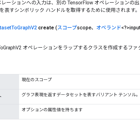
w オペレーションへの入力は、別の TensorFlow オペレーショ
を表すシンボリック ハンドルを取得するために使用されます。
taset
To
Graph
V2
create
(
スコープ
scope、
オペランド
<?>inpu
setToGraphV2 オペレーションをラップするクラスを作成するフ
現在のスコープ
グラフ表現を返すデータセットを表すバリアント テンソル
ト
オプションの属性値を持ちます