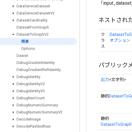
「input_da
Data
Service
Dataset
Data
Service
Dataset
V2
ネストされ
Dataset
Cardinality
Dataset
From
Graph
ク
DatasetToG
Dataset
To
Graph
V2
ラ
オプション
概要
ス
Options
Dawsn
Debug
Gradient
Identity
パブリック
Debug
Gradient
Ref
Identity
Debug
Identity
出力
<文字列>
Debug
Identity
V2
Debug
Identity
V3
静的
DatasetToG
Debug
Nan
Count
Debug
Numeric
Summary
Debug
Numeric
Summary
V2
静的
Decode
Image
DatasetToGraph
Decode
Padded
Raw