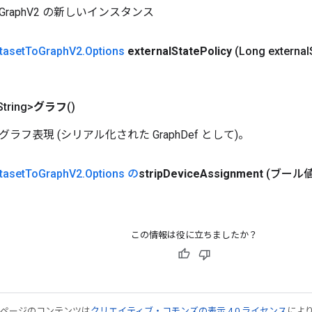
tToGraphV2 の新しいインスタンス
taset
To
Graph
V2
.
Options
external
State
Policy
(Long external
tring>
グラフ
()
ラフ表現 (シリアル化された GraphDef として)。
taset
To
Graph
V2
.
Options の
strip
Device
Assignment
(ブール値の
この情報は役に立ちましたか？
のページのコンテンツは
クリエイティブ・コモンズの表示 4.0 ライセンス
によ