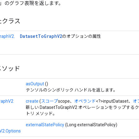
taset」のグラフ表現を返します。
たクラス
Dataset
To
Graph
V2
raphV2.
のオプションの属性
メソッド
asOutput
()
テンソルのシンボリック ハンドルを返します。
raphV2
create
(
スコープ
scope、
オペランド
<?>inputDataset、
オプ
新しい DatasetToGraphV2 オペレーションをラップ
トリ メソッド。
externalStatePolicy
(Long externalStatePolicy)
V2.Options