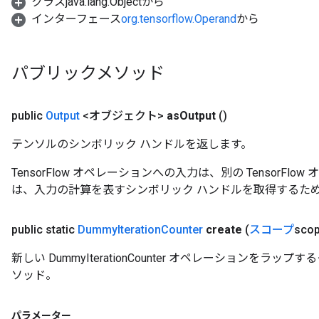
クラスjava.lang.Objectから
atch
インターフェース
org.tensorflow.Operand
から
パブリックメソッド
public
Output
<オブジェクト>
as
Output
()
テンソルのシンボリック ハンドルを返します。
TensorFlow オペレーションへの入力は、別の TensorF
は、入力の計算を表すシンボリック ハンドルを取得するた
public static
Dummy
Iteration
Counter
create
(
スコープ
scop
新しい DummyIterationCounter オペレーションを
ソッド。
パラメーター