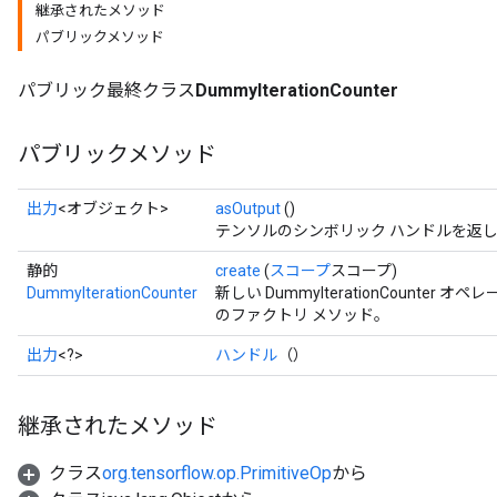
継承されたメソッド
パブリックメソッド
ryTensorBatch
パブリック最終クラス
DummyIterationCounter
dTensorBatch
パブリックメソッド
出力
<オブジェクト>
asOutput
()
テンソルのシンボリック ハンドルを返
静的
create
(
スコープ
スコープ)
DummyIterationCounter
新しい DummyIterationCount
のファクトリ メソッド。
出力
<?>
ハンドル
（）
rBatch
継承されたメソッド
Batch
クラス
org.tensorflow.op.PrimitiveOp
から