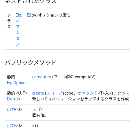
ネストされたクラス
Eig
ク
Eig.
のオプションの属性
ラ
オ
ス
プ
シ
ョ
ン
パブリックメソッド
静的
computeV
(ブール値の computeV)
Eig.Options
静的 <U, T>
create
(
スコープ
scope、
オペランド
<T>入力、クラス
Eig
<U>
新しい Eig オペレーションをラップするクラスを作
出力
<U>
え
（）
固有値。
出力
<U>
v
()