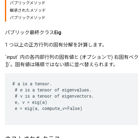
パブリックメソッド
継承されたメソッド
パブリックメソッド
パブリック最終クラス
Eig
1 つ以上の正方行列の固有分解を計算します。
rBatch
`input` 内の各内部行列の固有値と (オプションで) 右固有ベクトルを、 `input[...,
:])`。固有値は降順ではない順に並べ替えられます。
Batch
#
a
is
a
tensor
.
atch
#
e
is
a
tensor
of
eigenvalues
.
#
v
is
a
tensor
of
eigenvectors
.
e
,
v
=
eig
(
a
)
e
=
eig
(
a
,
compute_v
=
False
)