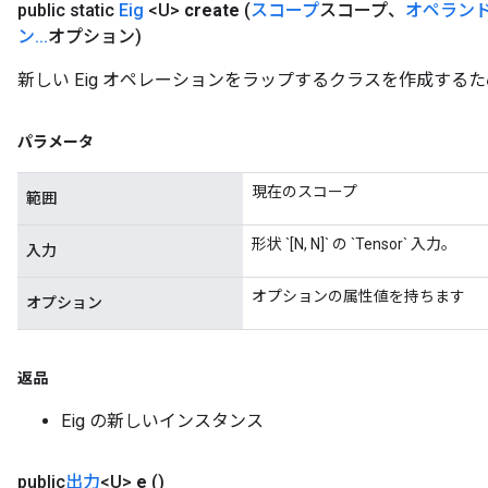
public static
Eig
<U>
create
(
スコープ
スコープ、
オペラン
ン
.
.
.
オプション)
新しい Eig オペレーションをラップするクラスを作成する
パラメータ
現在のスコープ
範囲
形状 `[N, N]` の `Tensor` 入力。
入力
オプションの属性値を持ちます
オプション
返品
Eig の新しいインスタンス
public
出力
<U>
e
()