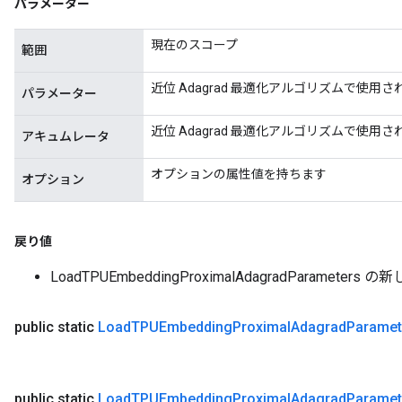
パラメーター
現在のスコープ
範囲
近位 Adagrad 最適化アルゴリズムで使用
パラメーター
近位 Adagrad 最適化アルゴリズムで使
アキュムレータ
オプションの属性値を持ちます
オプション
戻り値
LoadTPUEmbeddingProximalAdagradParamete
public static
Load
TPUEmbedding
Proximal
Adagrad
Paramet
public static
Load
TPUEmbedding
Proximal
Adagrad
Paramet