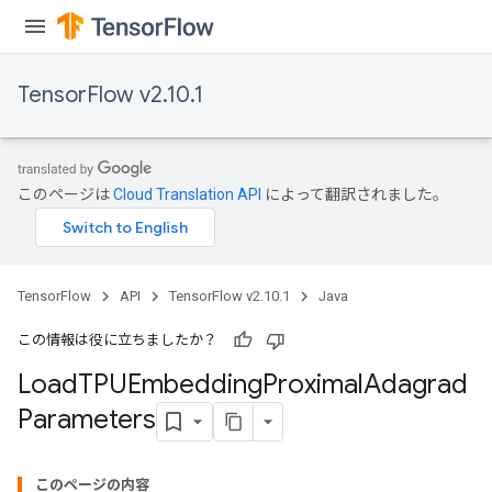
TensorFlow v2.10.1
このページは
Cloud Translation API
によって翻訳されました。
rs
mParameters
TensorFlow
API
TensorFlow v2.10.1
Java
rs
Parameters
この情報は役に立ちましたか？
Load
TPUEmbedding
Proximal
Adagrad
rParameters
Parameters
Parameters
ters
arameters
このページの内容