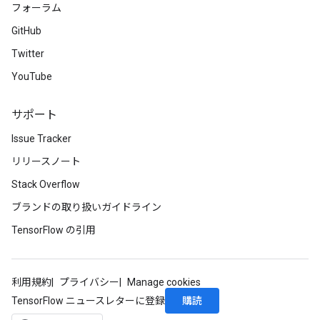
フォーラム
Requantize
ize
GitHub
AndReluAndRequantize
Twitter
u
YouTube
uAndRequantize
サポート
AndRelu
Issue Tracker
AndReluAndRequantize
リリースノート
ize
Stack Overflow
ブランドの取り扱いガイドライン
Requantize
TensorFlow の引用
ize
利用規約
プライバシー
Manage cookies
購読
TensorFlow ニュースレターに登録