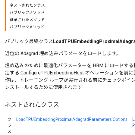
ネストされたクラス
パブリックメソッド
meters
継承されたメソッド
rs
パブリックメソッド
tDescentParameters
パブリック最終クラス
LoadTPUEmbeddingProximalAdagr
近位の Adagrad 埋め込みパラメータをロードします。
埋め込みのために最適化パラメーターを HBM にロードす
定する ConfigureTPUEmbeddingHost オペレーシ
作は、トレーニング ループが実行される前にチェックポイ
ンストールするために使用されます。
ネストされたクラス
L
ク
LoadTPUEmbeddingProximalAdagradParameters.Options
P
ラ
ス