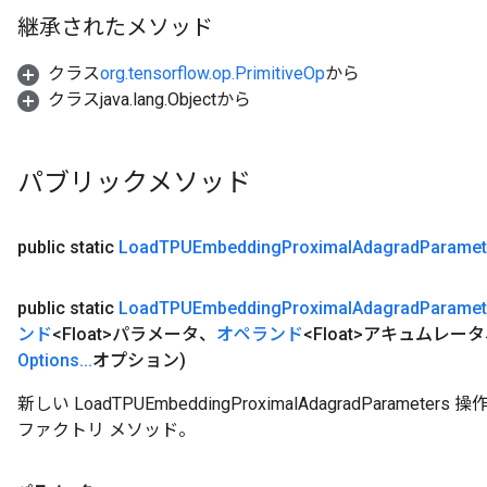
継承されたメソッド
クラス
org.tensorflow.op.PrimitiveOp
から
クラスjava.lang.Objectから
パブリックメソッド
public static
Load
TPUEmbedding
Proximal
Adagrad
Paramet
public static
Load
TPUEmbedding
Proximal
Adagrad
Paramet
ンド
<Float>パラメータ、
オペランド
<Float>アキュムレータ、
Options
.
.
.
オプション)
新しい LoadTPUEmbeddingProximalAdagradPara
ファクトリ メソッド。