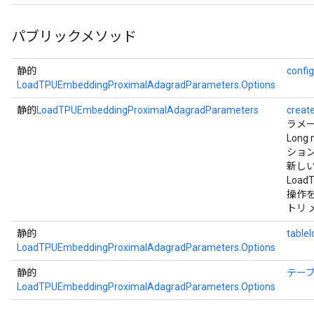
パブリックメソッド
静的
config
LoadTPUEmbeddingProximalAdagradParameters.Options
静的
LoadTPUEmbeddingProximalAdagradParameters
creat
ラメ
Long
ション
新し
LoadT
操作
トリ 
静的
tableI
LoadTPUEmbeddingProximalAdagradParameters.Options
静的
テー
LoadTPUEmbeddingProximalAdagradParameters.Options