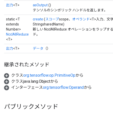
出力
<T>
asOutput
()
テンソルのシンボリック ハンドルを返します。
static <T
create
(
スコープ
scope、
オペランド
<T>入力、文字
extends
StringsharedName)
Number>
新しい NcclAllReduce オペレーションをラ
NcclAllReduce
ド。
<T>
出力
<T>
データ
（）
継承されたメソッド
クラス
org.tensorflow.op.PrimitiveOp
から
クラスjava.lang.Objectから
インターフェース
org.tensorflow.Operand
から
パブリックメソッド