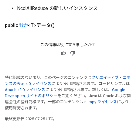
NcclAllReduce の新しいインスタンス
AndRelu
public
出力
<T>
データ
()
AndReluAndRequantize
ize
この情報は役に立ちましたか？
Requantize
ize
特に記載のない限り、このページのコンテンツは
クリエイティブ・コモ
ンズの表示 4.0 ライセンス
により使用許諾されます。コードサンプルは
Apache 2.0 ライセンス
により使用許諾されます。詳しくは、
Google
Developers サイトのポリシー
をご覧ください。Java は Oracle および関
連会社の登録商標です。一部のコンテンツは
numpy ライセンス
により
使用許諾されます。
最終更新日 2025-07-25 UTC。