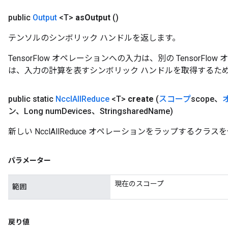
public
Output
<T>
as
Output
()
テンソルのシンボリック ハンドルを返します。
TensorFlow オペレーションへの入力は、別の TensorF
は、入力の計算を表すシンボリック ハンドルを取得するた
public static
Nccl
All
Reduce
<T>
create
(
スコープ
scope、
ン、Long num
Devices、Stringshared
Name)
ize
新しい NcclAllReduce オペレーションをラップするク
パラメーター
Requantize
現在のスコープ
範囲
ize
AndReluAndRequantize
u
戻り値
uAndRequantize