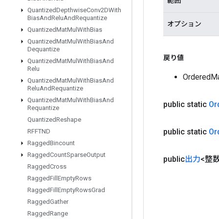
範囲
Quantized
Depthwise
Conv2DWith
Bias
And
Relu
And
Requantize
オプション
Quantized
Mat
Mul
With
Bias
Quantized
Mat
Mul
With
Bias
And
Dequantize
戻り値
Quantized
Mat
Mul
With
Bias
And
Relu
Ordered
Quantized
Mat
Mul
With
Bias
And
Relu
And
Requantize
Quantized
Mat
Mul
With
Bias
And
public static
Or
Requantize
Quantized
Reshape
public static
Or
RFFTND
Ragged
Bincount
Ragged
Count
Sparse
Output
public
出力
<整数
Ragged
Cross
Ragged
Fill
Empty
Rows
Ragged
Fill
Empty
Rows
Grad
Ragged
Gather
Ragged
Range