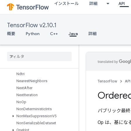
インストール
詳細
API
MlirPassthroughOp
MulNoNan
MutableDenseHashTable
TensorFlow v2.10.1
MutableHashTable
MutableHashTableOfTensors
概要
Python
C++
Java
詳細
Mutex
Mutex
Lock
Nccl
All
Reduce
Nccl
Broadcast
Nccl
Reduce
Ndtri
Nearest
Neighbors
TensorFlow
API
Next
After
Ordere
Next
Iteration
No
Op
Non
Deterministic
Ints
パブリック最終
Non
Max
Suppression
V5
Op は、基に
Non
Serializable
Dataset
One
Hot