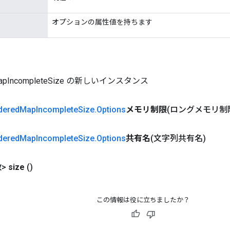
オプションの属性値を持ちます
MapIncompleteSize の新しいインスタンス
dered
Map
Incomplete
Size
.
Options
メモリ制限
(ロングメモリ制
dered
Map
Incomplete
Size
.
Options
共有名
(文字列共有名)
>
size
()
この情報は役に立ちましたか？