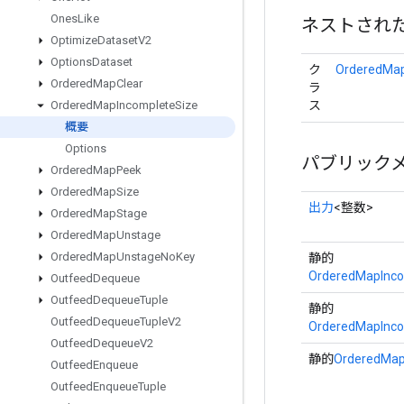
Ones
Like
ネストされ
Optimize
Dataset
V2
Options
Dataset
ク
OrderedMap
Ordered
Map
Clear
ラ
ス
Ordered
Map
Incomplete
Size
概要
Options
パブリック
Ordered
Map
Peek
Ordered
Map
Size
出力
<整数>
Ordered
Map
Stage
Ordered
Map
Unstage
Ordered
Map
Unstage
No
Key
静的
OrderedMapInco
Outfeed
Dequeue
Outfeed
Dequeue
Tuple
静的
Outfeed
Dequeue
Tuple
V2
OrderedMapInco
Outfeed
Dequeue
V2
静的
OrderedMap
Outfeed
Enqueue
Outfeed
Enqueue
Tuple