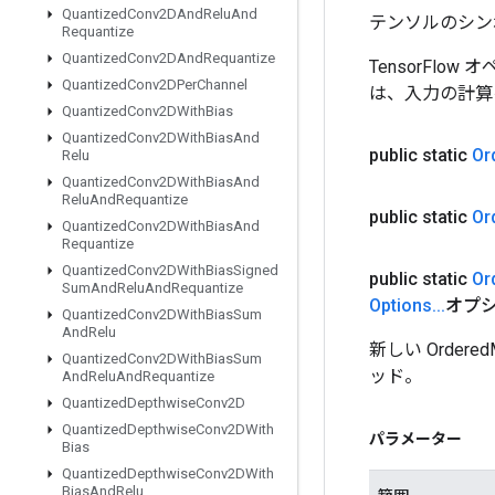
Quantized
Conv2DAnd
Relu
And
テンソルのシン
Requantize
Quantized
Conv2DAnd
Requantize
TensorFlo
Quantized
Conv2DPer
Channel
は、入力の計算
Quantized
Conv2DWith
Bias
Quantized
Conv2DWith
Bias
And
public static
Or
Relu
Quantized
Conv2DWith
Bias
And
Relu
And
Requantize
public static
Or
Quantized
Conv2DWith
Bias
And
Requantize
Quantized
Conv2DWith
Bias
Signed
public static
Or
Sum
And
Relu
And
Requantize
Options
.
.
.
オプシ
Quantized
Conv2DWith
Bias
Sum
And
Relu
新しい Order
Quantized
Conv2DWith
Bias
Sum
ッド。
And
Relu
And
Requantize
Quantized
Depthwise
Conv2D
Quantized
Depthwise
Conv2DWith
パラメーター
Bias
Quantized
Depthwise
Conv2DWith
Bias
And
Relu