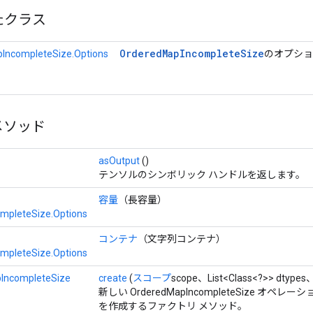
たクラス
Ordered
Map
Incomplete
Size
IncompleteSize.Options
のオプショ
メソッド
asOutput
()
テンソルのシンボリック ハンドルを返します。
容量
（長容量）
mpleteSize.Options
コンテナ
（文字列コンテナ）
mpleteSize.Options
IncompleteSize
create
(
スコープ
scope、List<Class<?>> dtypes
新しい OrderedMapIncompleteSize オ
を作成するファクトリ メソッド。