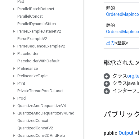
Pad
静的
Parallel
Batch
Dataset
OrderedMapInco
Parallel
Concat
Parallel
Dynamic
Stitch
静的
Parse
Example
Dataset
V2
OrderedMapInco
Parse
Example
V2
出力
<整数>
Parse
Sequence
Example
V2
Placeholder
Placeholder
With
Default
継承された
Prelinearize
クラス
org.t
Prelinearize
Tuple
クラスjava.l
Print
インターフ
Private
Thread
Pool
Dataset
Prod
Quantize
And
Dequantize
V4
パブリッ
Quantize
And
Dequantize
V4Grad
Quantized
Concat
Quantized
Concat
V2
public
Output
<
Quantized
Conv2DAnd
Relu