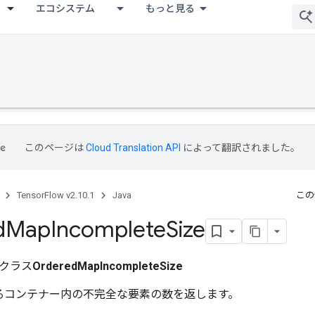
エコシステム
もっと見る
このページは
Cloud Translation API
によって翻訳されました。
TensorFlow v2.10.1
Java
この
d
Map
Incomplete
Size
クラス
OrderedMapIncompleteSize
なるコンテナー内の不完全な要素の数を返します。