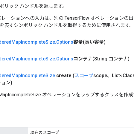
ボリック ハンドルを返します。
w オペレーションへの入力は、別の TensorFlow オペレーショ
を表すシンボリック ハンドルを取得するために使用されます。
dered
Map
Incomplete
Size
.
Options
容量
(長い容量)
dered
Map
Incomplete
Size
.
Options
コンテナ
(String コンテナ)
dered
Map
Incomplete
Size
create
(
スコープ
scope、List<Clas
ョン)
edMapIncompleteSize オペレーションをラップするクラスを
現在のスコープ