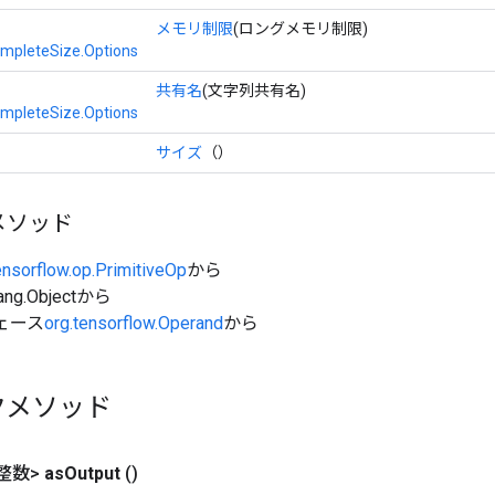
メモリ制限
(ロングメモリ制限)
mpleteSize.Options
共有名
(文字列共有名)
mpleteSize.Options
サイズ
（）
メソッド
ensorflow.op.PrimitiveOp
から
ang.Objectから
ェース
org.tensorflow.Operand
から
クメソッド
整数>
as
Output
()