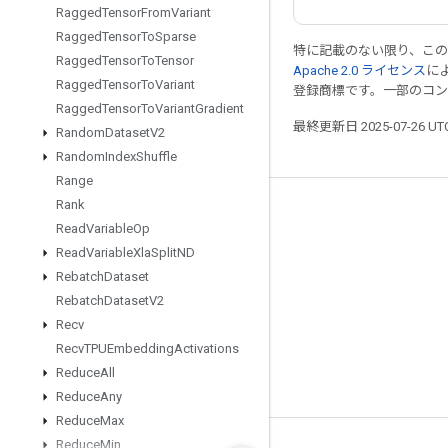
Ragged
Tensor
From
Variant
Ragged
Tensor
To
Sparse
特に記載のない限り、こ
Ragged
Tensor
To
Tensor
Apache 2.0 ライセンス
に
Ragged
Tensor
To
Variant
登録商標です。一部のコ
Ragged
Tensor
To
Variant
Gradient
最終更新日 2025-07-26 U
Random
Dataset
V2
Random
Index
Shuffle
Range
Rank
つながる
Read
Variable
Op
ブログ
Read
Variable
Xla
Split
ND
Rebatch
Dataset
フォーラム
Rebatch
Dataset
V2
GitHub
Recv
Twitter
Recv
TPUEmbedding
Activations
Reduce
All
YouTube
Reduce
Any
Reduce
Max
Reduce
Min