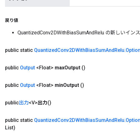
戻り値
QuantizedConv2DWithBiasSumAndRelu の新しいイ
public static
Quantized
Conv2DWith
Bias
Sum
And
Relu
.
Optio
public
Output
<Float>
max
Output
()
public
Output
<Float>
min
Output
()
public
出力
<V>
出力
()
public static
Quantized
Conv2DWith
Bias
Sum
And
Relu
.
Optio
List)