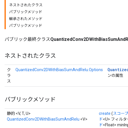
ネストされたクラス
パブリックメソッド
uAndRequantize
継承されたメソッド
パブリックメソッド
AndRelu
パブリック最終クラス
QuantizedConv2DWithBiasSumAndR
AndReluAndRequantize
ネストされたクラス
ize
Requantize
Quantize
ク
QuantizedConv2DWithBiasSumAndRelu.Options
ize
ラ
ンの属性
ス
パブリックメソッド
静的 <V, T, U>
create
(
スコー
QuantizedConv2DWithBiasSumAndRelu
<V>
ド
<U> フィル
ド
<Float> minI