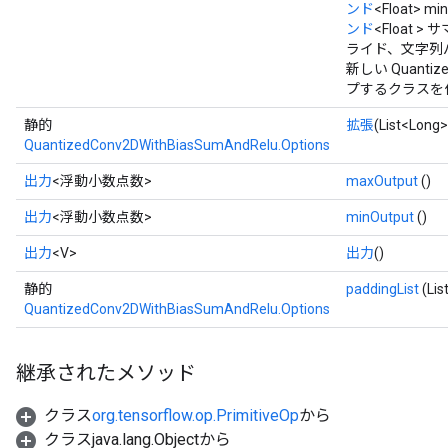
ンド
<Float> min
ンド
<Float > 
ライド、文字列
新しい Quantiz
プするクラスを
静的
拡張
(List<Long
QuantizedConv2DWithBiasSumAndRelu.Options
出力
<浮動小数点数>
maxOutput
()
出力
<浮動小数点数>
minOutput
()
出力
<V>
出力
()
静的
paddingList
(Li
QuantizedConv2DWithBiasSumAndRelu.Options
継承されたメソッド
クラス
org.tensorflow.op.PrimitiveOp
から
クラスjava.lang.Objectから