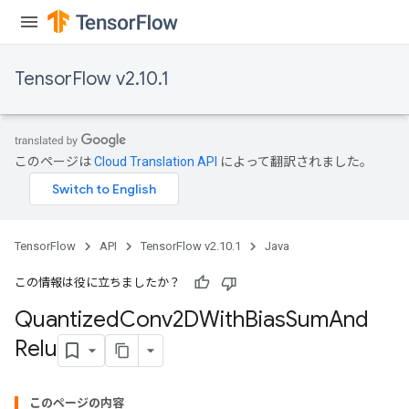
TensorFlow v2.10.1
このページは
Cloud Translation API
によって翻訳されました。
ize
TensorFlow
API
TensorFlow v2.10.1
Java
この情報は役に立ちましたか？
Quantized
Conv2DWith
Bias
Sum
And
Requantize
Relu
ize
AndReluAndRequantize
u
このページの内容