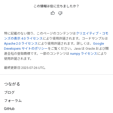
この情報は役に立ちましたか？
特に記載のない限り、このページのコンテンツは
クリエイティブ・コモ
ンズの表示 4.0 ライセンス
により使用許諾されます。コードサンプルは
Apache 2.0 ライセンス
により使用許諾されます。詳しくは、
Google
m
Developers サイトのポリシー
をご覧ください。Java は Oracle および関
連会社の登録商標です。一部のコンテンツは
numpy ライセンス
により
使用許諾されます。
最終更新日 2025-07-26 UTC。
rs
eters
ntumParameters
つながる
ters
ブログ
ropParameters
フォーラム
s
atorParameters
GitHub
ghtParameters