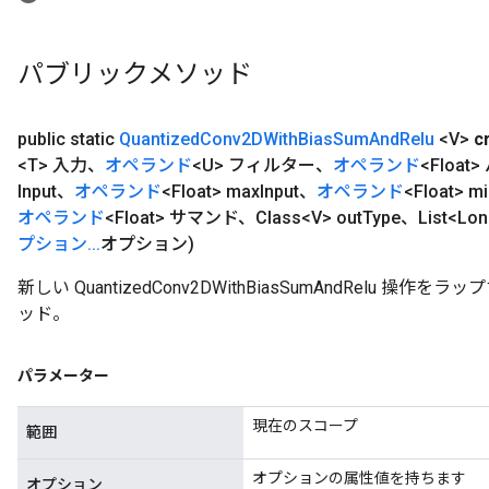
パブリックメソッド
public static
Quantized
Conv2DWith
Bias
Sum
And
Relu
<V>
c
<T> 入力、
オペランド
<U> フィルター、
オペランド
<Floa
Input、
オペランド
<Float> max
Input、
オペランド
<Float> m
オペランド
<Float> サマンド、Class<V> out
Type、List
プション
.
.
.
オプション)
新しい QuantizedConv2DWithBiasSumAndRelu
ッド。
パラメーター
現在のスコープ
範囲
オプションの属性値を持ちます
オプション