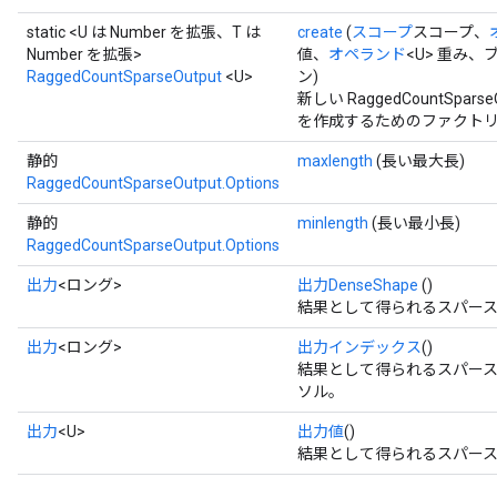
static <U は Number を拡張、T は
create
(
スコープ
スコープ、
Number を拡張>
値、
オペランド
<U> 重み、ブー
RaggedCountSparseOutput
<U>
ン)
新しい RaggedCountSp
を作成するためのファクトリ
静的
maxlength
(長い最大長)
RaggedCountSparseOutput.Options
静的
minlength
(長い最小長)
RaggedCountSparseOutput.Options
出力
<ロング>
出力DenseShape
()
結果として得られるスパース
出力
<ロング>
出力インデックス
()
結果として得られるスパース
ソル。
出力
<U>
出力値
()
結果として得られるスパース