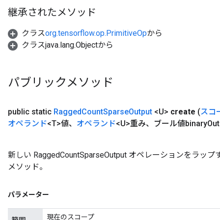
継承されたメソッド
クラス
org.tensorflow.op.PrimitiveOp
から
クラスjava.lang.Objectから
パブリックメソッド
public static
Ragged
Count
Sparse
Output
<U>
create
(
スコ
オペランド
<T>値、
オペランド
<U>重み、ブール値binary
Ou
新しい RaggedCountSparseOutput オペレーショ
メソッド。
パラメーター
現在のスコープ