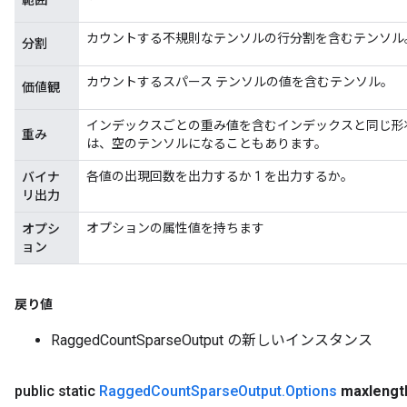
範囲
カウントする不規則なテンソルの行分割を含むテンソル
分割
カウントするスパース テンソルの値を含むテンソル。
価値観
インデックスごとの重み値を含むインデックスと同じ形状の
重み
は、空のテンソルになることもあります。
各値の出現回数を出力するか 1 を出力するか。
バイナ
リ出力
オプションの属性値を持ちます
オプシ
ョン
m
戻り値
RaggedCountSparseOutput の新しいインスタンス
rs
eters
public static
Ragged
Count
Sparse
Output
.
Options
maxlengt
ntumParameters