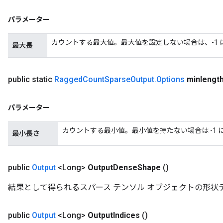
ters
パラメーター
ropParameters
s
カウントする最大値。最大値を設定しない場合は、-1 
atorParameters
最大長
ghtParameters
meters
public static
Ragged
Count
Sparse
Output
.
Options
minlengt
adParameters
rameters
eters
パラメーター
ientDescentParameters
カウントする最小値。最小値を持たない場合は -1 
最小長さ
public
Output
<Long>
Output
Dense
Shape
()
結果として得られるスパース テンソル オブジェクトの形状テンソル。 END
public
Output
<Long>
Output
Indices
()