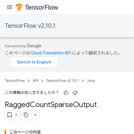
Requantize
ize
AndReluAndRequantize
TensorFlow v2.10.1
u
uAndRequantize
このページは
Cloud Translation API
によって翻訳されました。
AndRelu
AndReluAndRequantize
ize
TensorFlow
API
TensorFlow v2.10.1
Java
Requantize
この情報は役に立ちましたか？
ize
Ragged
Count
Sparse
Output
このページの内容