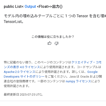
s
public List<
Output
<Float>>
出力
()
atorParameters
ghtParameters
モデル内の埋め込みテーブルごとに 1 つの Tensor を含
meters
TensorList。
adParameters
rameters
eters
この情報は役に立ちましたか？
ientDescentParameters
特に記載のない限り、このページのコンテンツは
クリエイティブ・コモ
ンズの表示 4.0 ライセンス
により使用許諾されます。コードサンプルは
Apache 2.0 ライセンス
により使用許諾されます。詳しくは、
Google
Developers サイトのポリシー
をご覧ください。Java は Oracle および関
連会社の登録商標です。一部のコンテンツは
numpy ライセンス
により
使用許諾されます。
最終更新日 2025-07-25 UTC。