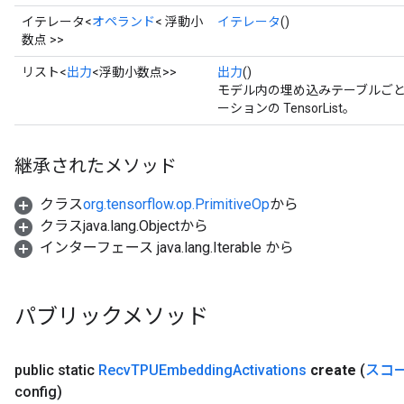
イテレータ<
オペランド
< 浮動小
イテレータ
()
数点 >>
リスト<
出力
<浮動小数点>>
出力
()
モデル内の埋め込みテーブルごとに 
ーションの TensorList。
継承されたメソッド
クラス
org.tensorflow.op.PrimitiveOp
から
クラスjava.lang.Objectから
インターフェース java.lang.Iterable から
パブリックメソッド
public static
Recv
TPUEmbedding
Activations
create
(
スコ
config)