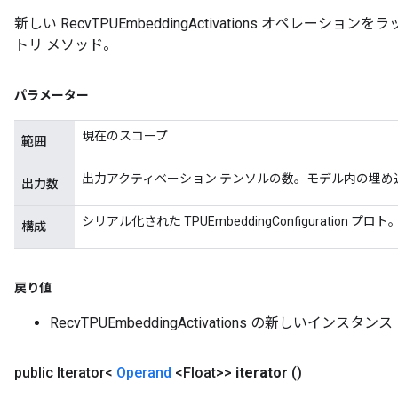
新しい RecvTPUEmbeddingActivations オペレ
トリ メソッド。
パラメーター
現在のスコープ
範囲
出力アクティベーション テンソルの数。モデル内の埋め
出力数
m
シリアル化された TPUEmbeddingConfiguration プロト
構成
戻り値
rs
eters
RecvTPUEmbeddingActivations の新しいインスタンス
ntumParameters
ters
public Iterator<
Operand
<Float>>
iterator
()
ropParameters