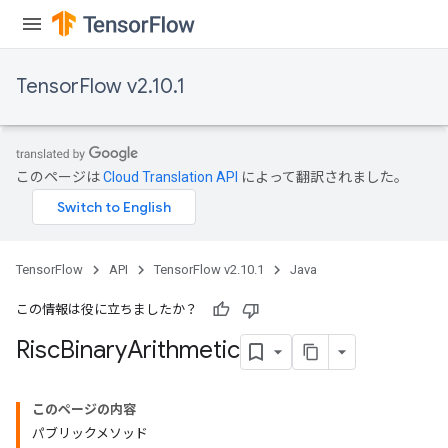
rs
eters
ntumParameters
TensorFlow v2.10.1
ters
ropParameters
s
atorParameters
このページは
Cloud Translation API
によって翻訳されました。
ghtParameters
meters
adParameters
rameters
TensorFlow
API
TensorFlow v2.10.1
Java
eters
ientDescentParameters
この情報は役に立ちましたか？
Risc
Binary
Arithmetic
このページの内容
パブリックメソッド