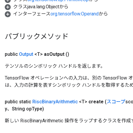
クラスjava.lang.Objectから
インターフェース
org.tensorflow.Operand
から
パブリックメソッド
public
Output
<T>
as
Output
()
テンソルのシンボリック ハンドルを返します。
TensorFlow オペレーションへの入力は、別の TensorF
は、入力の計算を表すシンボリック ハンドルを取得するた
public static
Risc
Binary
Arithmetic
<T>
create
(
スコープ
sc
y、String op
Type)
新しい RiscBinaryArithmetic 操作をラップするクラ