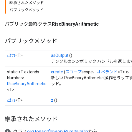
継承されたメソッド
パブリックメソッド
パブリック最終クラス
RiscBinaryArithmetic
パブリックメソッド
出力
<T>
asOutput
()
テンソルのシンボリック ハンドルを返しま
static <T extends
create
(
スコープ
scope、
オペランド
<T> x、
Number>
新しい RiscBinaryArithmetic 操
RiscBinaryArithmetic
ッド。
<T>
出力
<T>
z
()
継承されたメソッド
クラス
org.tensorflow.op.PrimitiveOp
から