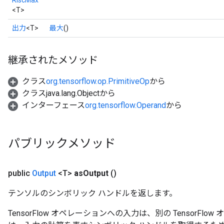
RiscMax
<T>
出力
<T>
最大
()
継承されたメソッド
クラス
org.tensorflow.op.PrimitiveOp
から
クラスjava.lang.Objectから
インターフェース
org.tensorflow.Operand
から
パブリックメソッド
public
Output
<T>
as
Output
()
テンソルのシンボリック ハンドルを返します。
TensorFlow オペレーションへの入力は、別の TensorF