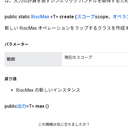
は、入力の計算を表すシンボリック ハンドルを取得するた
public static
Risc
Max
<T>
create
(
スコープ
scope、
オペラ
新しい RiscMax オペレーションをラップするクラスを作
パラメーター
現在のスコープ
範囲
戻り値
RiscMax の新しいインスタンス
public
出力
<T>
max
()
この情報は役に立ちましたか？