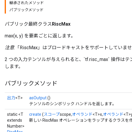
継承されたメソッド
パブリックメソッド
パブリック最終クラス
RiscMax
max(x, y) を要素ごとに返します。
注意
:「RiscMax」はブロードキャストをサポートしていま
2 つの入力テンソルが与えられると、`tf.risc_max` 
します。
パブリックメソッド
出力
<T>
asOutput
()
テンソルのシンボリック ハンドルを返します。
static <T
create
(
スコープ
scope,
オペランド
<T>x,
オペランド
<T>
extends
新しい RiscMax オペレーションをラップするクラス
Number>